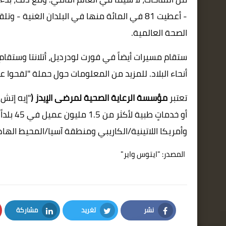
الصحة العالمية
.
أنحاء البلاد. للمزيد من المعلومات حول حملة "لقحوا ع
تعتبر
مؤسسة الرعاية الصحية لمرضى الإيدز (
"
إيه إتش 
أو خدماتٍ طبية لأكثر من 1.5 مليون عميل في
45
بلداً
وأمريكا اللاتينية/الكاريبي ومنطقة آسيا/المحيط الهاد
المصدر:
"ايتوس واير"
نشر
تغريد
مشاركة
LinkedIn
Twitter
Facebook