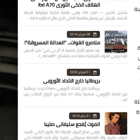
الهاتف الذكي الثوري itel A70
سة
شنجن، الصين — تفخر itel، وهي علامة تجارية موثوقة للحياة
الذكية، بالإعلان عن وصول هاتفها الذكي الذي طال انتظاره itel A…
28 فبراير 2019
مناصرو القوات... "العدالة المسروقة"!
ديسة
بعد صدور القرار بقضية الـ"ال بي سي" شنّ الجيش
س
الإلكتروني للقوات اللبنانية حملة تحت هاشتاغ: "#العدالة_ا…
ت
01 فبراير 2020
بريطانيا خارج الاتحاد الأوروبي
بريطانيا خارج الاتحاد الأوروبي Share خرجت بريطانيا
من الاتحاد الأوروبي، منهية بذلك 47 عاما من الزواج الصاخب بين
لند…
لة
ة
31 يناير 2019
الموت يُفجع ستيفاني صليبا
توفي صباح اليوم، الاربعاء 30 كانون الثاني، السيد
ادولف صليبا، والد الممثلة ستيفاني صليبا. ولم تحدد العائلة حتى