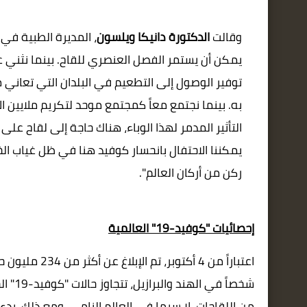
وقالت
الدكتورة دانيكا ويلسون
، المديرة الطبية في
يمكن أن يستمر
الفصل العنصري للقاح. بينما نثني عل
توفير الوصول إلى التطعيم في البلدان التي تعاني م
التأثير المدمر لهذا الوباء، هناك حاجة إلى لقاح على 
يمكننا الاحتفال بانحسار كوفيد هنا في ظل غياب ال
ركن من أركان العالم
"
.
إحصائيات "كوفيد-19" العالمية
اعتباراً من 4 أكتوبر، تم الإبلاغ عن أكثر من 234 مليون حالة
شخصاً في الهند والبرازيل، تتجاوز حالات
"كوف
من اللقاحات، لا سيما في العالم النامي. ومع ذلك،
بدءاً