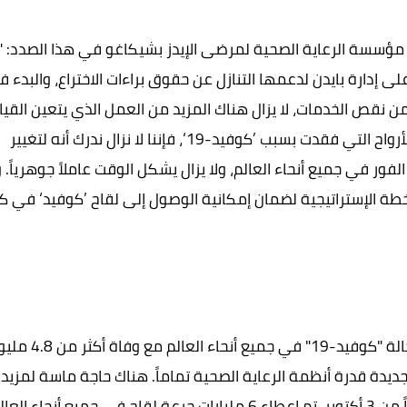
 مؤسسة الرعاية الصحية لمرضى الإيدز بشيكاغو في هذا الصدد: "
ى إدارة بايدن لدعمها التنازل عن حقوق براءات الاختراع، والبدء 
ن نقص الخدمات، لا يزال هناك المزيد من العمل الذي يتعين القيا
به. بينما نجتمع معاً كمجتمع موحد لتكريم ملايين الأرواح التي فقدت بسبب ’كوفيد-19‘، فإننا لا نزال ندرك أنه لتغيير
الفور في جميع أنحاء العالم، ولا يزال
يشكل
الوقت عاملاً جوهرياً. و
خطة الإستراتيجية لضمان إمكانية الوصول إلى لقاح ’كوفيد‘ في ك
"كوفيد-19"
في جميع أنحاء العالم مع وفاة أكثر
يد-19" الجديدة قدرة أنظمة الرعاية الصحية تماماً. هناك حاجة ماسة لمزيد
من 3 أكتوبر، تم إعطاء 6 مليارات جرعة لقاح في جميع أنحاء العا