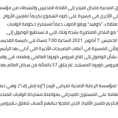
المدنية مايكل فليجر إلى القادة المحليين والنشطاء من مؤس
ي الأخرى في مسيرة على ضوء الشموع تكريماً لملايين الأرواح
لقة بـ "كوفيد" ورفع الصوت دعماً لاستمرار حكومة الولايات
لمتحدة في مشاركة فائض إمدادات لقاح "كوفيد-19" مع البلدان المتضررة بشدة وتلك التي لا تستطيع الوصول إلى
اللقاحات في جميع أنحاء العالم. تم تعيين المسيرة يوم الخميس، 7 أكتوبر، 2021 الساعة 7:00 مساءً في كنيسة الق
ة رقم 78، شيكاغو، إلينوي. وتأتي المسيرة في أعقاب التصريحات الأخيرة التي أدلى بها الرئي
رك بشأن الوصول إلى لقاح فيروس كورونا العالمي ونقصه. في وق
مستجد
، لم يتلق 57 بالمائة من سكان العالم بعد
ل
مؤسسة الرعاية الصحية لمرضى الإيدز ("إيه إتش إف")، وهي حم
لعامة على المستوى الفيدرالي بمواصلة مشاركة الولايات المتحد
كريم ملايين الأفراد الذين فقدوا حياتهم لأسباب تتعلق بـفيروس