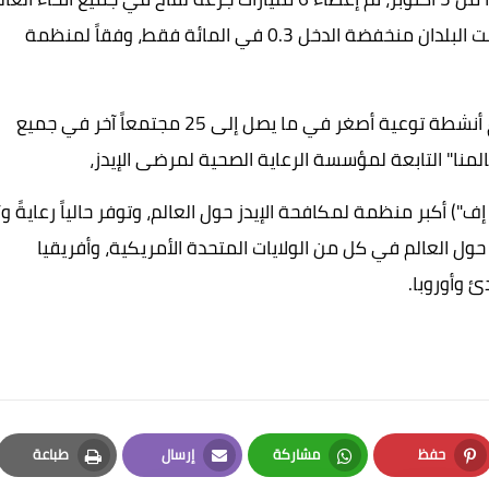
- أعطيت 81 في المائة منها في البلدان الغنية - وتلقت البلدان منخفضة الدخل 0.3 في المائة فقط، وفقاً لمنظمة
ستقام مسيرات أيضاً في فورت لودرديل، أتلانتا وستقام أنشطة توعية أصغر في ما يصل إلى 25 مجتمعاً آخر في جميع
المنا" التابعة لمؤسسة الرعاية الصحية لمرضى الإيدز،
إف") أكبر منظمة لمكافحة الإيدز حول العالم، وتوفر حالياً رعايةً و/
 حول العالم في كل من الولايات المتحدة الأمريكية، وأفريقيا
ئ وأوروبا.
حفظ
مشاركة
إرسال
طباعة
Print
Email
Whatsapp
Pinterest