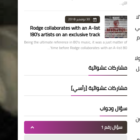
الآن…
لا
30 نوفمبر 2018
في
Rodge collaborates with an A-list
80’s artists on an exclusive track!
م
Being the ultimate reference in 80’s music, it was a just matter of
time before Rodge collaborates with an A-list 80’…
لا
مشاركات عشوائية
ل
مشاركات عشوائية [رأسي]
سؤال وجواب
 من 4.8 مليون
سؤال رقم 1
لم