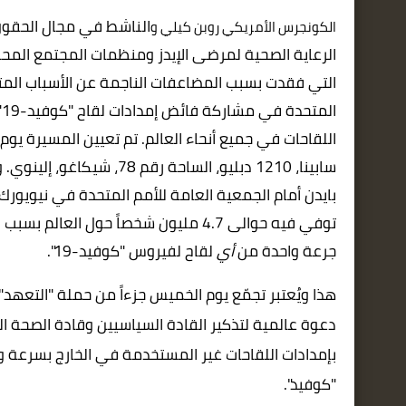
ال
ناشط في مجال الحقوق 
الكونجرس الأمريكي روبن كيلي و
الرعاية الصحية لمرضى الإيدز ومنظمات المجتمع المحل
التي فقدت بسبب المضاعفات الناجمة عن الأسباب المتع
ا
سابينا، 1210 دبليو، الساح
بايدن أمام الجمعية العامة للأمم المتحدة في نيويو
توفي فيه حوالى 4.7 مليون شخصاً حول العالم بسبب فيروس كورونا ال
جرعة واحدة من
أي
لقاح لفيروس "كوفيد-19".
هذا ويُعتبر تجمّع يوم الخميس جزءاً من حملة
"التعهد" 
دعوة عالمية لتذكير القادة السياسيين وقادة الصحة ا
بإمدادات اللقاحات غير المستخدمة في الخارج بسرعة وت
"كوفيد".