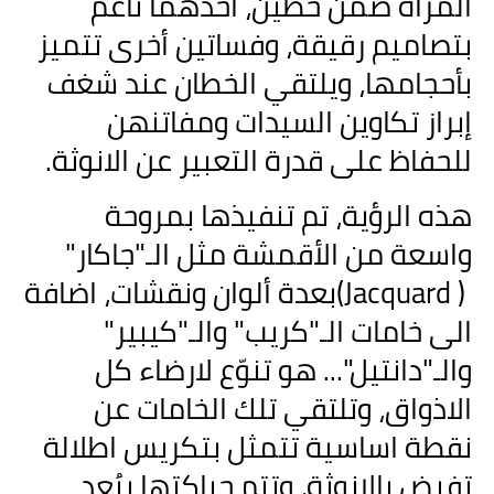
المرأة ضمن خطين، أحدهما ناعم
بتصاميم رقيقة، وفساتين أخرى تتميز
بأحجامها، ويلتقي الخطان عند شغف
إبراز تكاوين السيدات ومفاتنهن
للحفاظ على قدرة التعبير عن الانوثة
.
هذه الرؤية، تم تنفيذها بمروحة
واسعة من الأقمشة مثل الـ"جاكار
"
(Jacquard )
بعدة ألوان ونقشات، اضافة
الى خامات الـ"كريب" والـ"كيبير"
والـ"دانتيل"... هو تنوّع لارضاء كل
الاذواق، وتلتقي تلك الخامات عن
نقطة اساسية تتمثل بتكريس اطلالة
تفيض بالانوثة، وتتم حياكتها ببُعد