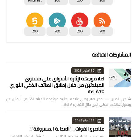
Pinterest
200
200
200
200
200
200
200
المشاركات الشائعة
30 أكتوبر 2023
itel موجهة لإثارة الأسواق على مستوى
المبتدئين من خلال إطلاق الهاتف الذكي الثوري
itel A70
شنجن، الصين — تفخر itel، وهي علامة تجارية موثوقة للحياة الذكية، بالإعلان عن
وصول هاتفها الذكي الذي طال انتظاره itel A…
28 فبراير 2019
مناصرو القوات... "العدالة المسروقة"!
بعد صدور القرار بقضية الـ"ال بي سي" شنّ الجيش الإلكتروني