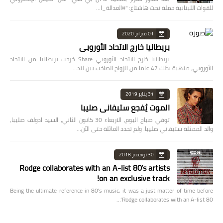
للقوات اللبنانية حملة تحت هاشتاغ: "#العدالة_ا…
01 فبراير 2020
بريطانيا خارج الاتحاد الأوروبي
بريطانيا خارج الاتحاد الأوروبي Share خرجت بريطانيا من الاتحاد
الأوروبي، منهية بذلك 47 عاما من الزواج الصاخب بين لند…
31 يناير 2019
الموت يُفجع ستيفاني صليبا
توفي صباح اليوم، الاربعاء 30 كانون الثاني، السيد ادولف صليبا،
والد الممثلة ستيفاني صليبا. ولم تحدد العائلة حتى الآن…
30 نوفمبر 2018
Rodge collaborates with an A-list 80’s artists
on an exclusive track!
Being the ultimate reference in 80’s music, it was a just matter of time before
Rodge collaborates with an A-list 80’…