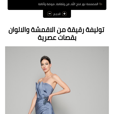
المصممة نور فتح الله، فن وثقافة، موضة وأناقة
عالم المرأة
الحجم
فن وثقافة
توليفة رقيقة من الاقمشة والالوان
أخبار مصر
بقصات عصرية
أخبار عربية
أخبار النجوم
أخبار العالم