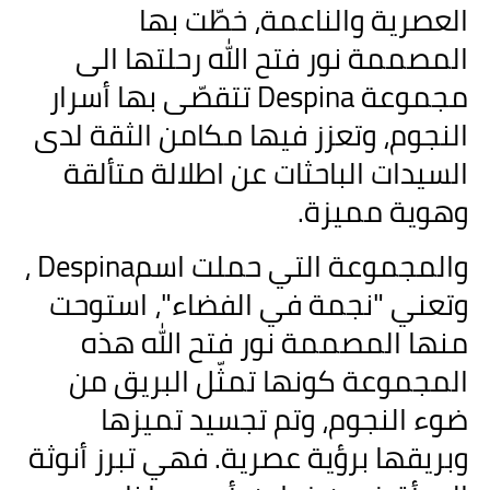
العصرية والناعمة، خطّت بها
المصممة نور فتح الله رحلتها الى
مجموعة
Despina
تتقصّى بها أسرار
النجوم، وتعزز فيها مكامن الثقة لدى
السيدات الباحثات عن اطلالة متألقة
وهوية مميزة
.
والمجموعة التي حملت اسم
Despina
،
وتعني "نجمة في الفضاء"، استوحت
منها المصممة نور فتح الله هذه
المجموعة كونها تمثّل البريق من
ضوء النجوم، وتم تجسيد تميزها
وبريقها برؤية عصرية. فهي تبرز أنوثة