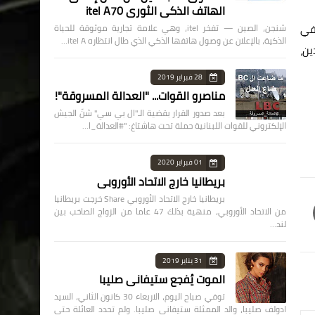
الهاتف الذكي الثوري itel A70
 في
شنجن، الصين — تفخر itel، وهي علامة تجارية موثوقة للحياة
الذكية، بالإعلان عن وصول هاتفها الذكي الذي طال انتظاره itel A…
ين،
28 فبراير 2019
مناصرو القوات... "العدالة المسروقة"!
بعد صدور القرار بقضية الـ"ال بي سي" شنّ الجيش
الإلكتروني للقوات اللبنانية حملة تحت هاشتاغ: "#العدالة_ا…
01 فبراير 2020
بريطانيا خارج الاتحاد الأوروبي
بريطانيا خارج الاتحاد الأوروبي Share خرجت بريطانيا
من الاتحاد الأوروبي، منهية بذلك 47 عاما من الزواج الصاخب بين
لند…
31 يناير 2019
الموت يُفجع ستيفاني صليبا
توفي صباح اليوم، الاربعاء 30 كانون الثاني، السيد
ادولف صليبا، والد الممثلة ستيفاني صليبا. ولم تحدد العائلة حتى