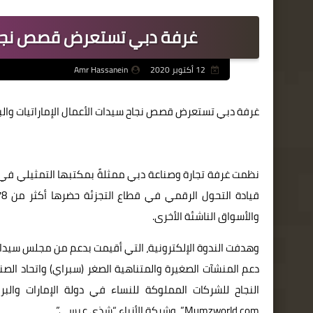
غرفة دبي تستعرض قصص نجاح سي
12 أكتوبر 2020
Amr Hassanein
غرفة دبي تستعرض قصص نجاح سيدات الأعمال الإماراتيات والبر
نظمت غرفة تجارة وصناعة دبي ممثلةً بمكتبها التمثيلي في الب
والأسواق الناشئة الأخرى.
وهدفت الندوة الإلكترونية، التي أقيمت بدعم من مجلس سيدات أ
دعم المنشآت الصغيرة والمتناهية الصغر (سبراي) واتحاد الصن
النجاح للشركات المملوكة للنساء في دولة الإمارات والبرا
Mumzworld.com”، وشركة الأزياء “شذى عيسى”.