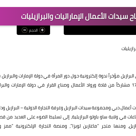
دات الأعمال الإماراتيات والبرازيليات
الحجم
ازيليات
رازيل مؤخراً ندوة إلكترونية حول دور المرأة في دولة الإمارات والبرازيل
قيادة التحول الرقمي في قطاع التجزئة حضرها أكثر من 178 مشاركاً من قادة ورواد الأعمال وصناع القرار في دولة الإمارات والب
عمال دبي ومجموعة سيدات البرازيل وغرفة التجارة الدولية – البرازيل ودا
اعات في ولاية ساو باولو البرازيلية، إلى تسليط الضوء على العديد من 
زيل، ومنها متجر “ماغازين لويزا”، ومنصة التجارة الإلكترونية “ممز و