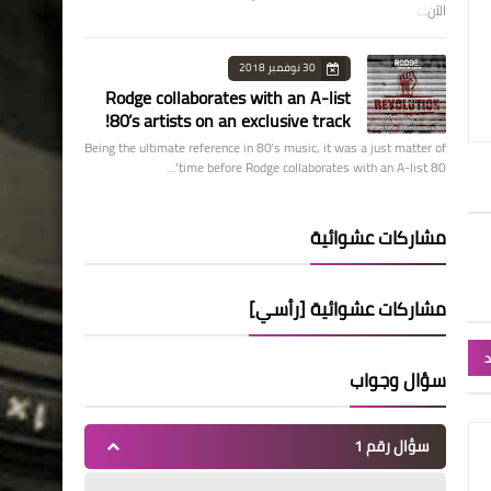
الآن…
30 نوفمبر 2018
Rodge collaborates with an A-list
80’s artists on an exclusive track!
Being the ultimate reference in 80’s music, it was a just matter of
time before Rodge collaborates with an A-list 80’…
مشاركات عشوائية
مشاركات عشوائية [رأسي]
د
سؤال وجواب
سؤال رقم 1