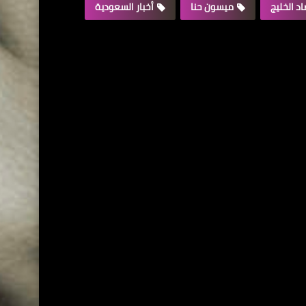
د الخليج
ميسون حنا
أخبار السعودية