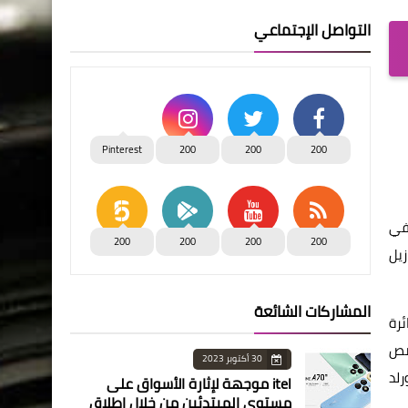
التواصل الإجتماعي
Pinterest
200
200
200
 في
200
200
200
200
رازيل
المشاركات الشائعة
ئرة
قصص
30 أكتوبر 2023
رلد
itel موجهة لإثارة الأسواق على
مستوى المبتدئين من خلال إطلاق