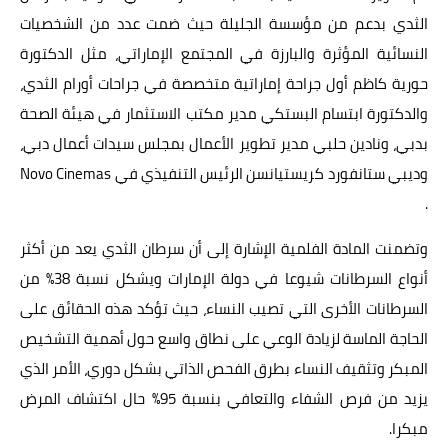
الثدي بدعم من مؤسسة الجليلة حيث ضمت عدد من الشخصيات
النسائية المؤثرة والبارزة في المجتمع الإماراتي، مثل الدكتورة
حورية كاظم أول جراحة إماراتية متخصصة في جراحات أورام الثدي،
والدكتورة ابتسام البستكي مدير مكتب الاستثمار في هيئة الصحة
بدبي، ونادين حلبي مدير تطوير الأعمال بمجلس سيدات أعمال دبي،
وديبي ستانفورد كريستيانسن الرئيس التنفيذي في Novo Cinemas
.
وتضمنت المادة الفلمية الإشارة إلى أن سرطان الثدي يعد من أكثر
أنواع السرطانات شيوعا في دولة الإمارات ويشكل نسبة 38% من
السرطانات الأخرى التي تصيب النساء، حيث تؤكد هذه الحقائق على
الحاجة الماسة لزيادة الوعي على نطاق واسع حول أهمية التشخيص
المبكر وتثقيف النساء بطرق الفحص الذاتي بشكل دوري، الأمر الذي
يزيد من فرص الشفاء والتعافي بنسبة 95% حال اكتشاف المرض
مبكرا.