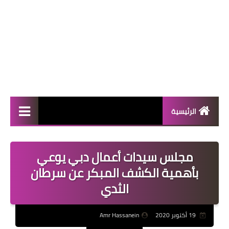
الرئيسية
المال والأعمال
مجلس سيدات أعمال دبي يوعي
منوعات
بأهمية الكشف المبكر عن سرطان
فعاليات
الثدي
صحة
19 أكتوبر 2020
Amr Hassanein
تكنولوجيا