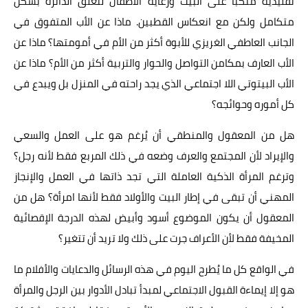
تقليدية منكبا على البيت ورعاية الأطفال لتغلق الدائرة بشكل
متكامل ولكن مع انعكاس القطبين. ماذا عن الأب المتفوق في
الجانب العاطفي الغريزي للأبوة أكثر من الأم في أمومتها؟ ماذا عن
الأب العارف بمكامن التواصل والحوار والتربية أكثر من الأم؟ ماذا عن
الأب البيتوتي اللا اجتماعي الذي يجد راحته في المنزل بل ويبدع في
كل أموره وحوائجه؟
هل من المعقول والمنطقي أن يُرغم هو على العمل والسعي
والإيراد لأن المجتمع والعرف وضعه في ذلك المربع فقط لأنه رجل؟
وترغم المرأة الذكية العاملة التي تجد ذاتها في العمل والإنجاز
المهني أن تبقى في إطار البيت والأولاد فقط لأنها امرأة؟ هل من
المعقول أن يكون الموضوع أسود وأبيض لهذه الدرجة الإقصائية
المخيفة فقط لأن الأعراف جرت على ذلك ولا تريد أن تتغير؟
في الواقع كل ما يُطرح اليوم في هذه الرسائل والدعايات والأفلام ما
هو إلا إيماءة القبول الاجتماعي لمبدأ تبادل الأدوار بين الرجل والمرأة