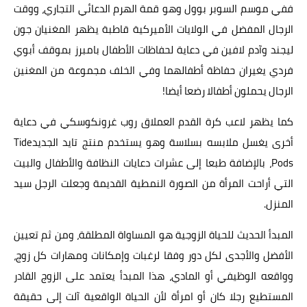
ففي موسم السوبر بوول وهو قمة الهرم الدعائي التجاري، ووقت
الرجال المفضل في الولايات الأميركية قاطبة يظهر المغنيان جون
ليجند وآدم لافين في دعاية لحفاظات الأطفال بامبرز بموقف أبوي
فردي يغيران حفاظة أطفالهما وفي الخلف مجموعة من المغنين
الرجال يحملون أطفالا رضعا أيضا!
كما يظهر لاعب كرة القدم العملاق روب غرونكوسكي في دعاية
أخرى يغسل ملابسه بسلاسة وهو يستخدم منتج تايد الجديدTide
Pods، بالإضافة طبعا إلى عشرات دعايات النظافة والأطفال والبيت
التي أراحت المرأة من الصورة النمطية القديمة وجعلت الرجل سيد
المنزل.
المبدأ الحديث للحياة الزوجية هو المساواة المطلقة، ومن ثم تعيين
الأفضل والأجدى لكل دور وفقا لرغبات وإمكانات ومهارات كل زوج،
وواقعه الوظيفي أو المادي، هذا المبدأ يعتمد على الزوج القادر
المستطيع رجلا كان أو امرأة لأن الحياة الواقعية آلت إلى حقيقة