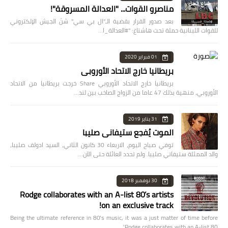
مناصرو القوات... "العدالة المسروقة"!
بعد صدور القرار بقضية الـ"ال بي سي" شنّ الجيش الإلكتروني
للقوات اللبنانية حملة تحت هاشتاغ: "#العدالة_ا…
01 فبراير 2020
بريطانيا خارج الاتحاد الأوروبي
بريطانيا خارج الاتحاد الأوروبي Share خرجت بريطانيا من الاتحاد
الأوروبي، منهية بذلك 47 عاما من الزواج الصاخب بين لند…
31 يناير 2019
الموت يُفجع ستيفاني صليبا
توفي صباح اليوم، الاربعاء 30 كانون الثاني، السيد ادولف صليبا،
والد الممثلة ستيفاني صليبا. ولم تحدد العائلة حتى الآن…
30 نوفمبر 2018
Rodge collaborates with an A-list 80’s artists
on an exclusive track!
Being the ultimate reference in 80’s music, it was a just matter of time before
Rodge collaborates with an A-list 80’…