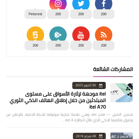
Pinterest
200
200
200
200
200
200
200
المشاركات الشائعة
30 أكتوبر 2023
itel موجهة لإثارة الأسواق على مستوى
المبتدئين من خلال إطلاق الهاتف الذكي الثوري
itel A70
شنجن، الصين — تفخر itel، وهي علامة تجارية موثوقة للحياة الذكية، بالإعلان عن
وصول هاتفها الذكي الذي طال انتظاره itel A…
28 فبراير 2019