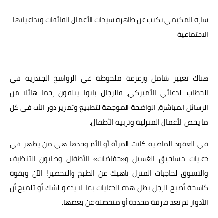
عالم المرأة
سارة المكيمي تكتب عن ظاهرة سيدات الأعمال الفائقات وتداعياتها
الاجتماعية
فن وثقافة
أخبار مصر
أخبار عربية
هناك تغيير شامل وزعزعة ملحوظة في الرواسخ الجندرية في
الخطاب الدعائي الأميركي، فالرجال باتوا يتلقون زخما هائلا من
أخبار النجوم
الرسائل المباشرة، الواضحة الموجهة لتطبيع وتمرير دور الأب في كل
أخبار العالم
ما يخص الأعمال المنزلية وتربية الأطفال.
في العقود الماضية كانت المرأة أو الأم وحدها هي من يظهر في
دعايات مساحيق الغسيل و«حفاضات» الأطفال وصابون التنظيف
والتسوق لحاجيات المنزل ناهيك عن الطبخ والتحضير! الآن وبقوة
كاسحة أصبح الرجل بطل هذه الدعايات بما لا يدعو لشك أو تلميح أن
الأدوار لم تعد فارقة محددة أو منفصلة عن بعضها.