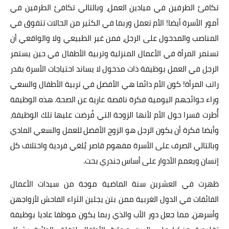
تكافئ الطرفين في ميادين العمل، وبالتالي تكافئ الطرفين في
أمور الأسرة أيضا! الأم تعمل وربما في الكثير من الحالات تتفوق في
المناصب والمدخول على الرجل، فمن غير الطبيعي ولا والواقعي أن
تستمر المرأة في الأعمال المنزلية وتربية الأطفال في حين يستمر
الرجل في العمل بوظيفة ذات مدخول لا يساند احتياجات الأسرة بقدر
راتب المرأة! كون الأم دائما هي الأفضل في تربية الأطفال والسعي
وراء حوائجهم اليومية فكرة ناقصة عارية عن الصحة. هذه الوظيفة
أُطرت قسرا حول الأم لأنها الزوجة التي فُرضت عليها تلك الوظيفة،
وأيضا فكرة أن يكون الرجل هو الزوج الأفضل للعمل والسعي المادي
وبالتالي الصرف على الأسرة مفهوم قاصر يُلغي فردية واختلاف كل
إنسان ويعمم الأدوار على أساس جندري بحت.
ظهرت في العشرين سنة الماضية موجة من سيدات الأعمال
الفائقات في الدول الغربية ممن بتن يجلبن الثراء الفاحش لأزواجهن
وأسرهن، مما جعل دور الأب والذي ربما يكون موظفا عاديا بوظيفة