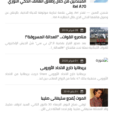
المبتدئين من خلال إطلاق الهاتف الذكي الثوري
itel A70
شنجن، الصين — تفخر itel، وهي علامة تجارية موثوقة للحياة الذكية، بالإعلان عن
وصول هاتفها الذكي الذي طال انتظاره itel A…
28 فبراير 2019
مناصرو القوات... "العدالة المسروقة"!
بعد صدور القرار بقضية الـ"ال بي سي" شنّ الجيش الإلكتروني
للقوات اللبنانية حملة تحت هاشتاغ: "#العدالة_ا…
01 فبراير 2020
بريطانيا خارج الاتحاد الأوروبي
بريطانيا خارج الاتحاد الأوروبي Share خرجت بريطانيا من الاتحاد
الأوروبي، منهية بذلك 47 عاما من الزواج الصاخب بين لند…
31 يناير 2019
الموت يُفجع ستيفاني صليبا
توفي صباح اليوم، الاربعاء 30 كانون الثاني، السيد ادولف صليبا،
والد الممثلة ستيفاني صليبا. ولم تحدد العائلة حتى الآن…