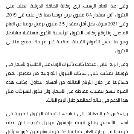
وفى هذا العام الرهيب، ترى وكالة الطاقة الدولية، الطلب على
البترول أقل بمقدار 8.4 مليون بريل يوميا مما كان عليه فى 2019،
وفى 2021 سوف يظل أقل بمقدار 2.5 مليون برميل يوميا عن العام
الماضى، وتتوقع وكالات البترول الرئيسية الأخرى مستقبلا مشابها،
وهو ما يجعل الأعوام القليلة المقبلة غير مريحة لجميع منتجى
البترول.
وفى الربع الثانى، عندما كانت تأثيرات الوباء على الطلب والأسعار فى
ذروتها، تمكنت كبرى شركات البترول الأوروبية من تعويض بعض
خسائرها من خلال الأرباح الهائلة من أقسام التداول، وكانت هذه
الفترة تتسم بتقلبات مفرطة فى الأسعار، ولن يكون للشركات مثل
هذا الدعم فى نتائج أعمالهم خلال الربع الثالث.
وينعكس كم المعاناة التى تواجهها شركات البترول الكبيرة فى
أسعار الأسهم، وتبلغ قيمة «إكسون موبيل كورب» الآن نصف
قيمتها فى بداية العام، كما تقلصت قيمة «شيفرون كورب» بأقل