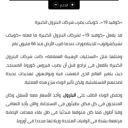
الحجم
عالم المرأة
فن وثقافة
«كوفيد 19».. كويكب يضرب شركات البترول الكبيرة
أخبار مصر
قد يفعل «كوفيد 19» لشركات البترول الكبيرة ما فعله «كويكب
تشيكشولوب» للديناصورات عندما ضرب الأرض منذ 66 مليون عام.
أخبار عربية
ومثلها مثل «السحليات الرهيبة العملاقة» كانت شركات البترول
أخبار النجوم
الكبيرة بالفعل فى تراجع قبل أن يضرب فيروس كورونا المستجد،
أخبار العالم
حيث يتغير العالم الذى انتعشت فيه ويواجهون تهديدات عديدة
لصحتهم المستقبلية، ولكن تأثير الوباء سرّع هذه العملية.
وخفض الوباء الطلب على
البترول
، وأخذ الأسعار معه لأسفل، وكان
المنتجون فى كل مكان بطيئون فى الاستجابة، والآن يأخذ التعافى
وقتا أطول مما كان متوقعا مبدئيا فى ظل بقاء معدلات الإصابة
مرتفعة بشدة فى الولايات المتحدة وزيادتها مجددا فى أوروبا.