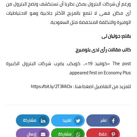
ورغم أن شركات البترول يمكن نظريا أن تستكشف وتضخ البترول من
أى مكان، فهى لا تتمع بالمزيج الأكثر جاذبية وهو الاحتياطيات
الوفيرة والتكلفة المنخفضة مثل السعودية.
بقلم: جوليان لى
كاتب مقالات رأى لدى بلومبرج
The post
«كوفيد 19».. كويكب يضرب شركات البترول الكبيرة
.
appeared first on
Economy Plus
للمزيد من التفاصيل اضغط هنا : https://bit.ly/2T3MiOx
نشر
تغريد
مشاركة
LinkedIn
Twitter
Facebook
حفظ
مشاركة
إرسال