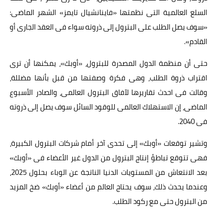
السلع العالمية التى نظمتها «فاينانشيال تايمز» الشهر الماضى:
«سوف يصل الطلب على البترول إلى ذروته سواء فى العقد الجارى أو
القادم».
حتى أن منظمة الدول المصدرة للبترول، «أوبك»، يمكنها أن ترى
اقتراب ذروة الطلب، وهى فكرة وصفتها من قبل بأنها مضللة،
وقالت فى احدث تقاريرها لآفاق البترول العالمى، والصادر الأسبوع
الماضى، إن الاستهلاك العالمى للوقود السائل سوف يصل إلى ذروته
فى 2040.
وتشير توقعات «أوبك» إلى تحدى آخر أمام شركات البترول الكبيرة،
فهى تتوقع تباطؤ إنتاج البترول من الدول غير الأعضاء فى «أوبك»
بعد الانتعاش من المستويات الدنيا الناتجة عن الوباء بحلول 2025،
وعندما يحدث ذلك، سوف يحتاج العالم من أعضاء «أوبك» ضخ المزيد
من البترول حتى مع ركود الطلب.