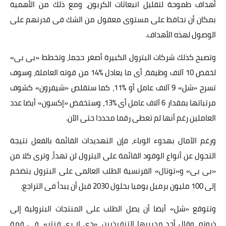
أهداف طموحة لتقليل انبعاثات الكربون، ومع ذلك من الأهمية
بمكان أن نحافظ على مستوى معقول من الشك فى قدرتهم على
الوصول لهذه الأهداف.
وتصبح كذلك شركات البترول الكبيرة أصغر حجما، وتخطط «بى بى»
لخفض 10 آلاف وظيفة، أى ما يعادل %14 من قوته العاملة، وسوف
تسرح «شل» 9 آلاف عامل أو %11، كما ستقلص «شيفرون» كشوف
مرتباتها بمقدار 6 آلاف عامل أى %13، وستخفض «إكسون» أيضا عدد
العاملين رغم أنها لم تعطى رقما محددا حتى الآن.
ورغم الآمال بهدوء الوباء، فإن التهديدات القائمة بالفعل نتيجة
التحول عن أنواع الوقود القائمة على البترول لن تهدأ، وترى كلا من
«بى بى» و«توتال» الفرنسية الطلب العالمى على البترول يتضخم
إلى 100 مليون برميل يوميا بحلول 2030 قبل أن يبدأ فى التراجع.
وتتوقع «شل» أيضا أن يصل الطلب على المنتجات البترولية إلى
ذروته، وقال أحد مديريها التنفيذيين، «دى لا رى فنتر»، فى قمة