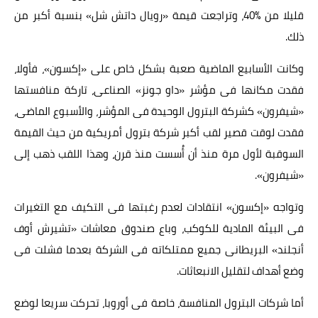
قليلا من %40، وتراجعت قيمة «رويال داتش شل» بنسبة أكبر من
ذلك.
وكانت الأسابيع الماضية صعبة بشكل خاص على «إكسون»، فأولا،
فقدت مكانها فى مؤشر «داو جونز» الصناعى، تاركة منافستها
«شيفرون» كشركة البترول الوحيدة فى المؤشر، والأسبوع الماضى،
فقدت لوقت قصير لقب أكبر شركة بترول أمريكية من حيث القيمة
السوقبة لأول مرة منذ أن أُسست منذ قرن، وهذا اللقب ذهب إلى
«شيفرون».
وتواجه «إكسون» انتقادات لعدم رغبتها فى التكيف مع التغيرات
فى البيئة المادية للكوكب، وباع صندوق معاشات «تشيرش أوف
أنجلند» البريطانى جميع ممتلكاته فى الشركة بعدما فشلت فى
وضع أهداف لتقليل الانبعاثات.
أما شركات البترول المنافسة، خاصة فى أوروبا، تحركت سريعا لوضع