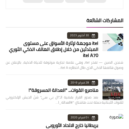
المشاركات الشائعة
30 أكتوبر 2023
itel موجهة لإثارة الأسواق على مستوى
المبتدئين من خلال إطلاق الهاتف الذكي الثوري
itel A70
شنجن، الصين — تفخر itel، وهي علامة تجارية موثوقة للحياة الذكية، بالإعلان عن
وصول هاتفها الذكي الذي طال انتظاره itel A…
28 فبراير 2019
مناصرو القوات... "العدالة المسروقة"!
بعد صدور القرار بقضية الـ"ال بي سي" شنّ الجيش الإلكتروني
للقوات اللبنانية حملة تحت هاشتاغ: "#العدالة_ا…
01 فبراير 2020
بريطانيا خارج الاتحاد الأوروبي