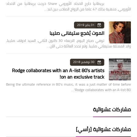
بريطانيا خارج الاتحاد الأوروبي Share خرجت بريطانيا من الاتحاد
الأوروبي، منهية بذلك 47 عاما من الزواج الصاخب بين لند…
31 يناير 2019
الموت يُفجع ستيفاني صليبا
توفي صباح اليوم، الاربعاء 30 كانون الثاني، السيد ادولف صليبا،
والد الممثلة ستيفاني صليبا. ولم تحدد العائلة حتى الآن…
30 نوفمبر 2018
Rodge collaborates with an A-list 80’s artists
on an exclusive track!
Being the ultimate reference in 80’s music, it was a just matter of time before
Rodge collaborates with an A-list 80’…
مشاركات عشوائية
مشاركات عشوائية [رأسي]