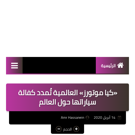
الرئيسية
المال والأعمال
«كيا موتورز» العالمية تُمدد كفالة
منوعات
سياراتها حول العالم
فعاليات
14 أبريل 2020
Amr Hassanein
صحة
الحجم
تكنولوجيا