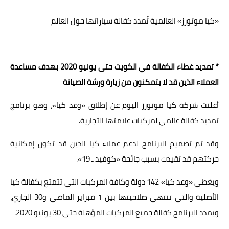
عالم المرأة
«كيا موتورز» العالمية تُمدد كفالة سياراتها حول العالم
فن وثقافة
أخبار مصر
* تمديد غطاء الكفالة في الكويت حتى يونيو 2020 بهدف مساعدة
أخبار عربية
العملاء الذين قد لا يتمكنون من زيارة ورشة الصيانة
أخبار النجوم
أعلنت شركة كيا موتورز اليوم عن إطلاق «وعد كيا»، وهو برنامج
تمديد كفالة عالمي لمركبات علامتها التجارية.
أخبار العالم
وقد تم تصميم البرنامج لدعم عملاء كيا الذين قد تكون إمكانية
حركتهم قد تقيدت بسبب جائحة «كوفيد ـ 19».
ويغطي «وعد كيا» 142 دولة وكافة المركبات التي تتمتع بكفالة كيا
الأصلية والتي تنتهي صلاحيتها بين 1 فبراير الماضي و30 الجاري،
ويمدد البرنامج كفالة جميع المركبات المؤهلة حتى 30 يونيو 2020.