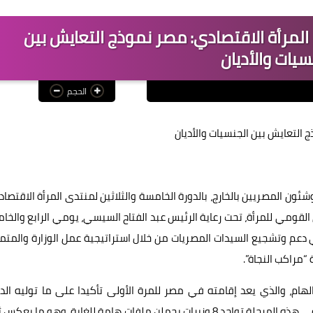
المرأة الاقتصادي: مصر نموذج التعايش بين
سيات والأديان
الحجم
 التعايش بين الجنسيات والأديان
ئون المصريين بالخارج، بالدورة الخامسة والثلاثين لمنتدى المرأة الاقتصا
لمجلس القومي للمرأة، تحت رعاية الرئيس عبد الفتاح السيسي، يومي الرابع والخ
 دعم وتشجيع السيدات المصريات من خلال استراتيجية عمل الوزارة والمتم
مراكب النجاة”.
لهام، والذي يعد إقامته في مصر للمرة الأولى تأكيدا على ما توليه الد
المصرية من اهتمام كبير بالمرأة؛ فالحكومة المصرية تشهد في هذه المرحلة تواجد 8 وزيرات يحملن ملفات هامة للغاية، وهو ما 