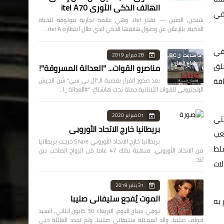
الهاتف الذكي الثوري itel A70
في
شنجن، الصين — تفخر itel، وهي علامة تجارية موثوقة للحياة
الذكية، بالإعلان عن وصول هاتفها الذكي الذي طال انتظاره itel A…
 في
28 فبراير 2019
خلق
مناصرو القوات... "العدالة المسروقة"!
افة
بعد صدور القرار بقضية الـ"ال بي سي" شنّ الجيش
الإلكتروني للقوات اللبنانية حملة تحت هاشتاغ: "#العدالة_ا…
01 فبراير 2020
لتي
بريطانيا خارج الاتحاد الأوروبي
لعب
بريطانيا خارج الاتحاد الأوروبي Share خرجت بريطانيا
سلط
من الاتحاد الأوروبي، منهية بذلك 47 عاما من الزواج الصاخب بين
لند…
لات
31 يناير 2019
الموت يُفجع ستيفاني صليبا
 به
توفي صباح اليوم، الاربعاء 30 كانون الثاني، السيد
ادولف صليبا، والد الممثلة ستيفاني صليبا. ولم تحدد العائلة حتى