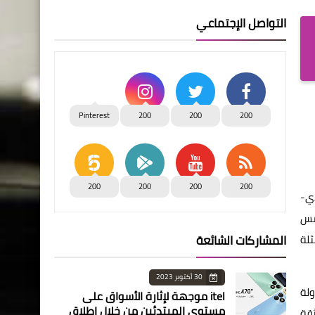
التواصل الإجتماعي
Pinterest
200
200
200
200
200
200
200
دي-
امس
ثلة
المشاركات الشائعة
30 أكتوبر 2023
ولة
itel موجهة لإثارة الأسواق على
مستوى المبتدئين من خلال إطلاق
يعكس ثقة