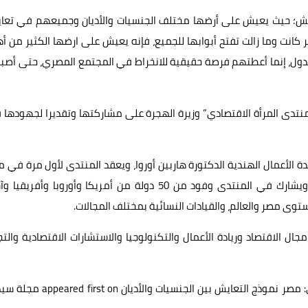
عايش؛ حيث يعيش على أرضها مختلف الجنسيات والأديان وجميعهم في تعا
انت وما زالت تفتح أبوابها للجميع، فإنه يعيش على ارضها الكثير من أه
ل، إنما أعطتهم فرصة حقيقية للانخراط في المجتمع المصري، حتى أصبح
منتدى المرأة الاقتصادي” وزيرة الهجرة على مشاركتها وتقديرا لجهودها
يدة الأعمال الهندية الدكتورة هاربين أوروا، ويعقد المنتدى لأول مرة في 
كأول دولة ينظم فيها الحدث العالمي السنوى خارج الهند، ويشارك في المنتدى وفود من 50 دولة من أمريكا وأوروبا وأفري
توى مصر والعالم، والقيادات النسائية بمختلف المجالات.
جال الاقتصاد وريادة الأعمال والتكنولوجيا والاستشارات الاقتصادية والتج
 مصر نموذج التعايش بين الجنسيات والأديان
appeared first on
مجلة سيد