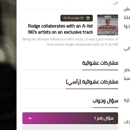
الآن…
يش
لنا
30 نوفمبر 2018
Rodge collaborates with an A-list
وا
80’s artists on an exclusive track!
Being the ultimate reference in 80’s music, it was a just matter of
time before Rodge collaborates with an A-list 80’…
 في
مشاركات عشوائية
مصر
قيا وآسيا
مشاركات عشوائية [رأسي]
ارة
سؤال وجواب
سؤال رقم 1
ات