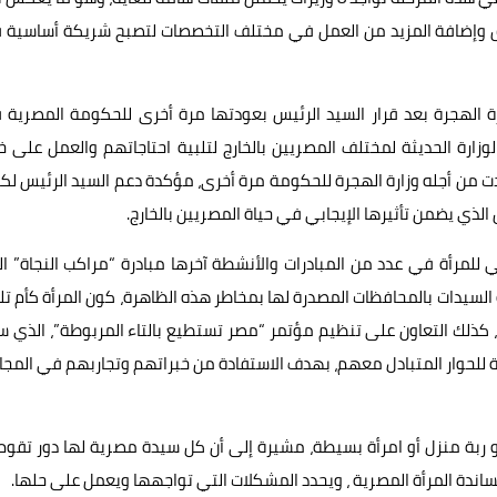
ارق وإضافة المزيد من العمل في مختلف التخصصات لتصبح شريكة أساسية 
رة الهجرة بعد قرار السيد الرئيس بعودتها مرة أخرى للحكومة المصرية
ذه الوزارة الحديثة لمختلف المصريين بالخارج لتلبية احتاجاتهم والعمل على 
من أجله وزارة الهجرة للحكومة مرة أخرى، مؤكدة دعم السيد الرئيس لك
الذي يضمن تأثيرها الإيجابي في حياة المصريين بالخارج.
 للمرأة في عدد من المبادرات والأنشطة آخرها مبادرة “مراكب النجاة” ا
لسيدات بالمحافظات المصدرة لها بمخاطر هذه الظاهرة، كون المرأة كأم ت
ية، كذلك التعاون على تنظيم مؤتمر “مصر تستطيع بالتاء المربوطة”، الذي 
ة للحوار المتبادل معهم، بهدف الاستفادة من خبراتهم وتجاربهم في المجا
أو ربة منزل أو امرأة بسيطة، مشيرة إلى أن كل سيدة مصرية لها دور تقوم
دة المرأة المصرية ، ويحدد المشكلات التي تواجهها ويعمل على حلها.