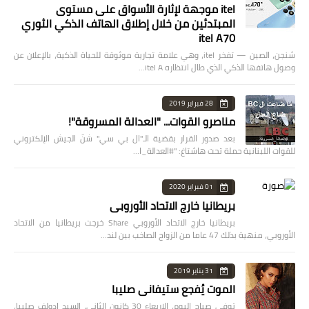
itel موجهة لإثارة الأسواق على مستوى
المبتدئين من خلال إطلاق الهاتف الذكي الثوري
itel A70
شنجن، الصين — تفخر itel، وهي علامة تجارية موثوقة للحياة الذكية، بالإعلان عن
وصول هاتفها الذكي الذي طال انتظاره itel A…
28 فبراير 2019
مناصرو القوات... "العدالة المسروقة"!
بعد صدور القرار بقضية الـ"ال بي سي" شنّ الجيش الإلكتروني
للقوات اللبنانية حملة تحت هاشتاغ: "#العدالة_ا…
01 فبراير 2020
بريطانيا خارج الاتحاد الأوروبي
بريطانيا خارج الاتحاد الأوروبي Share خرجت بريطانيا من الاتحاد
الأوروبي، منهية بذلك 47 عاما من الزواج الصاخب بين لند…
31 يناير 2019
الموت يُفجع ستيفاني صليبا
توفي صباح اليوم، الاربعاء 30 كانون الثاني، السيد ادولف صليبا،