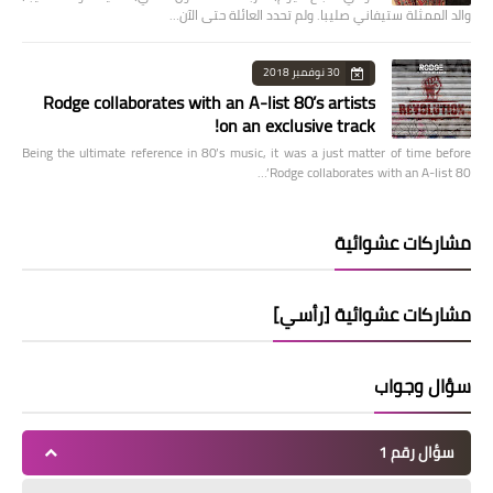
والد الممثلة ستيفاني صليبا. ولم تحدد العائلة حتى الآن…
30 نوفمبر 2018
Rodge collaborates with an A-list 80’s artists
on an exclusive track!
Being the ultimate reference in 80’s music, it was a just matter of time before
Rodge collaborates with an A-list 80’…
مشاركات عشوائية
مشاركات عشوائية [رأسي]
سؤال وجواب
سؤال رقم 1