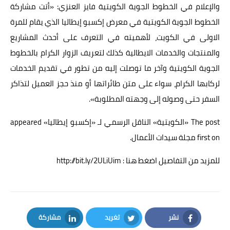
والإعلام في الخطوط الجوية الكويتية فايز العنزي: «أتت مشاركة
الخطوط الجوية الكويتية في معرض إكسبو إيطاليا الذي يقام للمرة
الاولى في الكويت، لأهميته في التعرف على أحدث المشاريع
والمنتجات والخدمات الايطالية كذلك لتعريف الزوار الكرام بالخطوط
الجوية الكويتية وآخر ما توصلت إليه من تطور في تقديم الخدمات
لركابها الكرام، سواء على متن طائراتها أو منذ حجز العميل لتذاكر
السفر حتى وصوله إلى وجهته المطلوبة».
The post
«الكويتية» الناقل الرسمي لـ «إكسبو إيطاليا»
appeared
first on
مجلة سيدات الأعمال
.
للمزيد من التفاصيل اضغط هنا : http://bit.ly/2ULiUim
نشر
تغريد
مشاركة