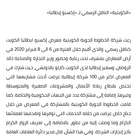
عالم المرأة
«الكويتية» الناقل الرسمي لـ «إكسبو إيطاليا»
فن وثقافة
أخبار مصر
رعت شركة الخطوط الجوية الكويتية معرض إكسبو ايطاليا الكويت
أخبار عربية
كناقل رسمي، والذي أقيم خلال الفترة من 6 الى 8 فبراير 2020 في
أرض المعارض بمشرف تحت رعاية وحضور وزير التجارة والصناعة خالد
أخبار النجوم
الروضان، وسفير إيطاليا لدى الكويت كارلو بالدوتشي، حيث شارك في
أخبار العالم
المعرض اكثر من 100 شركة إيطالية عرضت أحدث مشاريعها التي
تختص بقطاع ريادة الأعمال والمشروعات الصغيرة والمتوسطة
وغيرها، إضافة إلى مشاركة عدد من الجهات الحكومية والخاصة. كما
قامت الخطوط الجوية الكويتية بالمشاركة في المعرض من خلال
جناح خاص عرضت من خلاله الخدمات التي توفرها وتقدمها لعملائها
الكرام وما وصلت إليه من تطور، بالاضافة إلى تعريف الزوار الكرام
بآخر إنجازات الشركة. وفي هذا الشأن، قال مدير دائرة العلاقات العامة