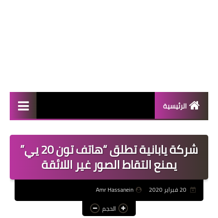
الرئيسية
المال والأعمال
شركة يابانية تطلق “هاتف تون 20 يي”
منوعات
يمنع التقاط الصور غير اللائقة
فعاليات
20 فبراير 2020
Amr Hassanein
صحة
الحجم
تكنولوجيا