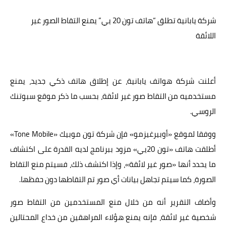
عالم المرأة
شركة يابانية تطلق “هاتف تون 20 يي” يمنع التقاط الصور غير
اللائقة
فن وثقافة
أخبار مصر
أخبار عربية
أعلنت شركة هواتف يابانية، عن إطلاق هاتف ذكي جديد، يمنع
مستخدميه من التقاط صور غير لائقة، بحسب ما ذكر موقع سبوتنك
أخبار النجوم
الروسي.
أخبار العالم
ووفقا لموقع «أوبيرغيزمو» فإن شركة تون موبيك «Tone Mobile»
أطلقت هاتف «تون 20يي» مزود ببرنامج لديه القدرة على اكتشاف
ما يحدد أنها «صور غير لائقة»، وإذا اكتشف ذلك، فسيتم منع التقاط
الصورة، كما سيتم تجاهل بيانات أي صور تم التقاطها دون حفظها.
وأضاف التقرير أنه من خلال منع المستخدمين من التقاط صور
شخصية غير لائقة، فإنه يمنع هؤلاء المراهقين من خداع المحتالين