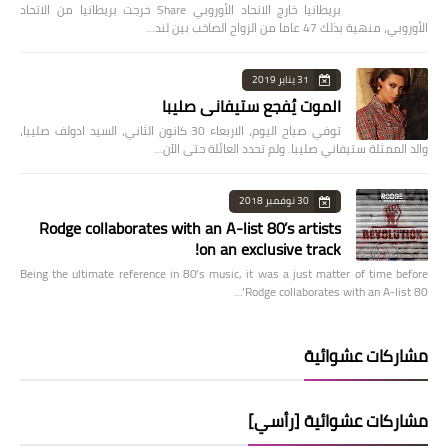
بريطانيا خارج الاتحاد الأوروبي Share خرجت بريطانيا من الاتحاد
الأوروبي، منهية بذلك 47 عاما من الزواج الصاخب بين لند…
31 يناير 2019
الموت يُفجع ستيفاني صليبا
توفي صباح اليوم، الاربعاء 30 كانون الثاني، السيد ادولف صليبا،
والد الممثلة ستيفاني صليبا. ولم تحدد العائلة حتى الآن…
30 نوفمبر 2018
Rodge collaborates with an A-list 80’s artists
on an exclusive track!
Being the ultimate reference in 80’s music, it was a just matter of time before
Rodge collaborates with an A-list 80’…
مشاركات عشوائية
مشاركات عشوائية [رأسي]