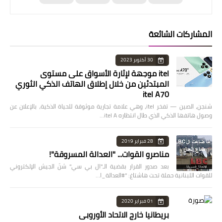
المشاركات الشائعة
30 أكتوبر 2023
itel موجهة لإثارة الأسواق على مستوى
المبتدئين من خلال إطلاق الهاتف الذكي الثوري
itel A70
شنجن، الصين — تفخر itel، وهي علامة تجارية موثوقة للحياة الذكية، بالإعلان عن
وصول هاتفها الذكي الذي طال انتظاره itel A…
28 فبراير 2019
مناصرو القوات... "العدالة المسروقة"!
بعد صدور القرار بقضية الـ"ال بي سي" شنّ الجيش الإلكتروني
للقوات اللبنانية حملة تحت هاشتاغ: "#العدالة_ا…
01 فبراير 2020
بريطانيا خارج الاتحاد الأوروبي