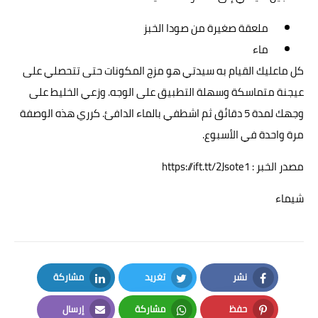
ملعقة صغيرة من صودا الخبز
ماء
كل ماعليك القيام به سيدتي هو مزج المكونات حتى تتحصلي على
عيجنة متماسكة وسهلة التطبيق على الوجه. وزعي الخليط على
وجهك لمدة 5 دقائق ثم اشطفي بالماء الدافئ. كرري هذه الوصفة
مرة واحدة في الأسبوع.
مصدر الخبر : https://ift.tt/2Jsote1
شيماء
نشر
تغريد
مشاركة
LinkedIn
Twitter
Facebook
حفظ
مشاركة
إرسال