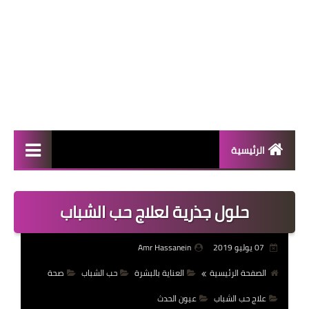
الرئيسية
المال والأعمال
حلول جذرية لعلاج حب الشباب
منوعات
فعاليات
07 يوليو 2019
Amr Hassanein
صحة
الصفحة الرئيسية
العناية بالبشرة
حب الشباب
صحة
علاج حب الشباب
عيون الحدث
تكنولوجيا