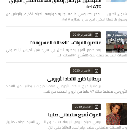
المبتدئين من خلال إطلاق الهاتف الذكي الثوري
itel A70
شنجن، الصين — تفخر itel، وهي علامة تجارية موثوقة للحياة الذكية، بالإعلان عن
وصول هاتفها الذكي الذي طال انتظاره itel A…
28 فبراير 2019
مناصرو القوات... "العدالة المسروقة"!
بعد صدور القرار بقضية الـ"ال بي سي" شنّ الجيش الإلكتروني
للقوات اللبنانية حملة تحت هاشتاغ: "#العدالة_ا…
01 فبراير 2020
بريطانيا خارج الاتحاد الأوروبي
بريطانيا خارج الاتحاد الأوروبي Share خرجت بريطانيا من الاتحاد
الأوروبي، منهية بذلك 47 عاما من الزواج الصاخب بين لند…
31 يناير 2019
الموت يُفجع ستيفاني صليبا
توفي صباح اليوم، الاربعاء 30 كانون الثاني، السيد ادولف صليبا،
والد الممثلة ستيفاني صليبا. ولم تحدد العائلة حتى الآن…