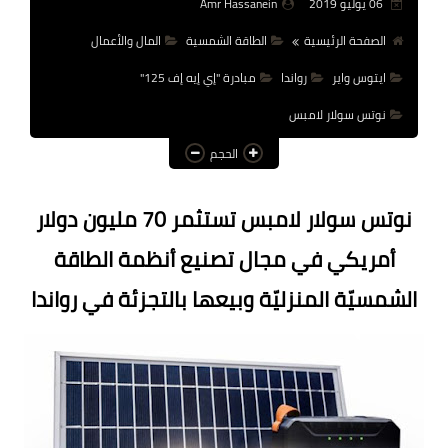
06 يوليو 2019
Amr Hassanein
عالم المرأة
الصفحة الرئيسية
الطاقة الشمسية
المال والأعمال
فن وثقافة
ايتوس واير
رواندا
مبادرة "إي إيه إف 125"
أخبار مصر
نوتس سولار لامبس
الحجم
أخبار عربية
أخبار النجوم
نوتس سولار لامبس تستثمر 70 مليون دولار
أخبار العالم
أمريكي في
مجال
تصنيع أنظمة الطاقة
الشمسيّة المنزليّة وبيعها بالتجزئة في رواندا