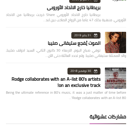
بريطانيا خارج الاتحاد الأوروبي
بريطانيا خارج الاتحاد الأوروبي Share خرجت بريطانيا من الاتحاد
الأوروبي، منهية بذلك 47 عاما من الزواج الصاخب بين لند…
31 يناير 2019
الموت يُفجع ستيفاني صليبا
توفي صباح اليوم، الاربعاء 30 كانون الثاني، السيد ادولف صليبا،
والد الممثلة ستيفاني صليبا. ولم تحدد العائلة حتى الآن…
30 نوفمبر 2018
Rodge collaborates with an A-list 80’s artists
on an exclusive track!
Being the ultimate reference in 80’s music, it was a just matter of time before
Rodge collaborates with an A-list 80’…
مشاركات عشوائية