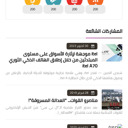
200
200
200
200
المشاركات الشائعة
30 أكتوبر 2023
itel موجهة لإثارة الأسواق على مستوى
المبتدئين من خلال إطلاق الهاتف الذكي الثوري
itel A70
شنجن، الصين — تفخر itel، وهي علامة تجارية موثوقة للحياة الذكية، بالإعلان عن
وصول هاتفها الذكي الذي طال انتظاره itel A…
28 فبراير 2019
مناصرو القوات... "العدالة المسروقة"!
بعد صدور القرار بقضية الـ"ال بي سي" شنّ الجيش الإلكتروني
للقوات اللبنانية حملة تحت هاشتاغ: "#العدالة_ا…
01 فبراير 2020