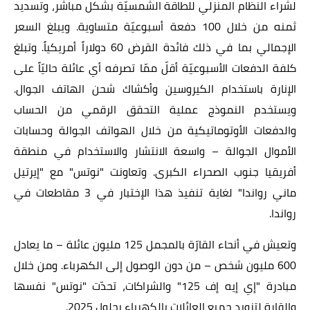
لشراء النظام المنزلي للطاقة الشمسيّة بشكل مباشر، وتسديد
ثمنه من خلال 100 دفعة أسبوعيّة متساوية. ويبلغ السعر
الإجمالي بما في ذلك فائدة القرض 60 دولار
اً
أمريكياً. وتبلغ
كلفة الدفعات الأسبوعيّة أقلّ ممّا تصرفه أي عائلة حاليّاً على
الإنارة باستخدام الكيروسين وأكشاك شحن الهاتف الجوال.
ويستخدم النموذج عملية التحقق الرقمي من الحساب
والدفعات الأوتوماتيكية من خلال الهواتف الجوالة وحسابات
الأموال الجوالة – واسعة الانتشار والاستخدام في منطقة
أفريقيا جنوب الصحراء الكبرى. وتعاونت "نوتس" مع "إيرتيل
ماني رواندا" لغاية تنفيذ هذا الإختبار في 3 مقاطعات في
رواندا.
وتعيش في أنحاء القارّة بالمجمل 125 مليون عائلة – ما يعادل
600 مليون شخص – من دون الوصول إلى الكهرباء. ومن خلال
مبادرة "إي إيه إف 125"
والشراكات، تحدّت "نوتس" نفسها
والقارة لتزويد جميع العائلات بالكهرباء بحلول 2025.