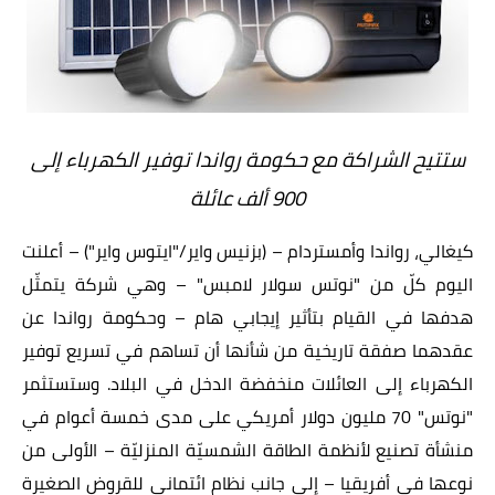
ستتيح الشراكة مع حكومة رواندا توفير الكهرباء إلى
900 ألف عائلة
كيغالي، رواندا وأمستردام – (
بزنيس واير
/
"ايتوس واير"
) – أعلنت
اليوم كلّ من "نوتس سولار لامبس" – وهي شركة يتمثّل
هدفها في القيام بتأثير إيجابي هام – وحكومة رواندا عن
عقدهما صفقة تاريخية من شأنها أن تساهم في تسريع توفير
الكهرباء إلى العائلات منخفضة الدخل في البلاد. وستستثمر
"نوتس" 70 مليون دولار أمريكي على مدى خمسة أعوام في
منشأة تصنيع لأنظمة الطاقة الشمسيّة المنزليّة – الأولى من
نوعها في أفريقيا – إلى جانب نظام ائتماني للقروض الصغيرة