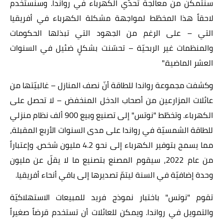
سنتمكن من معالجة تحدّي الكهرباء في رواندا. وسنستخدم
لاحقاً هذا
المخطّط
لمواجهة مشكلة الكهرباء في أفريقيا
التي – على الرغم من الجهود التي تبذلها الحكومات
والمنظمات غير الربحيّة – تحسّنت بشكلٍ ضئيل في السنوات
العشر الماضية."
وكشفت مجموعة رواندا للطاقة أنّ نصف المنازل – غالبيّتها من
عائلات
المزارعين من أصحاب الدخل المنخفض – لا تحصل على
الكهرباء. وتخطّط "نوتس" إلى تصنيع وبيع 900 ألف نظام منزلي
للطاقة الشمسيّة في رواندا على مدى السنوات الأربع المقبلة،
مما يسمح بتوفير الكهرباء إلى نحو 4.2 مليون شخص. وإعتباراً
من عام 2022، سيقوم المصنع بتصنيع ما لا يقلّ عن مليون
وحدة إضافيّة في السنة ليتمّ تصديرها إلى باقي أنحاء أفريقيا.
تقوم "نوتس"
باختبار نموذج فريد للمبيعات الاستهلاكيّة
والتمويل
في رواندا. ويمكن للعائلات أن تستخدم قرضاً صغيراً