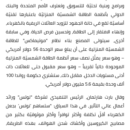
وبرامج وبنية تحتيّة للتسويق. وتعترف الأمم المتحدة والبنك
الدولي بأنظمة الطاقة الشمسيّة المنزليّة باعتبارها تقنيّة
أساسيّة تقع في خانة الجهود لتزويد العائلات الريفية بالكهرباء،
وإنهاء الافتقار إلى الطاقة، وتحسين فرص الحياة. وفي سابقة
أخرى، سيتولى المصنع بناء نظام "موتيماكس" للطاقة
الشمسيّة المنزلية على أن يبلغ سعر الوحدة 56 دولار أمريكي
– وهو سعر يمثّل نصف سعر أنظمة الطاقة الشمسيّة المنزلية
الموجودة حالياً تقريباً – وهو سعر مقبول حتى للعائلات ذات
أدنى مستويات الدخل. مقابل ذلك، ستشتري حكومة رواندا 100
ألف وحدة بقيمة 5.6 مليون دولار أمريكي.
وقال بارت هارتمان، الرئيس التنفيذي لشركة "نوتس" ورائد
أعمال عالي التأثير، في هذا السياق: "ستساهم ’نوتس‘ بجعل
الكهرباء أقلّ تكلفة وأكثر توافراً وأكثر موثوقيّة بكثير من
مصابيح الكيروسين وأكشاك شحن الهواتف. بهذه الطريقة،