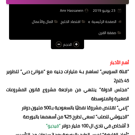
عالم المرأة
23 يونيو 2019
Amr Hassanein
فن وثقافة
الصفحة الرئيسية
اقتصاد الخليج
المال والأعمال
صفقة القرن
أخبار مصر
الحجم
أخبار عربية
أخبار النجوم
أهم الأخبار
“قناة السويس” تساهم بـ4 مليارات جنيه مع “موانئ دبي” لتطوير
أخبار العالم
45 كلم2
“مجلس الدولة” ينتهي من مراجعة مشروع قانون المشروعات
الصغيرة والمتوسطة
“إنبي” تقتنص مشروعًا نفطيًا بالسعودية بـ500 مليون دولار
“الجيوشي للصلب” تسعى لطرح 25% من أسهمها بالبورصة
3 أشخاص في نادي ال 100 مليار دولار
“فيديو”
“أمان القابضة” تدرس الطرح بالبورصة بعد 3 سنوات من التأسيس