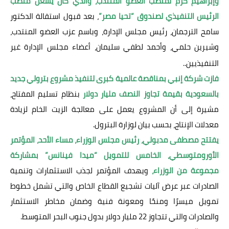
وإبراهيم كرم لمنصب العضو المنتدب، والذي كان يشغل منصب
الرئيس التنفيذي لصندوق “تحيا مصر”
، بعد قبول استقالة الدكتور
سامح الترجمان، رئيس مجلس الإدارة، وباسم عزب العضو المنتدب،
وشيرين حلمي، وأحمد لطفي سليمان، أعضاء مجلس الإدارة غير
التنفيذيين..
فازت شركة إنبي بمناقصة عالمية كبرى لتنفيذ مشروع بترولي جديد
بالسعودية بقيمة تجاوز النصف مليار دولار
بنظام تسليم المفتاح،
مشيرة إلى أن المشروع يعمل على معالجة الزيت الخام لزيادة
معدلات الإنتاج، بحسب بيان لوزارة البترول.
يفتتح مصطفى مدبولي، رئيس مجلس الوزراء، مساء الأحد، المؤتمر
الأورومتوسطي، الخامس للتمويل “ميدا فينانس” بمشاركة
مجموعة من الوزراء،
ويهدف المؤتمر لجذب الاستثمارات وتنمية
الصادرات عبر عرض آليات تشجيع القطاع الخاص والتي تشمل خطوط
تمويل ميسرًا ومنحًا ومعونة فنية وضمان مخاطر الاستثمار
والصادرات والتي تتجاوز 22 مليار دولار بدول جنوب البحر المتوسط.