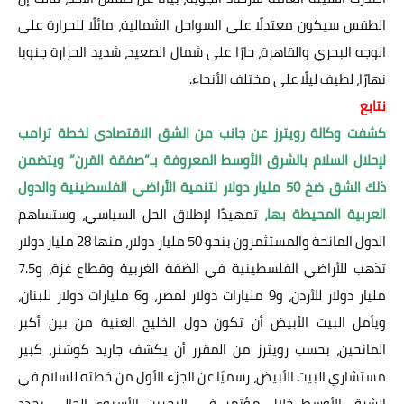
الطقس سيكون معتدلًا على السواحل الشمالية، مائلًا للحرارة على
الوجه البحري والقاهرة، حارًا على شمال الصعيد، شديد الحرارة جنوبا
نهارًا، لطيف ليلًا على مختلف الأنحاء.
نتابع
كشفت وكالة رويترز عن جانب من الشق الاقتصادي لخطة ترامب
لإحلال السلام بالشرق الأوسط المعروفة بـ”صفقة القرن” ويتضمن
ذلك الشق ضخ 50 مليار دولار لتنمية الأراضي الفلسطينية والدول
العربية المحيطة بها،
تمهيدًا لإطلاق الحل السياسي، وستساهم
الدول المانحة والمستثمرون بنحو 50 مليار دولار، منها 28 مليار دولار
تذهب للأراضي الفلسطينية في الضفة الغربية وقطاع غزة، و7.5
مليار دولار للأردن، و9 مليارات دولار لمصر، و6 مليارات دولار للبنان،
ويأمل البيت الأبيض أن تكون دول الخليج الغنية من بين أكبر
المانحين، بحسب رويترز من المقرر أن يكشف جاريد كوشنر، كبير
مستشاري البيت الأبيض، رسميًا عن الجزء الأول من خطته للسلام في
الشرق الأوسط خلال مؤتمر في البحرين الأسبوع الحالي يحدد