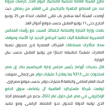
تطرح الهيئة العامة للتنمية الصناعية، اليوم الأحد، كراسات شروط
عدد من المصانع الجاهزة بالتراخيص في العاشر من رمضان،
حيث
أوضحت الهيئة أنها ستفتح باب تلقي الطلبات ابتداءً من 25 يونيو
الجاري حتى 11 يوليو المقبل، بحسب موقع أموال الغد.
عقدت وزارة التجارة والصناعة اجتماعًا، السبت، مع رؤساء المجالس
التصديرية لمناقشة آليات تنفيذ البرنامج الجديد لرد الأعباء وموقف
سداد متأخرات مستحقات
الشركات المصدرة لدى صندوق تنمية
الصادرات تمهيدًا لتطبيقه اعتبارًا من يوليو المقبل، بحسب بيان
الوزارة.
قال بنديكت أوراما، رئيس مجلس إدارة افريكسيم بنك، إن مصر
استحوذت على 37.5% بما يعادل 3 مليارات دولار
من إجمالي تمويلات
البنك العام الماضي والبالغة 8 مليارات دولار، بحسب موقع مصراوي.
توقعت شركة ماستركارد العالمية أن يتضاعف سوق الدفع
الإلكتروني في مصر قبل حلول عام 2022،
بدعم من الاهتمام الجاد
الذي توليه الدولة للتحول نحو الاقتصاد الرقمي، ومع تنفيذ