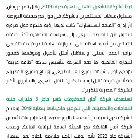
تبدأ الشركة التشغيل الفعلي بنهاية صيف 2019
، وقال تامر درويش،
مسئول علاقات المستثمرين بالشركة، في حوار مع صحيفة البورصة،
إنَّ إدارة “القلعة للاستشارات” كانت لديها رؤية مبكرة حول ضرورة
التحول من الاقتصاد الريعي إلى سياسات اقتصادية أكثر حكمة
للتخلص من أعباء باهظة على الموازنة العامة للدولة، متمثلة في
برامج الدعم العيني، واستغلال أمثل للأصول وموقعها كمحور
للتجارة العالمية، ما دفع الشركة لتأسيس شركة “طاقة عربية”
كإحدى أولى شركات توزيع الغاز الطبيعي، وإنتاج وتوزيع الكهرباء،
فضلًا عن شركة “نايل لوجيستيكس” للنقل النهري، والمشروع الأكبر
للشركة “المصرية للتكرير”..
تستهدف شركة أمان للمدفوعات كسر حاجز 5 مليارات جنيه
للتعاملات والتحصيلات التي تتم عبر ماكيناتها بنهاية 2019
،
وتعتزم
الشركة طرح نسبة من أسهمها بالبورصة بعد إنهاء إجراءات تأسيس
شركة أمان القابضة مع الهيئة العامة للرقابة المالية، وحددت
الشركة عام 2022 بأنه الوقت الأكثر ملاءمة للطرح بعد استمرار