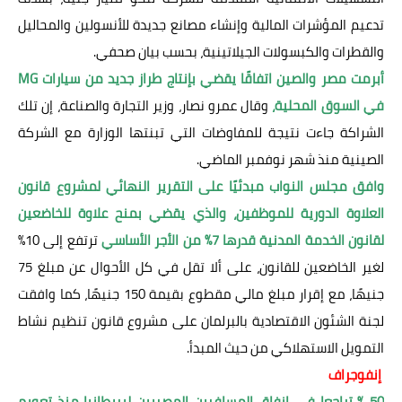
تدعيم المؤشرات المالية وإنشاء مصانع جديدة للأنسولين والمحاليل
والقطرات والكبسولات الجيلاتينية، بحسب بيان صحفي.
أبرمت مصر والصين اتفاقًا يقضي بإنتاج طراز جديد من سيارات
MG
في السوق المحلية،
وقال عمرو نصار، وزير التجارة والصناعة، إن تلك
الشراكة جاءت نتيجة للمفاوضات التي تبنتها الوزارة مع الشركة
الصينية منذ شهر نوفمبر الماضي.
وافق مجلس النواب مبدئيًا على التقرير النهائي لمشروع قانون
العلاوة الدورية للموظفين، والذي يقضي بمنح علاوة للخاضعين
لقانون الخدمة المدنية قدرها 7% من الأجر الأساسي
ترتفع إلى 10%
لغير الخاضعين للقانون، على ألا تقل في كل الأحوال عن مبلغ 75
جنيهًا، مع إقرار مبلغ مالي مقطوع بقيمة 150 جنيهًا، كما وافقت
لجنة الشئون الاقتصادية بالبرلمان على مشروع قانون تنظيم نشاط
التمويل الاستهلاكي من حيث المبدأ.
إنفوجراف
50 % تراجعا في إنفاق المسافرين المصريين لبريطانيا منذ تعويم