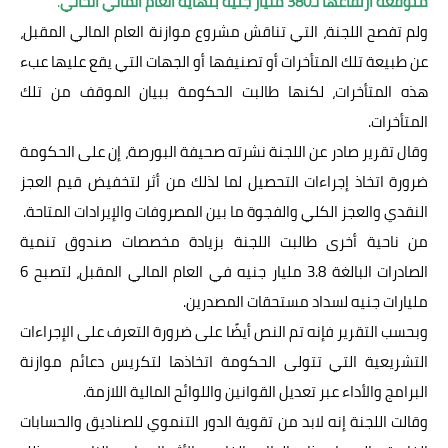
متوقعة ارتفاعها لـ380 مليار جنيه بنهاية العام المالي الحالي
.
ولم تفصح اللجنة، التي تناقش مشروع موازنة العام المالي المقبل،
عن طبيعة تلك المتأخرات أو تصنيفها أو الجهات التي يقع عليها عبء
هذه المتأخرات، لكنها طالبت الحكومة ببيان الموقف من تلك
المتأخرات.
وقال تقرير صادر عن اللجنة نشرته صحيفة البورصة، إن على الحكومة
ضرورة اتخاذ إجراءات التحصيل لما لذلك من أثر لتخفيض قيم العجز
النقدي والعجز الكلي والفجوة ما بين المصروفات والإيرادات المتاحة.
من ناحية أخرى طالبت اللجنة بزيادة مخصصات صندوق تنمية
الصادرات البالغة 3.8 مليار جنيه في العام المالي المقبل، لتصبح 6
مليارات جنيه لسداد مستحقات المصدرين.
وبحسب التقرير فإنه تم النص أيضًا على ضرورة التعرف على الإجراءات
التشريعية التي تتولى الحكومة اتخاذها لتكريس دعائم موازنة
البرامج والأداء عبر تعديل القوانين واللوائح المالية اللازمة.
وقالت اللجنة إنه لابد من تقوية الدور التنموي للصناديق والحسابات