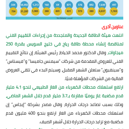
عناوين أخرى
انتهت هيئة الطاقة الجديدة والمتجددة من إجراءات التقييم الفني
لمناقصة إنشاء محطة طاقة رياح في خليج السويس بقدرة 250
ميجاوات،
وقال الدكتور محمد الخياط، رئيس الهيئة، إن نتائج التقييم
الفني للعروض المقدمة من شركات “سيمنس جاميسا” و”فيستاس”
و”سينفيون” ستعلن الشهر المقبل، وسيتم البدء في تلقي العروض
المالية من الشركات المؤهلة فنيًا.
ارتفع استهلاك محطات الكهرباء من الغاز الطبيعي لنحو 4.1 مليار
قدم مكعبة غاز يوميًا مقارنة بـ3.7 مليار قدم خلال الشهر الماضي،
وذلك بسبب تصاعد درجات الحرارة، وقال مصدر بشركة “إيجاس” إن
استهلاك محطات الكهرباء من الغاز ارتفع بنحو 400 مليون قدم
مكعبة مع تزايد درجات الحرارة خلال أشهر الصيف.