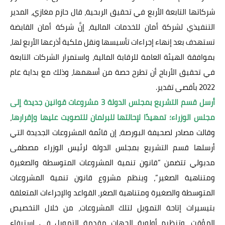
شركاتها التابعة الأربع في تحقيق الربحية، قال حازم مغازي، المدير
التنفيذي لشركة أمان للخدمات المالية، إنَّ شركة أمان القابضة
تستهدف بعد إنهاء إجراءات تأسيسها ونقل ملكية أذرعها الأربع لها،
بموافقة الهيئة العامة للرقابة المالية، واستمرار الشركات التابعة
في تحقيق الأرباح أن تطرح حصة من أسهمها، وذلك مع بداية عام
2022 بأقصى تقدير.
أرسل قسم التشريع بمجلس الدولة 3 مشروعات قوانين جديدة إلى
مجلس الوزراء؛ تمهيدًا لإحالتها للبرلمان للتصويت عليها وإقرارها
،
وقالت مصادر لصحيفة البورصة، إن قائمة المشروعات الجديدة التي
أرسلها قسم التشريع بمجلس الدولة لرئيس الوزراء مصطفى
مدبولي تتضمن “قانون تنمية المشروعات المتوسطة والصغيرة
ومتناهية الصغير”، وينظم مشروع قانون تنمية المشروعات
المتوسطة والصغيرة ومتناهية الصغر، القواعد والإجراءات المتعلقة
بتيسيرات إتاحة التمويل لتلك المشروعات، من خلال التخصيص
المؤقت، وتنظيم أولوية الجهات مقدمة التمويل في استيفاء