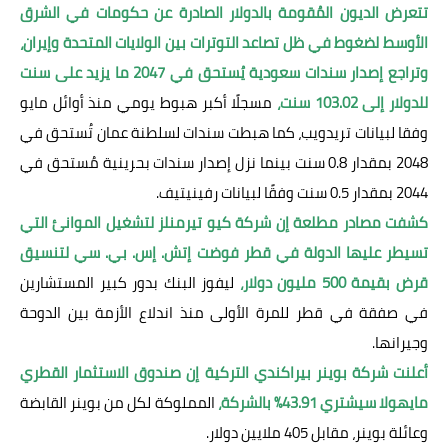
تتعرض الديون المُقومة بالدولار الصادرة عن حكومات في الشرق
الأوسط لضغوط في ظل تصاعد التوترات بين الولايات المتحدة وإيران،
وتراجع إصدار سندات سعودية يُستحق في 2047 ما يزيد على سنت
للدولار إلى 103.02 سنت،
مسجلًا أكبر هبوط يومي منذ أوائل مايو
وفقا لبيانات تريدويب، كما هبطت سندات لسلطنة عمان تُستحق في
2048 بمقدار 0.8 سنت بينما نزل إصدار سندات بحرينية مُستحق في
2044 بمقدار 0.5 سنت وفقًا لبيانات رفينيتيف.
كشفت مصادر مطلعة إن شركة كيو تيرمنلز لتشغيل الموانئ التي
تسيطر عليها الدولة في قطر فوضت إتش. إس. بي. سي لتنسيق
قرض بقيمة 500 مليون دولار،
ليفوز البنك بدور كبير المستشارين
في صفقة في قطر للمرة الأولى منذ اندلاع الأزمة بين الدوحة
وجيرانها.
أعلنت شركة بوينر بيراكندي التركية إن صندوق الاستثمار القطري
مايهولا سيشتري 43.91% بالشركة،
المملوكة لكل من بوينر القابضة
وعائلة بوينر، مقابل 405 ملايين دولار.