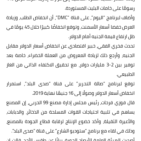
رسومًا على خامات البليت المستوردة.
وأضاف لبرنامج “اليوم”، على قناة “DMC”، أن انخفاض الطلب، وزيادة
العرض خفضا أسعار الأسمنت، وتوقع انخفاضًا كبيرًا خلال 45 يومًا في
ظل ارتفاع قيمة الجنيه أمام الدولار.
تحدث فخري الفقي، خبير اقتصادي، عن انخفاض أسعار الدولار مقابل
الجنيه، وأرجع ذلك لزيادة المعروض من العملة الخضراء، خاصة بعد
توفير بين 2-3 مليارات دولار، مع تحقيق الاكتفاء الذاتي من الغاز
الطبيعي.
توقع لبرنامج “صالة التحرير” على قناة “صدى البلد”، استمرار
انخفاض أسعار الدولار وصولًا إلى 16 جنيهًا نهاية 2019.
قال فوزي فرحات، رئيس مجلس إدارة مصنع 99 الحربي، إن المصنع
يساهم في تلبية احتياجات القوات المسلحة من الذخائر، والدبابات،
والأعيرة الثقيلة، وأكد خضوع الإنتاج لرقابة قطاع الجودة بالمصنع،
وذلك في لقاء مع برنامج “ستوديو الشارع” على قناة “صدى البلد”.
أصدرت الهيئة العامة للأرصاد الجوية، بيانًا عن طقس الأحد، قالت إن