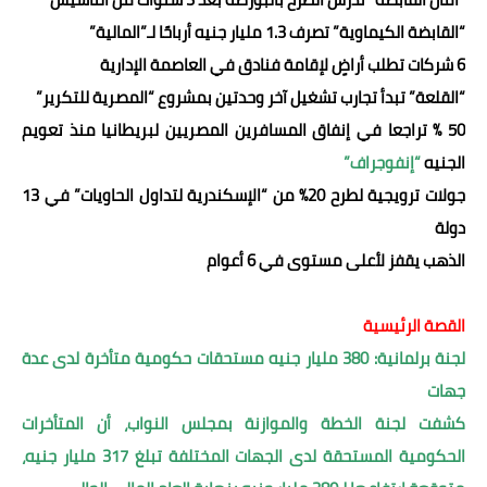
“القابضة الكيماوية” تصرف 1.3 مليار جنيه أرباحًا لـ”المالية”
6 شركات تطلب أراضٍ لإقامة فنادق في العاصمة الإدارية
“القلعة” تبدأ تجارب تشغيل آخر وحدتين بمشروع “المصرية للتكرير”
50 % تراجعا في إنفاق المسافرين المصريين لبريطانيا منذ تعويم
الجنيه
“إنفوجراف”
جولات ترويجية لطرح 20% من “الإسكندرية لتداول الحاويات” في 13
دولة
الذهب يقفز لأعلى مستوى في 6 أعوام
القصة الرئيسية
لجنة برلمانية: 380 مليار جنيه مستحقات حكومية متأخرة لدى عدة
جهات
كشفت لجنة الخطة والموازنة بمجلس النواب، أن المتأخرات
الحكومية المستحقة لدى الجهات المختلفة تبلغ 317 مليار جنيه،