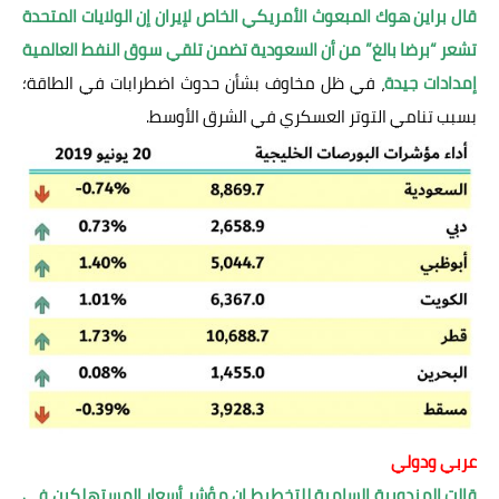
قال براين هوك المبعوث الأمريكي الخاص لإيران إن الولايات المتحدة
تشعر “برضا بالغ” من أن السعودية تضمن تلقي سوق النفط العالمية
إمدادات جيدة
، في ظل مخاوف بشأن حدوث اضطرابات في الطاقة؛
بسبب تنامي التوتر العسكري في الشرق الأوسط.
عربي ودولي
قالت المندوبية السامية للتخطيط إن مؤشر أسعار المستهلكين في