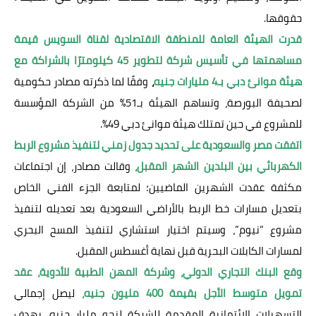
حقوقها.
قدرت الهيئة العامة للمنطقة الاقتصادية لقناة السويس قيمة
مساهمتها في تأسيس شركة لتطوير 45 كيلومترًا بالشراكة مع
هيئة موانئ دبي بـ4 مليارات جنيه
،
وفقًا لما ذكرته مصادر حكومية
لصحيفة البورصة، وتساهم الهيئة بـ51% من الشركة المؤسسة
للمشروع في حين تمتلك هيئة موانئ دبي 49%.
اتفقت مصر والسعودية على تحديد جدول زمني لتنفيذ مشروع الربط
الكهربائي بين البلدين الشهر المقبل،
وقالت مصادر، إن اجتماعات
مكثفة عقدت الشهرين الماضيين؛ لمتابعة الجزء الفني الخاص
بتعديل مسارات خط الربط بالأراضي السعودية بعد تعديله لتنفيذ
مشروع “نيوم”، وسيتم اختيار استشاري لتنفيذ المسح البحري
لمسارات الكابلات البحرية قبل نهاية أغسطس المقبل.
وقع البنك التجاري الدولي، وشركة المهن الطبية للأدوية، عقد
تمويل متوسط الأجل بقيمة 400 مليون جنيه،
ليصل إجمالي
التسهيلات الائتمانية المقدمة للشركة لنحو مليار جنيه، بهدف