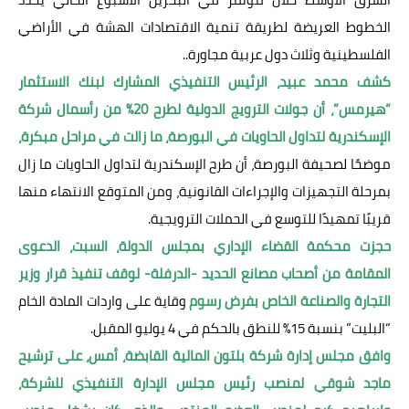
الخطوط العريضة لطريقة تنمية الاقتصادات الهشة في الأراضي
الفلسطينية وثلاث دول عربية مجاورة..
كشف محمد عبيد، الرئيس التنفيذي المشارك لبنك الاستثمار
“هيرمس”، أن جولات الترويج الدولية لطرح 20% من رأسمال شركة
الإسكندرية لتداول الحاويات في البورصة، ما زالت في مراحل مبكرة،
موضحًا لصحيفة البورصة، أن طرح الإسكندرية لتداول الحاويات ما زال
بمرحلة التجهيزات والإجراءات القانونية، ومن المتوقع الانتهاء منها
قريبًا تمهيدًا للتوسع في الحملات الترويجية.
حجزت محكمة القضاء الإداري بمجلس الدولة، السبت، الدعوى
المقامة من أصحاب مصانع الحديد -الدرفلة- لوقف تنفيذ قرار وزير
التجارة والصناعة الخاص بفرض رسوم
وقاية على واردات المادة الخام
“البليت” بنسبة 15% للنطق بالحكم في 4 يوليو المقبل.
وافق مجلس إدارة شركة بلتون المالية القابضة، أمس، على ترشيح
ماجد شوقي لمنصب رئيس مجلس الإدارة التنفيذي للشركة،