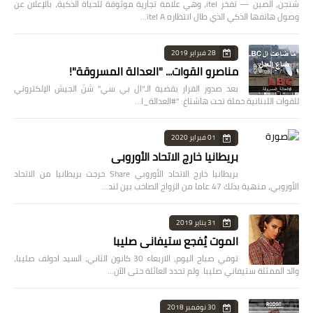
شنجن، الصين — تفخر itel، وهي علامة تجارية موثوقة للحياة الذكية، بالإعلان عن
وصول هاتفها الذكي الذي طال انتظاره itel A…
28 فبراير 2019
مناصرو القوات... "العدالة المسروقة"!
بعد صدور القرار بقضية الـ"ال بي سي" شنّ الجيش الإلكتروني
للقوات اللبنانية حملة تحت هاشتاغ: "#العدالة_ا…
01 فبراير 2020
بريطانيا خارج الاتحاد الأوروبي
بريطانيا خارج الاتحاد الأوروبي Share خرجت بريطانيا من الاتحاد
الأوروبي، منهية بذلك 47 عاما من الزواج الصاخب بين لند…
31 يناير 2019
الموت يُفجع ستيفاني صليبا
توفي صباح اليوم، الاربعاء 30 كانون الثاني، السيد ادولف صليبا،
والد الممثلة ستيفاني صليبا. ولم تحدد العائلة حتى الآن…
30 نوفمبر 2018