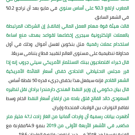
المغرب ارتفع 0.3% على أساس سنوي
في مايو بعد أن تراجع 0.2%
في الشهر السابق.
قالت هيئة قوة مهام العمل المالي (فاتف)، إن الشركات المرتبطة
بالعملات الإلكترونية سيجرى إخضاعها لقواعد بهدف منع اساءة
استخدام عملات رقمية
مثل بتكوين لغسل أموال، وذلك في أول
محاولة تنظيمية على مستوى العالم لتقييد قطاع يتنامى سريعًا.
قال خبراء اقتصاديون ببنك الاستثمار الأمريكي سيتي جروب إنه إذا
قرر مجلس الاحتياطي الاتحادي خفض أسعار الفائدة الأمريكية
الشهر القادم،
فإنه سيفعل هذا بخفض جريء قدره 50 نقطة أساس.
قال بيان حكومي إن وزير النفط الهندي دارمندرا برادان نقل لنظيره
السعودي خالد الفالح قلق بلاده من ارتفاع أسعار النفط
الخام وسط
تفاقم التوترات بين الولايات المتحدة وإيران.
أظهرت بيانات رسمية أن واردات ألمانيا من الغاز زادت لـ47 مليار متر
مكعب، في الأشهر الأربعة الأولى من 2019
بنمو 4.9%مقارنة مع
الفترة نفسها من 2018 في حين ارتفعت فاتورة الواردات 8.6%.