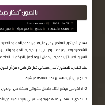
بالصور: أفكار ديك
05 مايو 2019
Amr Hassanein
الصفحة الرئيسية
ديكور
عالم المرأة
عيون الحد
تهتم الأم بأدق التفاصيل في ما يتعلق بقدوم المولود الجديد،
الشخصية وحتى غرفة النوم التي سينام فيها المولود والتي يج
السياق اخترنا أن نقدم في مقال اليوم أجمل الديكورات الخاصة
عند اختيارك للديكور تأكدي سيدتي قبل كل شيء من أن تكون آمنة
1- تجنبي تثبيت السرير تحت النافذة مباشرة.
2- لا تقومي بوضع الأثاث بشكل عشوائي يعيقك من الوصول للمولود بسهولة عند بكائه.
3- تفادي استعمال إضاءة قوية واستعيني بالإضاءة باللون الأصفر لأنه مريح للعيون.