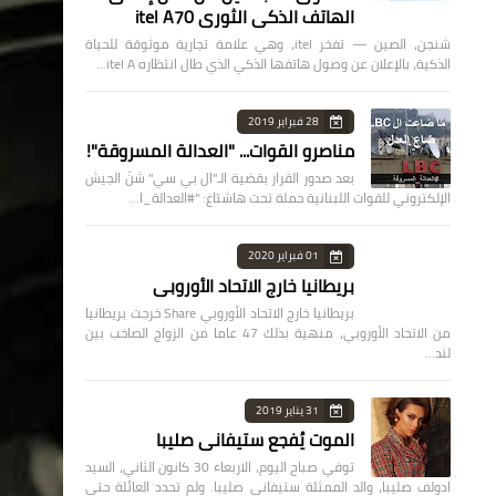
الهاتف الذكي الثوري itel A70
شنجن، الصين — تفخر itel، وهي علامة تجارية موثوقة للحياة
الذكية، بالإعلان عن وصول هاتفها الذكي الذي طال انتظاره itel A…
28 فبراير 2019
مناصرو القوات... "العدالة المسروقة"!
بعد صدور القرار بقضية الـ"ال بي سي" شنّ الجيش
الإلكتروني للقوات اللبنانية حملة تحت هاشتاغ: "#العدالة_ا…
01 فبراير 2020
بريطانيا خارج الاتحاد الأوروبي
بريطانيا خارج الاتحاد الأوروبي Share خرجت بريطانيا
من الاتحاد الأوروبي، منهية بذلك 47 عاما من الزواج الصاخب بين
لند…
31 يناير 2019
الموت يُفجع ستيفاني صليبا
توفي صباح اليوم، الاربعاء 30 كانون الثاني، السيد
ادولف صليبا، والد الممثلة ستيفاني صليبا. ولم تحدد العائلة حتى