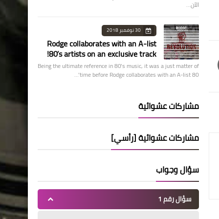
الآن…
30 نوفمبر 2018
Rodge collaborates with an A-list
80’s artists on an exclusive track!
Being the ultimate reference in 80’s music, it was a just matter of
time before Rodge collaborates with an A-list 80’…
مشاركات عشوائية
مشاركات عشوائية [رأسي]
سؤال وجواب
سؤال رقم 1