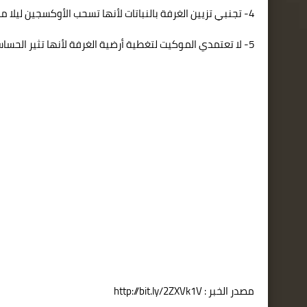
4- تجنبي تزيين الغرفة بالنباتات لأنها تسحب الأوكسجين ليلا من الغرفة.
5- لا تعتمدي الموكيت لتغطية أرضية الغرفة لأنها تثير الحساسية لدى الرضيع بسهولة.
مصدر الخبر : http://bit.ly/2ZXVk1V