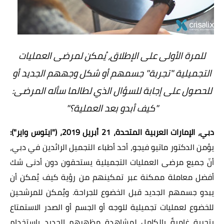
للمرة الأولى على الإطلاق، يُمكن لمرضى العمليات
التجميلية "تجربة" جسمهم أو شكل وجههم الجديد أو
للحصول على إجابة للسؤال الذي لطالما سأله المرضى:
"كيف أبدو بعد العملية؟"
دبي، الإمارات العربية المتحدة،
21
أبريل 2019، (
"ايتوس واير"
):
يؤمن الدكتور ماتيو فيجو، أحد أطباء التجميل الرائدين في دبي،
أنّ جميع مرضى العمليات التجميلية يستحقون دون أدنى شك
أفضل معاملة ممكنة عبر تمكينهم من رؤية كيف يُمكن أن
يبدو جسمهم الجديد قبل الخضوع للجراحة. ويُمكن للمرشحين
للخضوع لعمليات تجميلية للوجه أو الجسم أو الصدر الاستمتاع
بتجربة غامرةً بالكامل لمشاهدة مظهرهم الجديد باستخدام