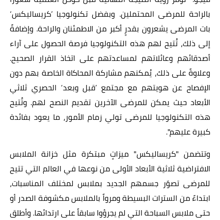
بالراحة للمرضى المحتملين. وبفضل تكنولوجيا ’كريساليكس‘
بات المرضى يشعرون بقدرٍ أكبر من الاطمئنان والراحة. وإضافةً
إلى ذلك، تُتيح لهم هذه التكنولوجيا فرصة الحصول على آراء
أصدقائهم وعائلاتهم لمساعدتهم على اتخاذ القرار الصحيح.
وعلاوةً على ذلك، يُمكنهم مشاركة المحاكاة الخاصة بهم دون
الإفصاح عن هويتهم مع مجتمع ’قبل وبعد‘ الحصري ثلاثي
الأبعاد حيث يمكن للمرضى الآخرين تقديم النصح لهم. وتُتيح
هذه التكنولوجيا للمرضى تولي زمام الأمور، ما يعود بفائدة
كبيرة عليهم".
وتتضمن "كريساليكس" ميزاتٍ مبتكرة مثل خزانة الملابس
الافتراضية ثلاثية الأبعاد الأولى من نوعها في العالم التي تتيح
للمرضى تصوّر جسمهم الجديد بملابس لمختلف المناسبات،
ابتداءً من السترات البسيطة ومرواً بالملابس مكشوفة الصدر أو
حتى ملابس السباحة التي لم يجرؤوا سابقاً على ارتدائها. وأطلق