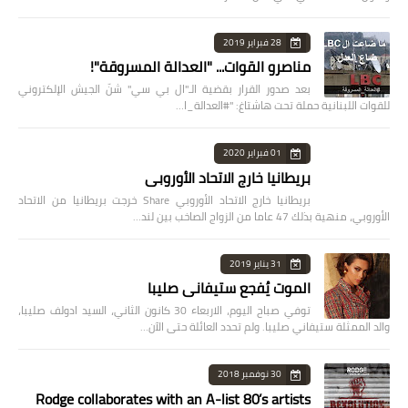
28 فبراير 2019
مناصرو القوات... "العدالة المسروقة"!
بعد صدور القرار بقضية الـ"ال بي سي" شنّ الجيش الإلكتروني
للقوات اللبنانية حملة تحت هاشتاغ: "#العدالة_ا…
01 فبراير 2020
بريطانيا خارج الاتحاد الأوروبي
بريطانيا خارج الاتحاد الأوروبي Share خرجت بريطانيا من الاتحاد
الأوروبي، منهية بذلك 47 عاما من الزواج الصاخب بين لند…
31 يناير 2019
الموت يُفجع ستيفاني صليبا
توفي صباح اليوم، الاربعاء 30 كانون الثاني، السيد ادولف صليبا،
والد الممثلة ستيفاني صليبا. ولم تحدد العائلة حتى الآن…
30 نوفمبر 2018
Rodge collaborates with an A-list 80’s artists