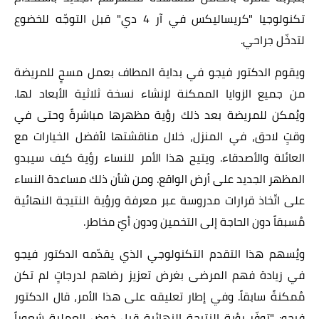
تكنولوجيا "كريساليكس في آر 4 دي" قبل التوجّه للخضوع
لتدخّل جراحي.
ويقوم الدكتور فيجو في بداية المطاف بعمل مسحٍ للمريضة
من جميع الزوايا الممكنة لإنشاء نسخة ثلاثية الأبعاد لها.
ويُمكن للمريضة بعد ذلك رؤية مظهرها مباشرةً وحتى في
وقتٍ لاحق، في المنزل، خلال مناقشتها لأفضل الخيارات مع
العائلة والأصدقاء. ويتيح هذا الأمر للنساء رؤية كيف سيبدو
المظهر الجديد على أرض الواقع. ومن شأن ذلك مساعدة النساء
على اتّخاذ قرارات مدروسة عبر معرفة ورؤية النتيجة النهائية
مُسبقاً دون الحاجة إلى التخمين ودون أيّ مخاطر.
ويُسهم هذا التقدم التكنولوجي الذي يقدّمه الدكتور فيجو
في زيادة فهم المرضى بغرض تعزيز رضاهم لدرجاتٍ لم تكن
مُمكنةً سابقاً. وفي إطار تعليقه على هذا الأمر، قال الدكتور
فيجو: "توفّر رؤية النتيجة النهائية قبل خوض العملية شعوراً