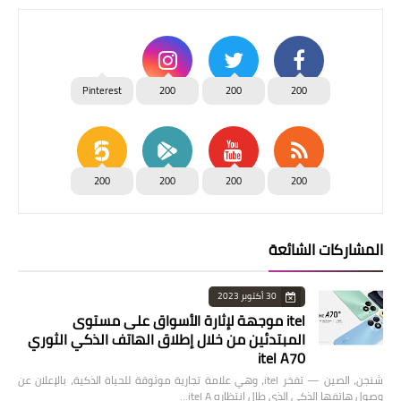
Pinterest
200
200
200
200
200
200
200
المشاركات الشائعة
30 أكتوبر 2023
itel موجهة لإثارة الأسواق على مستوى
المبتدئين من خلال إطلاق الهاتف الذكي الثوري
itel A70
شنجن، الصين — تفخر itel، وهي علامة تجارية موثوقة للحياة الذكية، بالإعلان عن
وصول هاتفها الذكي الذي طال انتظاره itel A…