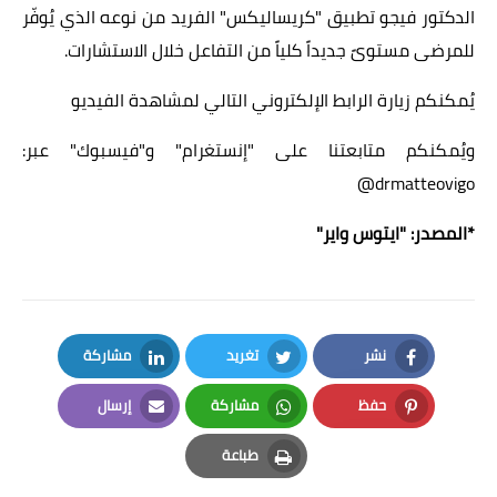
الدكتور فيجو تطبيق "كريساليكس" الفريد من نوعه الذي يُوفّر
للمرضى مستوىً جديداً كلياً من التفاعل خلال الاستشارات.
يُمكنكم زيارة الرابط الإلكتروني التالي لمشاهدة الفيديو
ويُمكنكم متابعتنا على "إنستغرام" و"فيسبوك" عبر:
@drmatteovigo
*المصدر: "
ايتوس واير
"
نشر
تغريد
مشاركة
LinkedIn
Twitter
Facebook
حفظ
مشاركة
إرسال
Email
Whatsapp
Pinterest
طباعة
Print