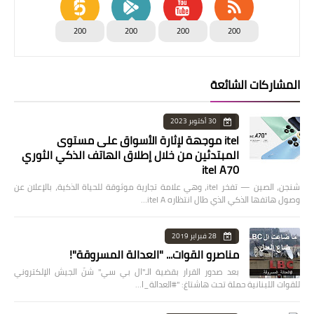
200
200
200
200
المشاركات الشائعة
30 أكتوبر 2023
itel موجهة لإثارة الأسواق على مستوى
المبتدئين من خلال إطلاق الهاتف الذكي الثوري
itel A70
شنجن، الصين — تفخر itel، وهي علامة تجارية موثوقة للحياة الذكية، بالإعلان عن
وصول هاتفها الذكي الذي طال انتظاره itel A…
28 فبراير 2019
مناصرو القوات... "العدالة المسروقة"!
بعد صدور القرار بقضية الـ"ال بي سي" شنّ الجيش الإلكتروني
للقوات اللبنانية حملة تحت هاشتاغ: "#العدالة_ا…