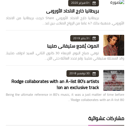
01 فبراير 2020
بريطانيا خارج الاتحاد الأوروبي
بريطانيا خارج الاتحاد الأوروبي Share خرجت بريطانيا من الاتحاد
الأوروبي، منهية بذلك 47 عاما من الزواج الصاخب بين لند…
31 يناير 2019
الموت يُفجع ستيفاني صليبا
توفي صباح اليوم، الاربعاء 30 كانون الثاني، السيد ادولف صليبا،
والد الممثلة ستيفاني صليبا. ولم تحدد العائلة حتى الآن…
30 نوفمبر 2018
Rodge collaborates with an A-list 80’s artists
on an exclusive track!
Being the ultimate reference in 80’s music, it was a just matter of time before
Rodge collaborates with an A-list 80’…
مشاركات عشوائية