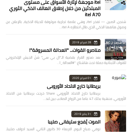
itel موجهة لإثارة الأسواق على مستوى
المبتدئين من خلال إطلاق الهاتف الذكي الثوري
itel A70
شنجن، الصين — تفخر itel، وهي علامة تجارية موثوقة للحياة الذكية، بالإعلان عن
وصول هاتفها الذكي الذي طال انتظاره itel A…
28 فبراير 2019
مناصرو القوات... "العدالة المسروقة"!
بعد صدور القرار بقضية الـ"ال بي سي" شنّ الجيش الإلكتروني
للقوات اللبنانية حملة تحت هاشتاغ: "#العدالة_ا…
01 فبراير 2020
بريطانيا خارج الاتحاد الأوروبي
بريطانيا خارج الاتحاد الأوروبي Share خرجت بريطانيا من الاتحاد
الأوروبي، منهية بذلك 47 عاما من الزواج الصاخب بين لند…
31 يناير 2019
الموت يُفجع ستيفاني صليبا
توفي صباح اليوم، الاربعاء 30 كانون الثاني، السيد ادولف صليبا،