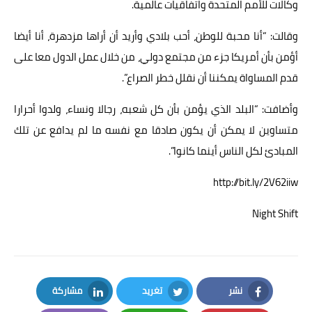
وكالات للأمم المتحدة واتفاقيات عالمية.
وقالت: “أنا محبة للوطن، أحب بلادي وأريد أن أراها مزدهرة، أنا أيضا
أؤمن بأن أمريكا جزء من مجتمع دولي، من خلال عمل الدول معا على
قدم المساواة يمكننا أن نقلل خطر الصراع”.
وأضافت: “البلد الذي يؤمن بأن كل شعبه، رجالا ونساء، ولدوا أحرارا
متساوين لا يمكن أن يكون صادقا مع نفسه ما لم يدافع عن تلك
المبادئ لكل الناس أينما كانوا”.
http://bit.ly/2V62iiw
Night Shift
نشر
تغريد
مشاركة
LinkedIn
Twitter
Facebook