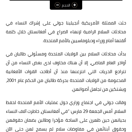
الحجم
عالم المرأة
فن وثقافة
حثت الممثلة الأمريكية أنجيلينا جولي على إشراك النساء في
محادثات السلام الرامية لإنهاء الصراع في أفغانستان خلال كلمة
أخبار مصر
ألقتها أمام وزراء ودبلوماسيين بالأمم المتحدة.
أخبار عربية
بدأت محادثات السلام بين الولايات المتحدة ومسئولي طالبان في
أخبار النجوم
أواخر العام الماضي، إلا أن هناك مخاوف لدى بعض النساء من أن
أخبار العالم
تتراجع الحريات التي انتزعنها منذ أن أطاحت القوات الأفغانية
المدعومة من الولايات المتحدة بحركة طالبان من الحكم عام 2001،
ويشتكين من تجاهل أصواتهن.
وقالت جولي في اجتماع وزاري حول عمليات الأمم المتحدة لحفظ
السلام، أمس الجمعة 29 مارس: “في أفغانستان، خاطرت آلاف النساء
بحياتهن حين ظهرن على الساحة مؤخرا وطالبن بضمان حقوقهن
وحقوق أبنائهن في مفاوضات سلام لم يسمح لهن حتى الآن