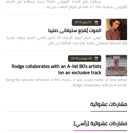
بريطانيا خارج الاتحاد الأوروبي Share خرجت بريطانيا من الاتحاد
الأوروبي، منهية بذلك 47 عاما من الزواج الصاخب بين لند…
31 يناير 2019
الموت يُفجع ستيفاني صليبا
توفي صباح اليوم، الاربعاء 30 كانون الثاني، السيد ادولف صليبا،
والد الممثلة ستيفاني صليبا. ولم تحدد العائلة حتى الآن…
30 نوفمبر 2018
Rodge collaborates with an A-list 80’s artists
on an exclusive track!
Being the ultimate reference in 80’s music, it was a just matter of time before
Rodge collaborates with an A-list 80’…
مشاركات عشوائية
مشاركات عشوائية [رأسي]