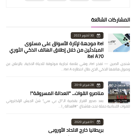
المشاركات الشائعة
30 أكتوبر 2023
itel موجهة لإثارة الأسواق على مستوى
المبتدئين من خلال إطلاق الهاتف الذكي الثوري
itel A70
شنجن، الصين — تفخر itel، وهي علامة تجارية موثوقة للحياة الذكية، بالإعلان عن
وصول هاتفها الذكي الذي طال انتظاره itel A…
28 فبراير 2019
مناصرو القوات... "العدالة المسروقة"!
بعد صدور القرار بقضية الـ"ال بي سي" شنّ الجيش الإلكتروني
للقوات اللبنانية حملة تحت هاشتاغ: "#العدالة_ا…
01 فبراير 2020
بريطانيا خارج الاتحاد الأوروبي