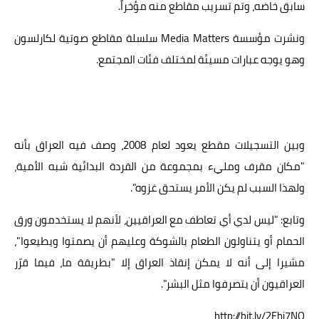
سابق خاضه، وتم تسريب مقاطع منه مؤخراً.
ونشرت مؤسسة Media Matters سلسلة مقاطع صوتية لكارلسون
وهو يوجه عبارات مسيئة لمختلف فئات المجتمع.
وبين التسجيلات مقطع يعود لعام 2008، وصف فيه العراق بأنه
"مكان مقرف ومليء بمجموعة من القردة البدائية شبه الأمية،
ولهذا السبب لم يكن الأمر يستحق غزوه".
وتابع: "ليس لدي أي تعاطف مع العراقيين، لأنهم لا يستخدمون ورق
الحمام أو يتناولون الطعام بالشوكة وعليهم أن يصمتوا ويطيعوا"،
مشيرا إلى أنه لا يمكن إنقاذ العراق إلا "بطريقة ما، فيما قرّر
العراقيون أن يتصرفوا مثل البشر".
http://bit.ly/2Fhi7NO