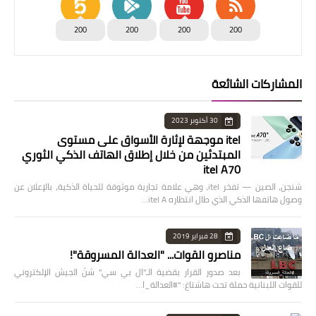
200
200
200
200
المشاركات الشائعة
30 أكتوبر 2023
itel موجهة لإثارة الأسواق على مستوى
المبتدئين من خلال إطلاق الهاتف الذكي الثوري
itel A70
شنجن، الصين — تفخر itel، وهي علامة تجارية موثوقة للحياة الذكية، بالإعلان عن
وصول هاتفها الذكي الذي طال انتظاره itel A…
28 فبراير 2019
مناصرو القوات... "العدالة المسروقة"!
بعد صدور القرار بقضية الـ"ال بي سي" شنّ الجيش الإلكتروني
للقوات اللبنانية حملة تحت هاشتاغ: "#العدالة_ا…