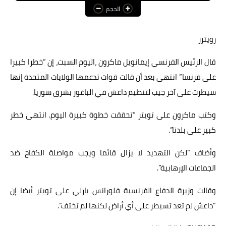
الحجم
عالم المرأة
فن وثقافة
رويترز
أخبار مصر
قال الرئيس الفرنسي إيمانويل ماكرون ،اليوم السبت، إن “خطرا كبيرا
على فرنسا” انتهى بعد أن قالت قوات تدعمها الولايات المتحدة إنها
أخبار عربية
سيطرت على آخر جيب لتنظيم داعش في الباغوز بشرق سوريا.
أخبار النجوم
وكتب ماكرون على تويتر “تحققت خطوة كبيرة اليوم. انتهى خطر
أخبار العالم
كبير على بلدنا”.
وأضاف “لكن التهديد لا يزال قائما ويجب مواصلة الكفاح ضد
الجماعات الإرهابية”.
وقالت وزيرة الدفاع الفرنسية فلورانس بارلي على تويتر أيضا إن
“داعش لم تعد تسيطر على أي أراض لكنها لم تختف”.