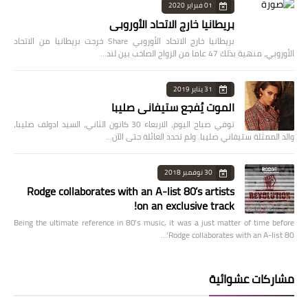
01 فبراير 2020
بريطانيا خارج الاتحاد الأوروبي
بريطانيا خارج الاتحاد الأوروبي Share خرجت بريطانيا من الاتحاد
الأوروبي، منهية بذلك 47 عاما من الزواج الصاخب بين لند…
31 يناير 2019
الموت يُفجع ستيفاني صليبا
توفي صباح اليوم، الاربعاء 30 كانون الثاني، السيد ادولف صليبا،
والد الممثلة ستيفاني صليبا. ولم تحدد العائلة حتى الآن…
30 نوفمبر 2018
Rodge collaborates with an A-list 80’s artists
on an exclusive track!
Being the ultimate reference in 80’s music, it was a just matter of time before
Rodge collaborates with an A-list 80’…
مشاركات عشوائية