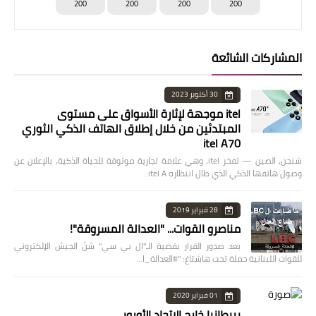
200
200
200
200
المشاركات الشائعة
30 أكتوبر 2023
itel موجهة لإثارة الأسواق على مستوى
المبتدئين من خلال إطلاق الهاتف الذكي الثوري
itel A70
شنجن، الصين — تفخر itel، وهي علامة تجارية موثوقة للحياة الذكية، بالإعلان عن
وصول هاتفها الذكي الذي طال انتظاره itel A…
28 فبراير 2019
مناصرو القوات... "العدالة المسروقة"!
بعد صدور القرار بقضية الـ"ال بي سي" شنّ الجيش الإلكتروني
للقوات اللبنانية حملة تحت هاشتاغ: "#العدالة_ا…
01 فبراير 2020
بريطانيا خارج الاتحاد الأوروبي