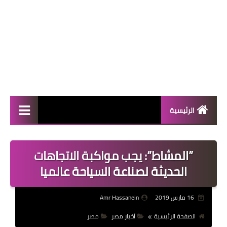
الرئيسية
المال والأعمال
​”المشاط”: يجب مواكبة الاتجاهات
منوعات
الحديثة لصناعة السياحة عالميا
فعاليات
16 مارس 2019
Amr Hassanein
صحة
الصفحة الرئيسية
أخبار مصر
مصر
تكنولوجيا