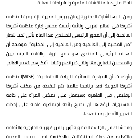
ناجحًا مليء بالمناقشات المثمرة والشراكات الفعالة.
ومن جانبها أشارت الدكتورة إيمان بيبرس المديرة الإقليمية لمنظمة
أشوكا في العالم العربي، ونائبة رئيسة مجلس إدارة منظمة أشوكا
العالمية إلى أن المحور الرئيسي للمنتدى هذا العام يأتي تحت شعار
“من المحلية إلى العالمية ومن العالمية إلى المحلية”، موضحة أن
الهدف الرئيسي للمنتدى هو دمج الرواد والقادة الاجتماعيين
والمبدعين للتعاون معًا ونقل خبراتهم وتبادل أفكارهم لتغيير العالم.
وأوضحت أن المبادرة النسائية للريادة الاجتماعية” (WISE)لمنظمة
أشوكا الدولية تعد برنامجا عالميا يتم تنفيذه من مكتب أشوكا
الإقليمي في القاهرة وسيعمل على تمكين المرأة على كافة
المستويات ليؤهلها أن تصبح رائدة اجتماعية قادرة على إحداث
التغيير الأفضل بمجتمعها.
وقد شارك في الجلسة الدكتورة أوريليا فريك وزيرة الخارجية والثقافة
والتعليم من دولة ليختنشتاين، والدكتورة إيمان بيبرس المديرة