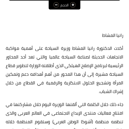
الحجم
عالم المرأة
فن وثقافة
أخبار مصر
رانيا المشاط
أخبار عربية
أكدت الدكتورة رانيا المشاط وزيرة السياحة على أهمية مواكبة
الاتجاهات الحديثة لصناعة السياحة عالميا والتي تعد أحد المحاور
أخبار النجوم
الرئيسية لبرنامج الإصلاح الهيلكى الذى أطلقته الوزارة لتطوير قطاع
أخبار العالم
السياحة مشيرة إلى أن هذا المحور من أهم أهدافه دعم وتمكين
المرأة وتشجيع الحلول الابتكارية والرقمية في القطاع من خلال
إشراك الشباب.
جاء ذلك خلال الكلمة التي ألقتها الوزيرة اليوم خلال مشاركتها في
افتتاح فعاليات منتدى الإبداع الاجتماعى في العالم العربى والذى
تنظمه منظمة (أشوكا الوطن العربى) وستقوم المنظمة خلاله