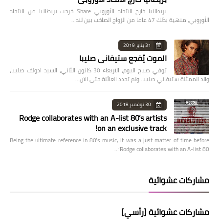
بريطانيا خارج الاتحاد الأوروبي Share خرجت بريطانيا من الاتحاد
الأوروبي، منهية بذلك 47 عاما من الزواج الصاخب بين لند…
31 يناير 2019
الموت يُفجع ستيفاني صليبا
توفي صباح اليوم، الاربعاء 30 كانون الثاني، السيد ادولف صليبا،
والد الممثلة ستيفاني صليبا. ولم تحدد العائلة حتى الآن…
30 نوفمبر 2018
Rodge collaborates with an A-list 80’s artists
on an exclusive track!
Being the ultimate reference in 80’s music, it was a just matter of time before
Rodge collaborates with an A-list 80’…
مشاركات عشوائية
مشاركات عشوائية [رأسي]