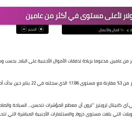
لدولار لأعلى مستوى في أكثر من عامين
الحجم
ة
المال والأعمال
من عامين، مدعوما بزيادة تدفقات الأموال الأجنبية على البلاد، بحسب وك
وجرى تداول العملة بسعر 17.34 جنيه للدولار أمس، لتزيد أكثر من 3% مقارنة مع مستوى 17.86 الذي سجلته في 22
.آي كابيتال لرويترز “ترون أن معظم المؤشرات تتحسن… السياحة والصاد
حويلات التي بلغت مستوى ذروة، والاستثمارات الأجنبية المباشرة التي تت