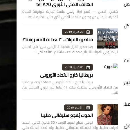
ضمن
الهاتف الذكي الثوري itel A70
شنجن، الصين — تفخر itel، وهي علامة تجارية موثوقة للحياة
الذكية، بالإعلان عن وصول هاتفها الذكي الذي طال انتظاره itel A…
شكل
28 فبراير 2019
مناصرو القوات... "العدالة المسروقة"!
بعد صدور القرار بقضية الـ"ال بي سي" شنّ الجيش
الإلكتروني للقوات اللبنانية حملة تحت هاشتاغ: "#العدالة_ا…
قيمة
01 فبراير 2020
بريطانيا خارج الاتحاد الأوروبي
لين
بريطانيا خارج الاتحاد الأوروبي Share خرجت بريطانيا
من الاتحاد الأوروبي، منهية بذلك 47 عاما من الزواج الصاخب بين
لند…
يا،
31 يناير 2019
الموت يُفجع ستيفاني صليبا
توفي صباح اليوم، الاربعاء 30 كانون الثاني، السيد
بلد الذي أنفق
ادولف صليبا، والد الممثلة ستيفاني صليبا. ولم تحدد العائلة حتى