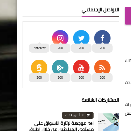
التواصل الإجتماعي
Pinterest
200
200
200
الة
200
200
200
200
 يناير حين بدأت أحدث
المشاركات الشائعة
رات
حسن
30 أكتوبر 2023
itel موجهة لإثارة الأسواق على
مستوى المبتدئين من خلال إطلاق