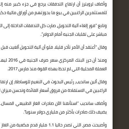
وأضاف لرويترز أن ارتفاع التدفقات يرجع في جزء كبير منه 
للمستثمرين الراغبين في بيع ما بحوزتهم من أوراق مالية حكومي
وتابع “فور إلغاء آلية التحويل، صارت كل التدفقات الداخلة إ
مباشر على تقلبات الجنيه أمام الدولار”.
وقال “أعتقد أن الأمر تأخر قليلا. فلو أن آلية التحويل ألغيت قبل
ومنذ أن
العملة المحلية التي لم تحظ بهذه القوة منذ مارس 2017.
وقال ألين سانديب، رئيس البحوث في النعيم للوساطة، إن ارتفاع
الراغبين في الاستفادة من فروق أسعار الفائدة وتحسن ميزان 
وأضاف سانديب “استأنفنا الآن صادرات الغاز الطبيعي المسال
يضيف ذلك صادرات بأكثر من ملياري دولار سنويا”.