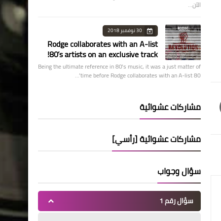
الآن…
30 نوفمبر 2018
Rodge collaborates with an A-list
80’s artists on an exclusive track!
Being the ultimate reference in 80’s music, it was a just matter of
time before Rodge collaborates with an A-list 80’…
مشاركات عشوائية
مشاركات عشوائية [رأسي]
سؤال وجواب
سؤال رقم 1