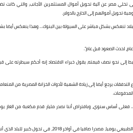
إلى تخلي مصر عن آلية تحويل أموال المستثمرين الأجانب، والتي كانت ت
ة تحويل أموالهم إلى الخارج بالدولار.
لى البلاد تنعكس بشكل مباشر على السيولة بين البنوك… وهذا ينعكس أيضا ب
 عام، لحدث الصعود قبل عام”.
 حرر البنك المركزي سعر صرف الجنيه في 2016 ليهبط إلى نحو نصف قيمته، يقول خبراء الاقتصاد إنه أحكم سيطرته على 
 التدفقات يرجع أيضا إلى زيادة الشهية لأدوات الخزانة المصرية من المتعام
المدفوعات.
… فعلى أساس سنوي، وبافتراض أننا نصدر مليار قدم مكعبة من الغاز يوم
وأصبحت مصر، التي تصدر حاليا 1.1 مليار قدم مكعبة من الغاز الطبيعي يوميا، مصدرا صافيا في أواخر 2018، في تحول كبير لل