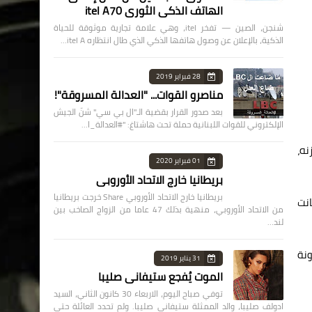
الهاتف الذكي الثوري itel A70
شنجن، الصين — تفخر itel، وهي علامة تجارية موثوقة للحياة
الذكية، بالإعلان عن وصول هاتفها الذكي الذي طال انتظاره itel A…
28 فبراير 2019
مناصرو القوات... "العدالة المسروقة"!
بعد صدور القرار بقضية الـ"ال بي سي" شنّ الجيش
الإلكتروني للقوات اللبنانية حملة تحت هاشتاغ: "#العدالة_ا…
نه،
01 فبراير 2020
بريطانيا خارج الاتحاد الأوروبي
بريطانيا خارج الاتحاد الأوروبي Share خرجت بريطانيا
انت
من الاتحاد الأوروبي، منهية بذلك 47 عاما من الزواج الصاخب بين
لند…
ونة
31 يناير 2019
الموت يُفجع ستيفاني صليبا
توفي صباح اليوم، الاربعاء 30 كانون الثاني، السيد
ادولف صليبا، والد الممثلة ستيفاني صليبا. ولم تحدد العائلة حتى