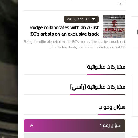
الآن…
30 نوفمبر 2018
Rodge collaborates with an A-list
80’s artists on an exclusive track!
Being the ultimate reference in 80’s music, it was a just matter of
time before Rodge collaborates with an A-list 80’…
مشاركات عشوائية
مشاركات عشوائية [رأسي]
سؤال وجواب
سؤال رقم 1