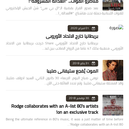
مناصرو القوات... "العدالة المسروقة"!
بعد صدور القرار بقضية الـ"ال بي سي" شنّ الجيش الإلكتروني
للقوات اللبنانية حملة تحت هاشتاغ: "#العدالة_ا…
01 فبراير 2020
بريطانيا خارج الاتحاد الأوروبي
بريطانيا خارج الاتحاد الأوروبي Share خرجت بريطانيا من الاتحاد
الأوروبي، منهية بذلك 47 عاما من الزواج الصاخب بين لند…
31 يناير 2019
الموت يُفجع ستيفاني صليبا
توفي صباح اليوم، الاربعاء 30 كانون الثاني، السيد ادولف صليبا،
والد الممثلة ستيفاني صليبا. ولم تحدد العائلة حتى الآن…
30 نوفمبر 2018
Rodge collaborates with an A-list 80’s artists
on an exclusive track!
Being the ultimate reference in 80’s music, it was a just matter of time before
Rodge collaborates with an A-list 80’…