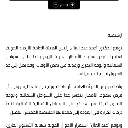
الحجم
عالم المرأة
فن وثقافة
أخبار مصر
ارشيفية
أخبار عربية
توقع الدكتور أحمد عبد العال، رئيس الهيئة العامة للأرصاد الجوية،
استمرار فرص سقوط الأمطار الغزيرة اليوم وغدًا على السواحل
أخبار النجوم
الشمالية والوجه البحرى ورعدية فى بعض الأوقات، وقد تصل إلى حد
أخبار العالم
السيول فى جنوب سيناء.
وأضاف رئيس الهيئة العامة للأرصاد الجوية، فى لقاء تليفزيونى، أن
فرص سقوط الأمطار تنحسر غدا على السواحل الشمالية والوجه
البحرى، ثم تنحسر بعد غدٍ على السواحل الشمالية الشرقية، لتبدأ
درجات الحرارة فى العودة إلى معدلاتها الطبيعية الخميس المقبل.
وتوقع “عبد العال” استقرار الأحوال الجوية بنهاية الأسبوع الجارى،