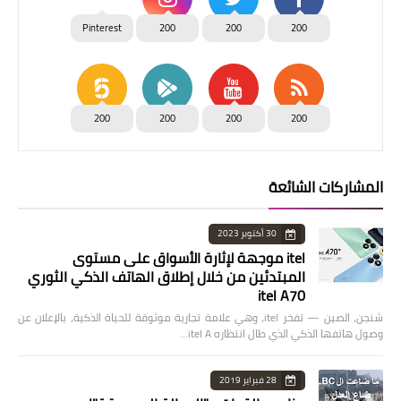
Pinterest
200
200
200
200
200
200
200
المشاركات الشائعة
30 أكتوبر 2023
itel موجهة لإثارة الأسواق على مستوى
المبتدئين من خلال إطلاق الهاتف الذكي الثوري
itel A70
شنجن، الصين — تفخر itel، وهي علامة تجارية موثوقة للحياة الذكية، بالإعلان عن
وصول هاتفها الذكي الذي طال انتظاره itel A…
28 فبراير 2019