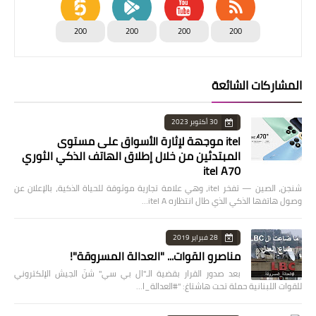
200
200
200
200
المشاركات الشائعة
30 أكتوبر 2023
itel موجهة لإثارة الأسواق على مستوى
المبتدئين من خلال إطلاق الهاتف الذكي الثوري
itel A70
شنجن، الصين — تفخر itel، وهي علامة تجارية موثوقة للحياة الذكية، بالإعلان عن
وصول هاتفها الذكي الذي طال انتظاره itel A…
28 فبراير 2019
مناصرو القوات... "العدالة المسروقة"!
بعد صدور القرار بقضية الـ"ال بي سي" شنّ الجيش الإلكتروني
للقوات اللبنانية حملة تحت هاشتاغ: "#العدالة_ا…