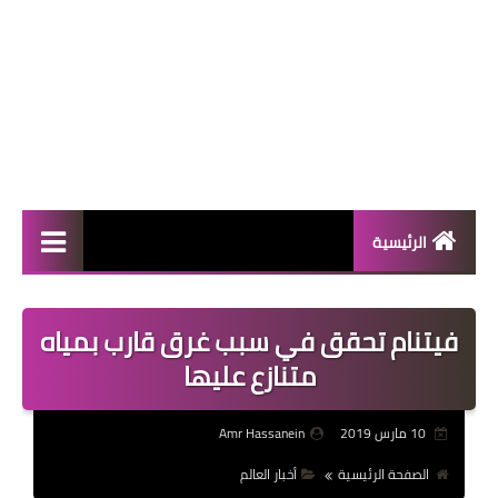
الرئيسية
المال والأعمال
فيتنام تحقق في سبب غرق قارب بمياه
منوعات
متنازع عليها
فعاليات
10 مارس 2019
Amr Hassanein
صحة
الصفحة الرئيسية
أخبار العالم
تكنولوجيا