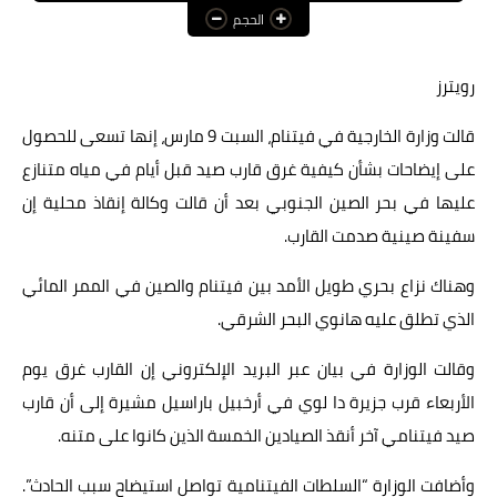
الحجم
عالم المرأة
فن وثقافة
رويترز
أخبار مصر
قالت وزارة الخارجية في فيتنام، السبت 9 مارس، إنها تسعى للحصول
على إيضاحات بشأن كيفية غرق قارب صيد قبل أيام في مياه متنازع
أخبار عربية
عليها في بحر الصين الجنوبي بعد أن قالت وكالة إنقاذ محلية إن
أخبار النجوم
سفينة صينية صدمت القارب.
أخبار العالم
وهناك نزاع بحري طويل الأمد بين فيتنام والصين في الممر المائي
الذي تطلق عليه هانوي البحر الشرقي.
وقالت الوزارة في بيان عبر البريد الإلكتروني إن القارب غرق يوم
الأربعاء قرب جزيرة دا لوي في أرخبيل باراسيل مشيرة إلى أن قارب
صيد فيتنامي آخر أنقذ الصيادين الخمسة الذين كانوا على متنه.
وأضافت الوزارة “السلطات الفيتنامية تواصل استيضاح سبب الحادث”.