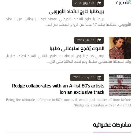
01 فبراير 2020
بريطانيا خارج الاتحاد الأوروبي
بريطانيا خارج الاتحاد الأوروبي Share خرجت بريطانيا من الاتحاد
الأوروبي، منهية بذلك 47 عاما من الزواج الصاخب بين لند…
31 يناير 2019
الموت يُفجع ستيفاني صليبا
توفي صباح اليوم، الاربعاء 30 كانون الثاني، السيد ادولف صليبا،
والد الممثلة ستيفاني صليبا. ولم تحدد العائلة حتى الآن…
30 نوفمبر 2018
Rodge collaborates with an A-list 80’s artists
on an exclusive track!
Being the ultimate reference in 80’s music, it was a just matter of time before
Rodge collaborates with an A-list 80’…
مشاركات عشوائية