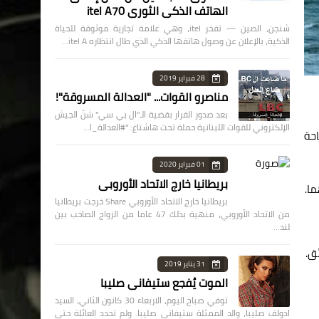
الهاتف الذكي الثوري itel A70
شنجن، الصين — تفخر itel، وهي علامة تجارية موثوقة للحياة
الذكية، بالإعلان عن وصول هاتفها الذكي الذي طال انتظاره itel A…
28 فبراير 2019
مناصرو القوات... "العدالة المسروقة"!
بعد صدور القرار بقضية الـ"ال بي سي" شنّ الجيش
الإلكتروني للقوات اللبنانية حملة تحت هاشتاغ: "#العدالة_ا…
احة
01 فبراير 2020
بريطانيا خارج الاتحاد الأوروبي
ا.
بريطانيا خارج الاتحاد الأوروبي Share خرجت بريطانيا
من الاتحاد الأوروبي، منهية بذلك 47 عاما من الزواج الصاخب بين
لند…
ق.
31 يناير 2019
الموت يُفجع ستيفاني صليبا
توفي صباح اليوم، الاربعاء 30 كانون الثاني، السيد
ادولف صليبا، والد الممثلة ستيفاني صليبا. ولم تحدد العائلة حتى