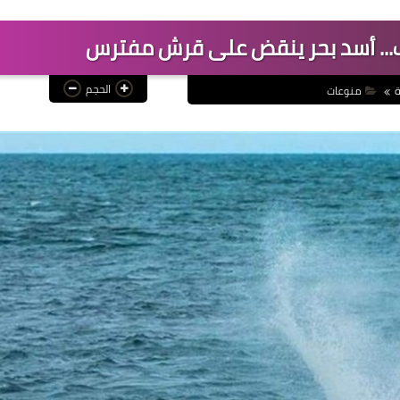
ف... أسد بحر ينقض على قرش مفترس
الحجم
ة
منوعات