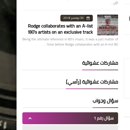
الآن…
30 نوفمبر 2018
Rodge collaborates with an A-list
80’s artists on an exclusive track!
Being the ultimate reference in 80’s music, it was a just matter of
time before Rodge collaborates with an A-list 80’…
مشاركات عشوائية
مشاركات عشوائية [رأسي]
سؤال وجواب
سؤال رقم 1