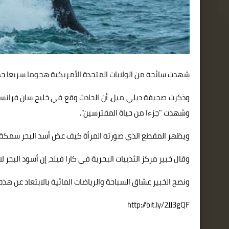
شهدت سائحة من الولايات المتحدة الأمريكية هجوما سريعا جدا
وذكرت صحيفة ديلي ميل، أن الحادث وقع في خليج سان فرانسي
وشهدت "جزءا من حياة المفترسين".
ويظهر المقطع الذي صورته المرأة كيف عض أسد البحر سمكة ا
وقال خبير مركز الثدييات البحرية في كارا فيلد، إن أسود البحر 
ونصح الخبير عشاق السباحة والرياضات المائية بالابتعاد عن ه
http://bit.ly/2JJ3gQF