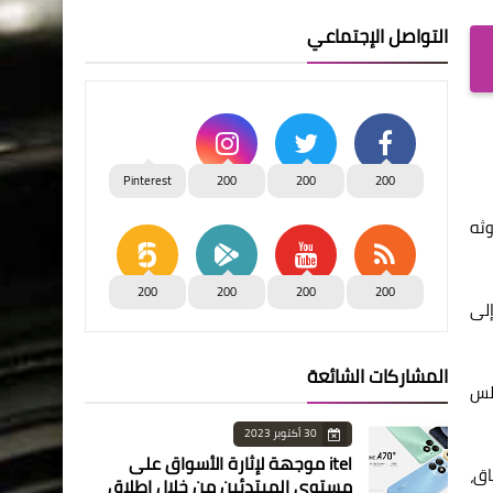
التواصل الإجتماعي
Pinterest
200
200
200
وثه
200
200
200
200
إلى
المشاركات الشائعة
افقة مجلس
30 أكتوبر 2023
itel موجهة لإثارة الأسواق على
اق،
مستوى المبتدئين من خلال إطلاق