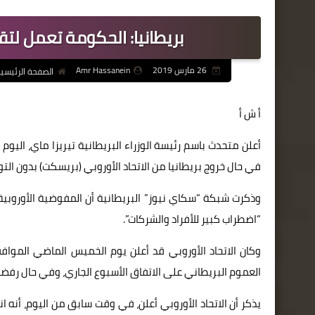
بريطانيا: الحكومة تعمل لت
26 مارس 2019
Amr Hassanein
الصفحة الرئيسي
أ ش أ
أعلن متحدث باسم رئيسة الوزراء البريطانية تيريزا ماي، اليو
في حال خروج بريطانيا من الاتحاد الأوروبي (بريسكت) بدون الت
وذكرت شبكة “سكاي نيوز” البريطانية أن المفوضية الأوروبية 
“اضطراب كبير للأفراد والشركات”.
العموم البريطاني على الاتفاق الأسبوع الجاري، وفي حال رفضه فإن التمديد
يذكر أن الاتحاد الأوروبي أعلن، في وقت سابق من اليوم، أنه ا