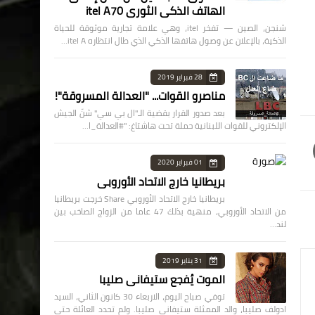
الهاتف الذكي الثوري itel A70
شنجن، الصين — تفخر itel، وهي علامة تجارية موثوقة للحياة
الذكية، بالإعلان عن وصول هاتفها الذكي الذي طال انتظاره itel A…
28 فبراير 2019
مناصرو القوات... "العدالة المسروقة"!
بعد صدور القرار بقضية الـ"ال بي سي" شنّ الجيش
الإلكتروني للقوات اللبنانية حملة تحت هاشتاغ: "#العدالة_ا…
01 فبراير 2020
بريطانيا خارج الاتحاد الأوروبي
بريطانيا خارج الاتحاد الأوروبي Share خرجت بريطانيا
من الاتحاد الأوروبي، منهية بذلك 47 عاما من الزواج الصاخب بين
لند…
31 يناير 2019
الموت يُفجع ستيفاني صليبا
توفي صباح اليوم، الاربعاء 30 كانون الثاني، السيد
ادولف صليبا، والد الممثلة ستيفاني صليبا. ولم تحدد العائلة حتى