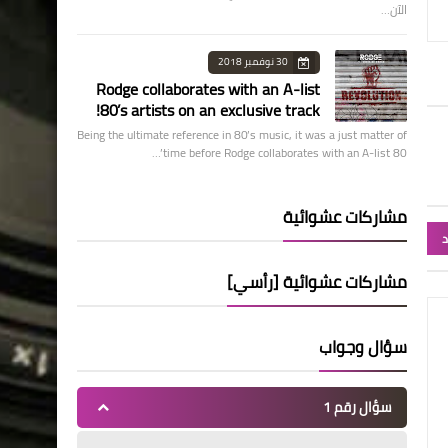
الآن…
30 نوفمبر 2018
Rodge collaborates with an A-list
80’s artists on an exclusive track!
Being the ultimate reference in 80’s music, it was a just matter of
time before Rodge collaborates with an A-list 80’…
مشاركات عشوائية
د
مشاركات عشوائية [رأسي]
سؤال وجواب
سؤال رقم 1