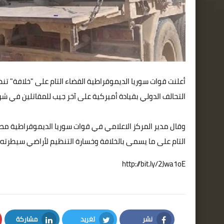
أعلنت قوات سوريا الديموقراطية القضاء التام على "خلافة" تن
التحالف الدولي بقيادة أميركية على آخر جيب للمقاتلين في شر
وقال مدير المركز الاعلامي في قوات سوريا الديموقراطية مصط
التام على ما يسمى بالخلافة وخسارة التنظيم لأراضي سيطرته 
http://bit.ly/2Jwa1oE
نشر
تغريد
مشاركة