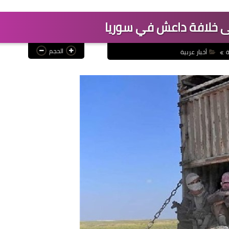
لى خلافة داعش في سوريا
الحجم
ة
أخبار عربية