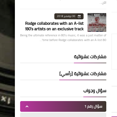
الآن…
30 نوفمبر 2018
Rodge collaborates with an A-list
80’s artists on an exclusive track!
Being the ultimate reference in 80’s music, it was a just matter of
time before Rodge collaborates with an A-list 80’…
مشاركات عشوائية
مشاركات عشوائية [رأسي]
سؤال وجواب
سؤال رقم 1