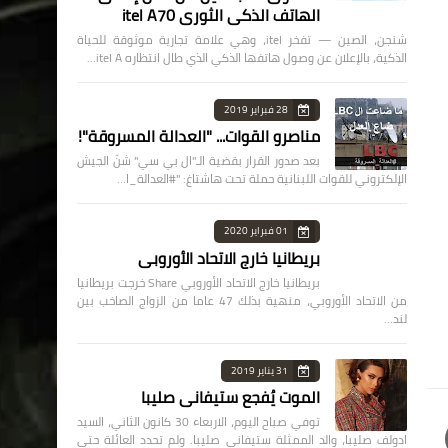
الهاتف الذكي الثوري itel A70
شنجن، الصين — تفخر itel، وهي علامة تجارية موثوقة للحياة
الذكية، بالإعلان عن وصول هاتفها الذكي الذي طال انتظاره itel A…
28 فبراير 2019
مناصرو القوات... "العدالة المسروقة"!
بعد صدور القرار بقضية الـ"ال بي سي" شنّ الجيش
الإلكتروني للقوات اللبنانية حملة تحت هاشتاغ: "#العدالة_ا…
01 فبراير 2020
بريطانيا خارج الاتحاد الأوروبي
بريطانيا خارج الاتحاد الأوروبي Share خرجت بريطانيا
من الاتحاد الأوروبي، منهية بذلك 47 عاما من الزواج الصاخب بين
لند…
31 يناير 2019
الموت يُفجع ستيفاني صليبا
توفي صباح اليوم، الاربعاء 30 كانون الثاني، السيد
ادولف صليبا، والد الممثلة ستيفاني صليبا. ولم تحدد العائلة حتى