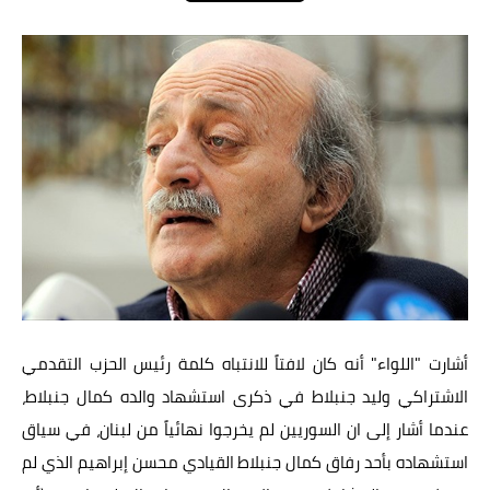
عالم المرأة
فن وثقافة
أخبار مصر
أخبار عربية
أخبار النجوم
أخبار العالم
أشارت "اللواء" أنه كان لافتاً للانتباه كلمة رئيس الحزب التقدمي
الاشتراكي وليد جنبلاط في ذكرى استشهاد والده كمال جنبلاط،
عندما أشار إلى ان السوريين لم يخرجوا نهائياً من لبنان، في سياق
استشهاده بأحد رفاق كمال جنبلاط القيادي محسن إبراهيم الذي لم