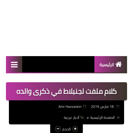
الرئيسية
المال والأعمال
كلام ملفت لجنبلاط في ذكرى والده
منوعات
فعاليات
18 مارس 2019
Amr Hassanein
صحة
الصفحة الرئيسية
أخبار عربية
تكنولوجيا
الحجم