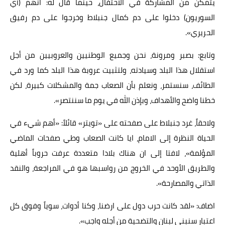
يتمكن من المشاركة في الاحتفال، حينما قال له: انهم (أي
السوريون) دخلوا على دم كمال جنبلاط وخرجوا على دم رفيق
الحريري».
وتابع: بصبر ومرونة، نحن وجميع الوطنيين والعروبيين من أجل
استقلال هذا البلد وسيادته، ولتثبيت عروبة هذا البلد كما ورد في
الطائف، سنستمر، ونعلم بأن الصعاب جمة والمشكلات كبيرة، لكن
خطنا واضح والأهداف، وبإذن الله في يوم ما سننتصر».
ولاحقاً، غرد جنبلاط على صفحته على «تويتر» قائلاً: «أهم شيء في
الحياة النظرة إلى الامام، ايا كانت الصعاب وطي صفحات الماضي
المؤلمة»، لافتا إلى ان هناك بلادا متعددة عرفت حروباً أهلية
والطريق الأوحد في الخروج من رواسبها هو في المراجعة، والنقد
الذاتي والمصارحة».
اضاف: «لقد كانت حرب دول على ارضنا، وكنا أدوات، سوياً وفوق كل
اعتبار سنبني لبنان والتضحية من أجله واجب».