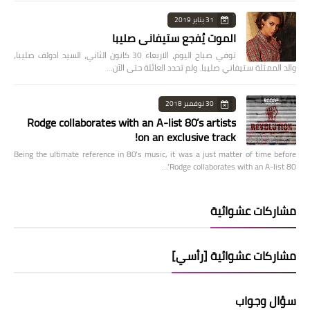
31 يناير 2019
الموت يُفجع ستيفاني صليبا
توفي صباح اليوم، الاربعاء 30 كانون الثاني، السيد ادولف صليبا،
والد الممثلة ستيفاني صليبا. ولم تحدد العائلة حتى الآن…
30 نوفمبر 2018
Rodge collaborates with an A-list 80’s artists
on an exclusive track!
Being the ultimate reference in 80’s music, it was a just matter of time before
Rodge collaborates with an A-list 80’…
مشاركات عشوائية
مشاركات عشوائية [رأسي]
سؤال وجواب