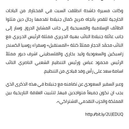
وكانت مسيرة حاشدة انطلقت السبت في المختارة، من الباحات
الخارجية للقصر باتجاه ضريح كمال جنبلاط تقدمها رجال دين مثلوا
الطائف الإسلامية والمسيحية إلى جانب المشايخ الدروز، وسار إلى
جانب عائلة جنبلاط النائب بهية الحريري ممثلة الرئيس الحريري مع
النائب محمّد الحجار ممثلاً كتلة «المستقبل» وسفراء روسيا الكسندر
زاسبكين والسعودية وليد بخاري والفلسطيني اشرف دبور ممثلاً
الرئيس محمود عباس ورئيس التنظيم الشعبي الناصري النائب
اسامة سعد على رأس وفد قيادي من التنظيم.
وعبر السفير السعودي عن تضامنه مع جنبلاط في هذه الذكرى الذي
يجب ان نكون جميعاً متواجدين فيها، لتثبيت العلاقة التاريخية بين
المملكة والحزب التقدمي الاشتراكي».
http://bit.ly/2UJEDUQ