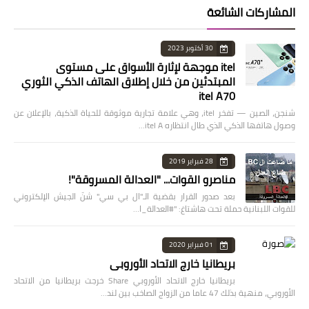
المشاركات الشائعة
30 أكتوبر 2023
itel موجهة لإثارة الأسواق على مستوى
المبتدئين من خلال إطلاق الهاتف الذكي الثوري
itel A70
شنجن، الصين — تفخر itel، وهي علامة تجارية موثوقة للحياة الذكية، بالإعلان عن
وصول هاتفها الذكي الذي طال انتظاره itel A…
28 فبراير 2019
مناصرو القوات... "العدالة المسروقة"!
بعد صدور القرار بقضية الـ"ال بي سي" شنّ الجيش الإلكتروني
للقوات اللبنانية حملة تحت هاشتاغ: "#العدالة_ا…
01 فبراير 2020
بريطانيا خارج الاتحاد الأوروبي
بريطانيا خارج الاتحاد الأوروبي Share خرجت بريطانيا من الاتحاد
الأوروبي، منهية بذلك 47 عاما من الزواج الصاخب بين لند…