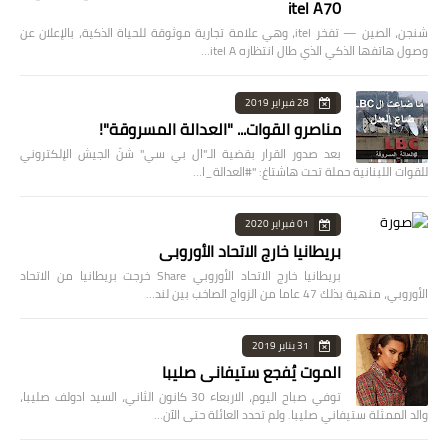
itel A70
شنجن، الصين — تفخر itel، وهي علامة تجارية موثوقة للحياة الذكية، بالإعلان عن
وصول هاتفها الذكي الذي طال انتظاره itel A…
28 فبراير 2019
مناصرو القوات... "العدالة المسروقة"!
بعد صدور القرار بقضية الـ"ال بي سي" شنّ الجيش الإلكتروني
للقوات اللبنانية حملة تحت هاشتاغ: "#العدالة_ا…
01 فبراير 2020
بريطانيا خارج الاتحاد الأوروبي
بريطانيا خارج الاتحاد الأوروبي Share خرجت بريطانيا من الاتحاد
الأوروبي، منهية بذلك 47 عاما من الزواج الصاخب بين لند…
31 يناير 2019
الموت يُفجع ستيفاني صليبا
توفي صباح اليوم، الاربعاء 30 كانون الثاني، السيد ادولف صليبا،
والد الممثلة ستيفاني صليبا. ولم تحدد العائلة حتى الآن…