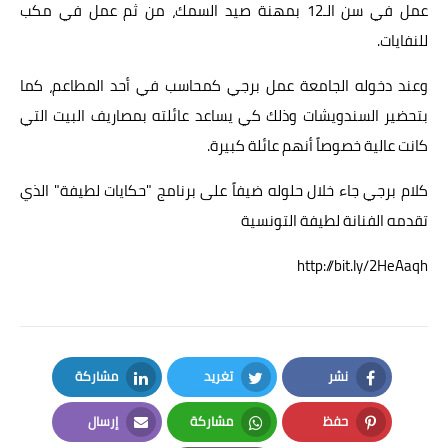
عمل في سن الـ12 بمهنة صيد السمك، من ثم عمل في مكب
للنفايات.
وعند دخوله الجامعة عمل برجي كمحاسب في أحد المطاعم، كما
بتحضير السندويشات وذلك كي يساعد عائلته بمصاريف البيت التي
كانت عالية خصوصاً أنهم عائلة كبيرة.
كلام برجي جاء خلال حلوله ضيفاً على برنامج "حكايات لطيفة" الذي
تقدمه الفنانة لطيفة التونسية
http://bit.ly/2HeAaqh
نشر
تغريد
مشاركة
LinkedIn
Twitter
Facebook
حفظ
مشاركة
إرسال
Email
Whatsapp
Pinterest