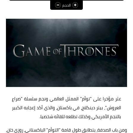
الحجم
عالم المرأة
فن وثقافة
أخبار مصر
أخبار عربية
أخبار النجوم
أخبار العالم
عثر مؤخرا على "توأم" الممثل العالمي ونجم سلسلة "صراع
العروش"، بيتر دينكلاج، في باكستان، والذي أكد إعجابه الكبير
بالنجم الأمريكي وكذلك تطلعه للقائه شخصيا.
ومن باب الصدفة، يتطابق طول قامة "التوأم" الباكستاني، روزي خان،