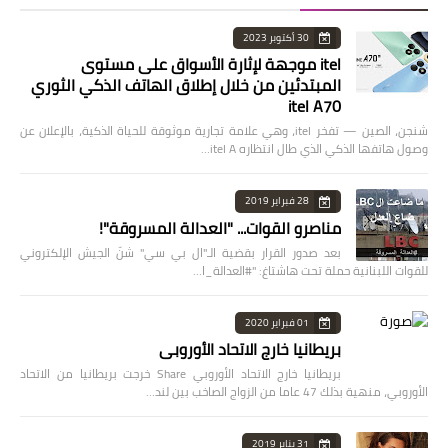
30 أكتوبر 2023
itel موجهة لإثارة الأسواق على مستوى
المبتدئين من خلال إطلاق الهاتف الذكي الثوري
itel A70
شنجن، الصين — تفخر itel، وهي علامة تجارية موثوقة للحياة الذكية، بالإعلان عن
وصول هاتفها الذكي الذي طال انتظاره itel A…
28 فبراير 2019
مناصرو القوات... "العدالة المسروقة"!
بعد صدور القرار بقضية الـ"ال بي سي" شنّ الجيش الإلكتروني
للقوات اللبنانية حملة تحت هاشتاغ: "#العدالة_ا…
01 فبراير 2020
بريطانيا خارج الاتحاد الأوروبي
بريطانيا خارج الاتحاد الأوروبي Share خرجت بريطانيا من الاتحاد
الأوروبي، منهية بذلك 47 عاما من الزواج الصاخب بين لند…
31 يناير 2019