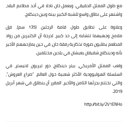
مع طول الممثل الحقيقي. ويعمل خان نادلا في أحد مطاعم البلاد،
واشتهر على نطاق واسع للشبه الكبير بينه وبين دينكلاج.
وعلاوة على تطابق طول قامة الرجلين (135 سم)، فإن
ملامح وجهيهما تتشابه إلى حد كبير، لدرجة أن الكثيرين من رواد
المطعم يطلبون صورة تذكارية رفقة خان، في حين يمازحههم الأخير
بأنه ودينكلاج شقيقان يعيشان في بلدين مختلفين.
ولعب الممثل الأمريكي، بيتر دينكلاج، دور تيريون لانيستر، في
السلسلة الهوليوودية الأكثر شعبية حول العالم، "صراع العروش"،
والتي تختتم بجزئها الثامن والأخير، المقرر أن ينطلق في شهر أبريل
2019.
http://bit.ly/2V1ENHo