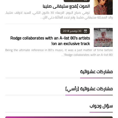
الموت يُفجع ستيفاني صليبا
توفي صباح اليوم، الاربعاء 30 كانون الثاني، السيد ادولف صليبا،
والد الممثلة ستيفاني صليبا. ولم تحدد العائلة حتى الآن…
30 نوفمبر 2018
Rodge collaborates with an A-list 80’s artists
on an exclusive track!
Being the ultimate reference in 80’s music, it was a just matter of time before
Rodge collaborates with an A-list 80’…
مشاركات عشوائية
مشاركات عشوائية [رأسي]
سؤال وجواب