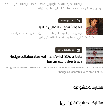
بريطانيا خارج الاتحاد الأوروبي Share خرجت بريطانيا من الاتحاد
الأوروبي، منهية بذلك 47 عاما من الزواج الصاخب بين لند…
31 يناير 2019
الموت يُفجع ستيفاني صليبا
توفي صباح اليوم، الاربعاء 30 كانون الثاني، السيد ادولف صليبا،
والد الممثلة ستيفاني صليبا. ولم تحدد العائلة حتى الآن…
30 نوفمبر 2018
Rodge collaborates with an A-list 80’s artists
on an exclusive track!
Being the ultimate reference in 80’s music, it was a just matter of time before
Rodge collaborates with an A-list 80’…
مشاركات عشوائية
مشاركات عشوائية [رأسي]