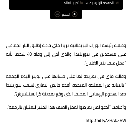
الصفحة الرئيسية
أخبار العالم
عالم المرأة
الحجم
فن وثقافة
أخبار مصر
وصفت رئيسة الوزراء البريطانية تريزا ماي حادث إطلاق النار الجماعي
أخبار عربية
على مسجدين في نيوزيلندا، والذي أدى إلى وفاة 40 شخصا بأنه
أخبار النجوم
“عمل عنف يثير الغثيان”.
أخبار العالم
وقالت ماي في تغريده لها على حسابها على تويتر اليوم الجمعة
“بالنيابة عن المملكة المتحدة، أقدم خالص التعازي لشعب نيوزيلندا
بعد الهجوم الإرهابي المخيف الذي وقع بمدينة كرايستشيرش”.
وأضافت “أدعو لمن تعرضوا لعمل العنف هذا المثير للغثيان بالرحمة”.
http://bit.ly/2HAbZBW