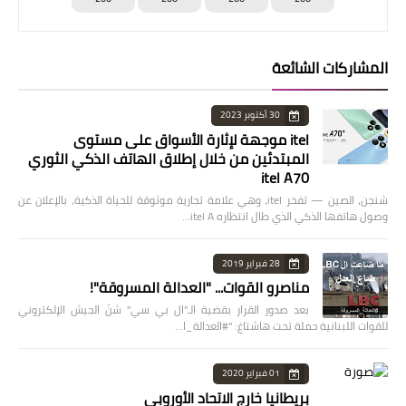
المشاركات الشائعة
30 أكتوبر 2023
itel موجهة لإثارة الأسواق على مستوى
المبتدئين من خلال إطلاق الهاتف الذكي الثوري
itel A70
شنجن، الصين — تفخر itel، وهي علامة تجارية موثوقة للحياة الذكية، بالإعلان عن
وصول هاتفها الذكي الذي طال انتظاره itel A…
28 فبراير 2019
مناصرو القوات... "العدالة المسروقة"!
بعد صدور القرار بقضية الـ"ال بي سي" شنّ الجيش الإلكتروني
للقوات اللبنانية حملة تحت هاشتاغ: "#العدالة_ا…
01 فبراير 2020
بريطانيا خارج الاتحاد الأوروبي