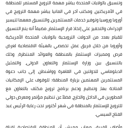
وتنسيق بالولايات المتحدة يباشر مهمة الترويج المستمر للمنطقة
في الأمريكتين، ومكتب آخر في المانيا يباشر مهمة الترويج في
أوروبا وروسيا وتوفير خدمات المستثمرين، والتنسيق معهما لتيسير
الإجراءات والتحفيز علي إتخاذ قرار الإستثمار، مضيفاً أنه يتم التنسيق
للقيام بعدد من الجولات الترويجية بالولايات المتحدة الأمريكية
وأوروبا من خلال فريق عمل تخصصي بالهيئة الاقتصادية لعرض
فرص ومميزات الإستثمار بالمنطقة والعوائد المنتظرة، وذلك
بالتنسيق بين وزارة الإستثمار والتعاون الدولى، والتمثيل
الدبلوماسي للدولتين في القاهرة وواشنطن، إلى جانب دعوة
المستثمرين المهتمين بزيارة المنطقة؛ للوقوف علي الإمكانيات
المتاحة بها، وتنظيم ودعم برنامج ترويج مكثف بالتعاون مع
المطورين في الداخل والخارج، فضلاً عن تنظيم مؤتمر ومعرض دولي
للترويج للإستثمار بالمنطقة في شهر أكتوبر تحت رعاية الرئيس عبد
الفتاح السيسي.
وأضاف الفريق مهاب مميش، أن المنطقة الاقتصادية لقناة