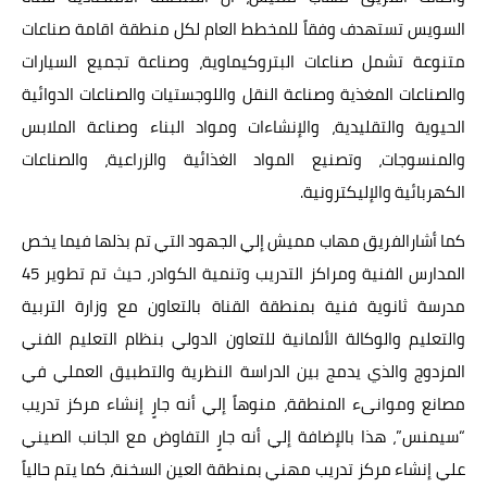
السويس تستهدف وفقاً للمخطط العام لكل منطقة اقامة صناعات
متنوعة تشمل صناعات البتروكيماوية، وصناعة تجميع السيارات
والصناعات المغذية وصناعة النقل واللوجستيات والصناعات الدوائية
الحيوية والتقليدية، والإنشاءات ومواد البناء وصناعة الملابس
والمنسوجات، وتصنيع المواد الغذائية والزراعية، والصناعات
الكهربائية والإليكترونية.
كما أشارالفريق مهاب مميش إلي الجهود التي تم بذلها فيما يخص
المدارس الفنية ومراكز التدريب وتنمية الكوادر، حيث تم تطوير 45
مدرسة ثانوية فنية بمنطقة القناة بالتعاون مع وزارة التربية
والتعليم والوكالة الألمانية للتعاون الدولي بنظام التعليم الفني
المزدوج والذي يدمج بين الدراسة النظرية والتطبيق العملي في
مصانع وموانىء المنطقة، منوهاً إلي أنه جارٍ إنشاء مركز تدريب
“سيمنس”، هذا بالإضافة إلي أنه جارٍ التفاوض مع الجانب الصيني
علي إنشاء مركز تدريب مهني بمنطقة العين السخنة، كما يتم حالياً