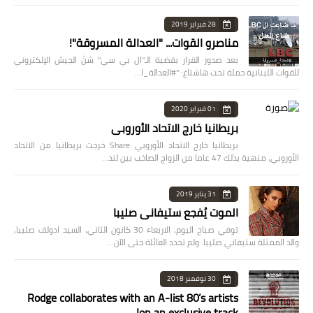
28 فبراير 2019
مناصرو القوات... "العدالة المسروقة"!
بعد صدور القرار بقضية الـ"ال بي سي" شنّ الجيش الإلكتروني
للقوات اللبنانية حملة تحت هاشتاغ: "#العدالة_ا…
01 فبراير 2020
بريطانيا خارج الاتحاد الأوروبي
بريطانيا خارج الاتحاد الأوروبي Share خرجت بريطانيا من الاتحاد
الأوروبي، منهية بذلك 47 عاما من الزواج الصاخب بين لند…
31 يناير 2019
الموت يُفجع ستيفاني صليبا
توفي صباح اليوم، الاربعاء 30 كانون الثاني، السيد ادولف صليبا،
والد الممثلة ستيفاني صليبا. ولم تحدد العائلة حتى الآن…
30 نوفمبر 2018
Rodge collaborates with an A-list 80’s artists
on an exclusive track!