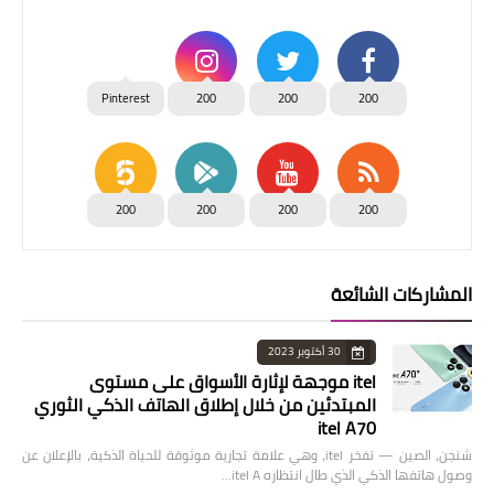
Pinterest
200
200
200
200
200
200
200
المشاركات الشائعة
30 أكتوبر 2023
itel موجهة لإثارة الأسواق على مستوى
المبتدئين من خلال إطلاق الهاتف الذكي الثوري
itel A70
شنجن، الصين — تفخر itel، وهي علامة تجارية موثوقة للحياة الذكية، بالإعلان عن
وصول هاتفها الذكي الذي طال انتظاره itel A…