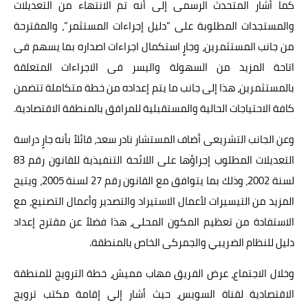
كما أشار المتحدث الرسمى إلى أنه تم الانتهاء من التعديلات
والمستجدات المطلوبة على “دليل إجراءات المستثمر”، والمقترحة
من جانب المستثمرين، وجارٍ استكمال اجراءات اصداره بما يسهم فى
اتاحة المزيد من السهولة واليسر فى الاجراءات المتعلقة
بالمستثمرين، هذا إلى جانب ما يتم إعداده من خطة متكاملة تتضمن
كافة الاحتياجات الحالية والمستقبلية للمرافق بالمنطقة الاقتصادية.
وعن الجانب التشريعى أضاف المستشار نادر سعد، قائلاً بأنه جارٍ دراسة
التعديلات المطلوب إجراؤها على اللائحة التنفيذية للقانون رقم 83
لسنة 2002، وذلك بما يتوافق مع القانون رقم 27 لسنة 2005، ويتيح
المزيد من التيسيرات لأعمال الاستيراد والتصدير وأعمال التصنيع، مع
الاستفادة من تعظيم المكون المحلى، هذا فضلاً عن مقترح إعداد
دليل للنظام الضريبي والجمركى الخاص بالمنطقة.
وخلال الاجتماع، عرض الفريق مهاب مميش، خطة الترويج للمنطقة
الاقتصادية لقناة السويس، حيث أشار إلي إقامة مكتب ترويج