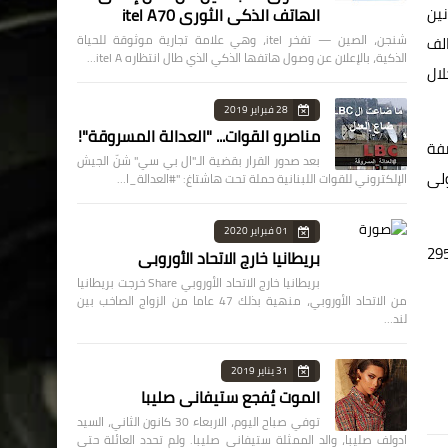
نين
الهاتف الذكي الثوري itel A70
شنجن، الصين — تفخر itel، وهي علامة تجارية موثوقة للحياة
نفيذ محطة RORO من قبل تحالف
الذكية، بالإعلان عن وصول هاتفها الذكي الذي طال انتظاره itel A…
 ألف متر مربع، خلال
28 فبراير 2019
مناصرو القوات... "العدالة المسروقة"!
هاء من دراسات إنشاء محطة الحاويات CT3 بالأرصفة
بعد صدور القرار بقضية الـ"ال بي سي" شنّ الجيش
لأولى
الإلكتروني للقوات اللبنانية حملة تحت هاشتاغ: "#العدالة_ا…
01 فبراير 2020
يس للحاويات في التوسعة في محطتهم بميناء شرق بورسعيد لتصل طول الأرصفة 2950
بريطانيا خارج الاتحاد الأوروبي
بريطانيا خارج الاتحاد الأوروبي Share خرجت بريطانيا
من الاتحاد الأوروبي، منهية بذلك 47 عاما من الزواج الصاخب بين
لند…
31 يناير 2019
الموت يُفجع ستيفاني صليبا
توفي صباح اليوم، الاربعاء 30 كانون الثاني، السيد
ادولف صليبا، والد الممثلة ستيفاني صليبا. ولم تحدد العائلة حتى