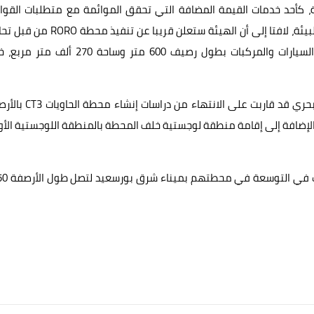
ة، كأحد خدمات القيمة المضافة التي تحقق الموائمة مع متطلبات القوا
الدولية ورؤية مصر 2030 في مجال الاستدامة والحفاظ على البيئة، لافتا إلى أن الهيئة ستعلن قريبا عن ت
NYK Toyota Bollore بولوريه تويوتا لتشغيل محطة دحرجة السيارات والمركبات بطول رصيف 600 متر وساحة 270
وقال إن الهيئة بالتعاون مع الشركة القابضة للنقل البري والبحري قد قاربت على الانت
تشغيل المحطة مع الشركة بطول رصيف 800 متر، بالإضافة إلى إقامة منطقة لوجستية خلف المحطة بالمنطقة اللوجستية ا
وكشف الفريق مميش عن رغبة شركة قناة السو