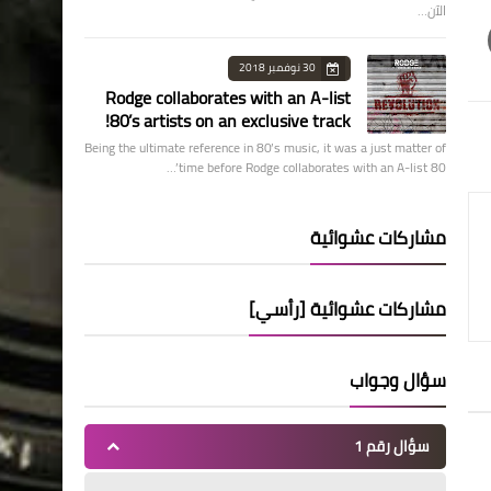
الآن…
30 نوفمبر 2018
Rodge collaborates with an A-list
80’s artists on an exclusive track!
Being the ultimate reference in 80’s music, it was a just matter of
time before Rodge collaborates with an A-list 80’…
مشاركات عشوائية
مشاركات عشوائية [رأسي]
سؤال وجواب
سؤال رقم 1