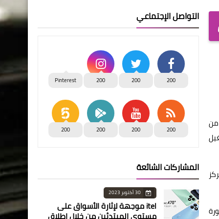
التواصل الإجتماعي
Pinterest
200
200
200
من
200
200
200
200
غيل
المشاركات الشائعة
كز
30 أكتوبر 2023
itel موجهة لإثارة الأسواق على
باكورة
مستوى المبتدئين من خلال إطلاق