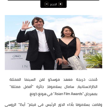
الحجم
عالم المرأة
فن وثقافة
أخبار مصر
أخبار عربية
أخبار النجوم
أخبار العالم
مُنحت خريجة معهد موسكو لفن السينما الممثلة
الكازاخستانية، سامال يسلاموفا، جائزة "أفضل ممثلة"
بمهرجان "Asian Film Awards" في هونغ كونغ.
وقامت يسلاموفا بأداء الدور الرئيس في فيلم" أيكا" الروسي