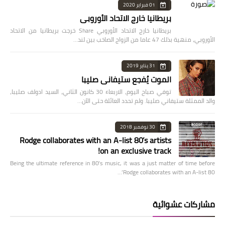
01 فبراير 2020
بريطانيا خارج الاتحاد الأوروبي
بريطانيا خارج الاتحاد الأوروبي Share خرجت بريطانيا من الاتحاد
الأوروبي، منهية بذلك 47 عاما من الزواج الصاخب بين لند…
31 يناير 2019
الموت يُفجع ستيفاني صليبا
توفي صباح اليوم، الاربعاء 30 كانون الثاني، السيد ادولف صليبا،
والد الممثلة ستيفاني صليبا. ولم تحدد العائلة حتى الآن…
30 نوفمبر 2018
Rodge collaborates with an A-list 80’s artists
on an exclusive track!
Being the ultimate reference in 80’s music, it was a just matter of time before
Rodge collaborates with an A-list 80’…
مشاركات عشوائية