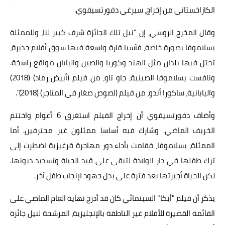
الكازاخستاني من إخراج، سيرغي دفورتسيفوي.
وقال المخرج الروسي، إن "نيل تلك الجائزة شرف كبير لنا، وللممثلة
يسلاموفا بصورة خاصة، فآسيا قارة واسعة فيها سوق أفلام جديرة،
تحتل فيها بلدان مثل الهند وكوريا والصين واليابان مواقع راسخة.
ونافست يسلاموفا الصينية، جاو تاو، من فيلم (أبيض رماد) (2018)
واليابانية، ساكورا أندو، من فيلم (لصوص صغار في المتاجر) (2018)".
وأضاف دفورتسيفوي أن إخراج الفيلم استغرق 6 أعوام واختتم
الخريف الماضي. وشارك فيه أساسا ممثلون غير محترفين. أما
الممثلة، يسلاموفا، فقامت بأداء دور مهاجرة قرغيزية اضطرت إلى
ترك طفلها في دار الولادة لتبقى على قيد الحياة وتسديد ديونها.
لكن الحياة أجبرتها بعد فترة على بذل جهود لإنجاب طفل آخر.
يذكر أن فيلم "أيكا" السينمائي كان قد أدرج نهاية العام الماضي على
القائمة القصيرة للأفلام غير الناطقة بالإنجليزية، المرشحة لنيل جائزة