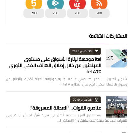
200
200
200
200
المشاركات الشائعة
30 أكتوبر 2023
itel موجهة لإثارة الأسواق على مستوى
المبتدئين من خلال إطلاق الهاتف الذكي الثوري
itel A70
شنجن، الصين — تفخر itel، وهي علامة تجارية موثوقة للحياة الذكية، بالإعلان عن
وصول هاتفها الذكي الذي طال انتظاره itel A…
28 فبراير 2019
مناصرو القوات... "العدالة المسروقة"!
بعد صدور القرار بقضية الـ"ال بي سي" شنّ الجيش الإلكتروني
للقوات اللبنانية حملة تحت هاشتاغ: "#العدالة_ا…