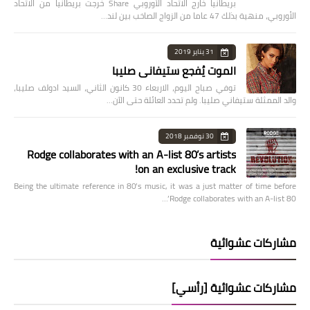
بريطانيا خارج الاتحاد الأوروبي Share خرجت بريطانيا من الاتحاد
الأوروبي، منهية بذلك 47 عاما من الزواج الصاخب بين لند…
31 يناير 2019
الموت يُفجع ستيفاني صليبا
توفي صباح اليوم، الاربعاء 30 كانون الثاني، السيد ادولف صليبا،
والد الممثلة ستيفاني صليبا. ولم تحدد العائلة حتى الآن…
30 نوفمبر 2018
Rodge collaborates with an A-list 80’s artists
on an exclusive track!
Being the ultimate reference in 80’s music, it was a just matter of time before
Rodge collaborates with an A-list 80’…
مشاركات عشوائية
مشاركات عشوائية [رأسي]