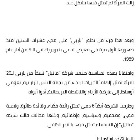
زالت المرأة لم تمثل فيها بشكل جيد.
ويعد هذا جزء من تطور "باربي" على مدى عشرات السنين منذ
ظهورها لأول مرة في معرض الدمى بنيويورك في الـ9 من آذار عام
1959.
واحتفالاً بهذه المناسبة صنعت شركة "ماتيل" نسخاً من باربي لـ20
امرأة تمثل إلهاماً لأخريات ابتداء من نجمة التنس اليابانية، نعومي
أوساكا، إلى عارضة الأزياء والناشطة البريطانية، أدوا أبواه.
وطرحت الشركة أيضاً 6 دمى تمثل رائدة فضاء، وقائدة طائرة، ولاعبة
قوى، وصحفية، وسياسية، وإطفائية، وكلها مجالات قالت شركة
"ماتيل" إن النساء لم تمثل فيها بالقدر الكافي.
http://bit.ly/2XRctJt