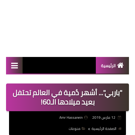
الرئيسية
المال والأعمال
"باربي"... أشهر دُمية في العالم تحتفل
منوعات
بعيد ميلادها الـ60!
فعاليات
12 مارس 2019
Amr Hassanein
صحة
الصفحة الرئيسية
منوعات
تكنولوجيا