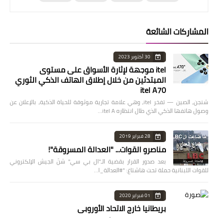
المشاركات الشائعة
30 أكتوبر 2023
itel موجهة لإثارة الأسواق على مستوى
المبتدئين من خلال إطلاق الهاتف الذكي الثوري
itel A70
شنجن، الصين — تفخر itel، وهي علامة تجارية موثوقة للحياة الذكية، بالإعلان عن
وصول هاتفها الذكي الذي طال انتظاره itel A…
28 فبراير 2019
مناصرو القوات... "العدالة المسروقة"!
بعد صدور القرار بقضية الـ"ال بي سي" شنّ الجيش الإلكتروني
للقوات اللبنانية حملة تحت هاشتاغ: "#العدالة_ا…
01 فبراير 2020
بريطانيا خارج الاتحاد الأوروبي