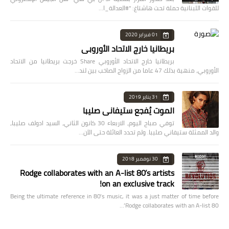
للقوات اللبنانية حملة تحت هاشتاغ: "#العدالة_ا…
01 فبراير 2020
بريطانيا خارج الاتحاد الأوروبي
بريطانيا خارج الاتحاد الأوروبي Share خرجت بريطانيا من الاتحاد
الأوروبي، منهية بذلك 47 عاما من الزواج الصاخب بين لند…
31 يناير 2019
الموت يُفجع ستيفاني صليبا
توفي صباح اليوم، الاربعاء 30 كانون الثاني، السيد ادولف صليبا،
والد الممثلة ستيفاني صليبا. ولم تحدد العائلة حتى الآن…
30 نوفمبر 2018
Rodge collaborates with an A-list 80’s artists
on an exclusive track!
Being the ultimate reference in 80’s music, it was a just matter of time before
Rodge collaborates with an A-list 80’…