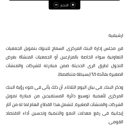
الحجم
عالم المرأة
فن وثقافة
أخبار مصر
ارشيفية
أخبار عربية
قرر مجلس إدارة البنك المركزى، السماح للبنوك بتمويل الجمعيات
التعاونية سواء الخاصة بالمزارعين أو الجمعيات المنشآة بغرض
أخبار النجوم
التحول لطرق الرى الحديثة ضمن مبادرته للشركات والمنشآت
أخبار العالم
الصغيرة بفائدة 5% (بسيطة متناقصة).
وذكر البنك، فى بيان اليوم الثلاثاء، أن ذلك يأتى فى ضوء رؤية البنك
المركزى لأهمية توسيع دائرة المستفيدين من مبادرة تمويل
الشركات والمنشآت الصغيرة، لتشمل هذا القطاع الهام لما له من آثار
إيجابية فى رفع معدلات النمو والتنمية وتحسين أداء الاقتصاد
القومى.