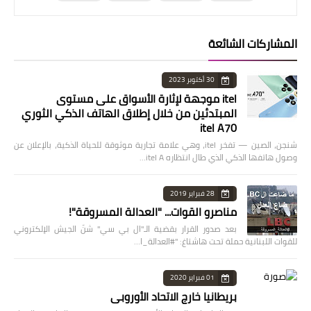
المشاركات الشائعة
30 أكتوبر 2023
itel موجهة لإثارة الأسواق على مستوى
المبتدئين من خلال إطلاق الهاتف الذكي الثوري
itel A70
شنجن، الصين — تفخر itel، وهي علامة تجارية موثوقة للحياة الذكية، بالإعلان عن
وصول هاتفها الذكي الذي طال انتظاره itel A…
28 فبراير 2019
مناصرو القوات... "العدالة المسروقة"!
بعد صدور القرار بقضية الـ"ال بي سي" شنّ الجيش الإلكتروني
للقوات اللبنانية حملة تحت هاشتاغ: "#العدالة_ا…
01 فبراير 2020
بريطانيا خارج الاتحاد الأوروبي