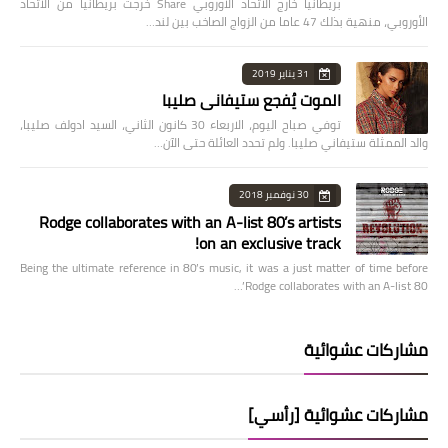
بريطانيا خارج الاتحاد الأوروبي Share خرجت بريطانيا من الاتحاد
الأوروبي، منهية بذلك 47 عاما من الزواج الصاخب بين لند…
31 يناير 2019
الموت يُفجع ستيفاني صليبا
توفي صباح اليوم، الاربعاء 30 كانون الثاني، السيد ادولف صليبا،
والد الممثلة ستيفاني صليبا. ولم تحدد العائلة حتى الآن…
30 نوفمبر 2018
Rodge collaborates with an A-list 80’s artists
on an exclusive track!
Being the ultimate reference in 80’s music, it was a just matter of time before
Rodge collaborates with an A-list 80’…
مشاركات عشوائية
مشاركات عشوائية [رأسي]