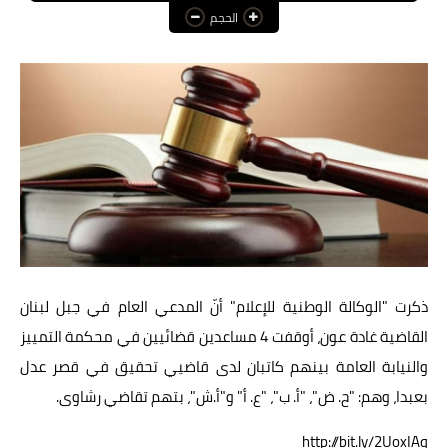
الحجم
عالم المرأة
فن وثقافة
أخبار مصر
أخبار عربية
أخبار النجوم
أخبار العالم
ذكرت "الوكالة الوطنية للإعلام" أنّ المدعي العام في جبل لبنان
القاضية غادة عون، أوقفت 4 مساعدين قضائيين في محكمة التمييز
والنيابة العامة بينهم كاتبان لدى قاضيي تحقيق في قصر عدل
بعبدا، وهم: "ح. ض"، "أ. ب"، "ع. أ" و"أ.ش"، بتهم تقاضي رشاوى.
http://bit.ly/2UoxIAq