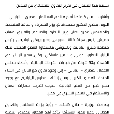
يسهم هذا المنتدى في تعزيز التعاون الاقتصادي بين البلدين.
وأشارت – في كلمتها أمام منتدى الاستثمار المصري – الياباني –
اليوم ، بحضور الدكتور محمد شاكر، وزير الكهرباء والطاقة المتجددة،
والمهندس عمرو نصار، وزير التجارة والصناعة، والفريق مهاب
مميش، رئيس هيئة قناة السويس، وهيرويوكي ايشيجى، رئيس
منظمة جيترو اليابانية، وياسوشى هاسيجاوا، العضو المنتدب لبنك
اليابان للتعاون الدولى، والسفير ماساكي نوكى، سفير اليابان لدى
القاهرة، و50 شركة من كبريات الشركات اليابانية، وأعضاء مجلس
الاعمال المصري – الياباني – إلى وجود تعاون مع اليابان فى انشاء
المتحف المصرى الكبير ، وفي إنشاء المدارس اليابانية، مع وجود
حجم كبير من المنح اليابانية الموجه لتدريب مهارات العمال
والاستثمار في العنصر البشري في مصر.
وعرضت الوزيرة – خلال كلمتها – رؤية وزارة الاستثمار والتعاون
الدولي ، لدعم محور الاستثمار كأحد أهم المحاور لتحقيق التنمية