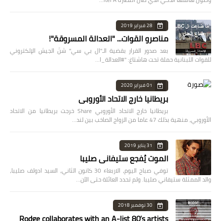
28 فبراير 2019
مناصرو القوات... "العدالة المسروقة"!
بعد صدور القرار بقضية الـ"ال بي سي" شنّ الجيش الإلكتروني
للقوات اللبنانية حملة تحت هاشتاغ: "#العدالة_ا…
01 فبراير 2020
بريطانيا خارج الاتحاد الأوروبي
بريطانيا خارج الاتحاد الأوروبي Share خرجت بريطانيا من الاتحاد
الأوروبي، منهية بذلك 47 عاما من الزواج الصاخب بين لند…
31 يناير 2019
الموت يُفجع ستيفاني صليبا
توفي صباح اليوم، الاربعاء 30 كانون الثاني، السيد ادولف صليبا،
والد الممثلة ستيفاني صليبا. ولم تحدد العائلة حتى الآن…
30 نوفمبر 2018
Rodge collaborates with an A-list 80’s artists