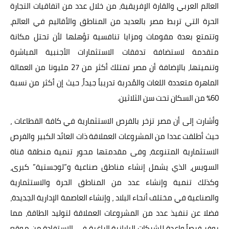
العالم العربي والقارة الإفريقية، من خلال عدد من اتفاقيات التجارة
الحرة التي تربط مصر بالعديد من المناطق والأقاليم في العالم،
وتتمتع بعدة مقومات ومزايا تنافسية تؤهلها لأن تحتل مكانة
متقدمة لاستضافة تدفقات الاستثمارات الأجنبية المباشرة
وتنميتها، بالإضافة أن مصر تمتلك أكثر من 27 مليونا من العمالة
الماهرة متعددة اللغات والمُدربة تدريباً جيداً، حيث إن أكثر من نسبة
60٪ من السكان تحت سن الثلاثين.
وأشارت إلى أن مصر تزخر بالفرص الاستثمارية في كافة القطاعات ،
حيث أطلقت عددا من المشروعات العملاقة ذات العائد الكبير والفرص
الاستثمارية المتنوعة، وفى مقدمتها محور تنمية منطقة قناة
السويس، الذي يشمل إنشاء مناطق صناعية و”لوجستية” كبرى،
وكذلك تنمية وإنشاء عدد من المناطق الحرة والاستثمارية
والصناعية في مختلف أنحاء البلاد ، وإنشاء العاصمة الإدارية الجديدة،
فضلا عن تنفيذ عدد من المشروعات العملاقة لتوليد الطاقة، مما
يوفر فرصاً واعدة للشركات اليابانية الراغبة في الاستفادة من موقع