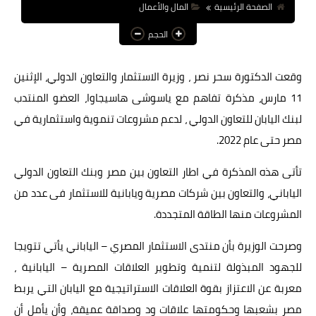
الصفحة الرئيسية
المال والأعمال
عالم المرأة
الحجم
فن وثقافة
وقعت الدكتورة سحر نصر ، وزيرة الاستثمار والتعاون الدولي، الإثنين
أخبار مصر
11 مارس، مذكرة تفاهم مع ياسوشى هاسيجاوا، العضو المنتدب
أخبار عربية
لبنك اليابان للتعاون الدولي ، لدعم مشروعات تنموية واستثمارية في
مصر حتى عام 2022.
أخبار النجوم
أخبار العالم
تأتى هذه المذكرة في اطار التعاون بين مصر وبنك التعاون الدولي
الياباني، والتعاون بين شركات مصرية ويابانية للاستثمار فى عدد من
المشروعات منها الطاقة المتجددة.
وصرحت الوزيرة بأن منتدى الاستثمار المصري – الياباني يأتي تتويجا
للجهود المبذولة لتنمية وتطوير العلاقات المصرية – اليابانية ،
معربة عن الاعتزاز بقوة العلاقات الاستراتيجية مع اليابان التي يربط
مصر بشعبها وحكومتها علاقات ود وصداقة عميقة، وأن يأمل أن