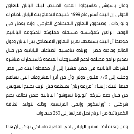
وقال ياسوشى هاسيجاوا، العضو المنتدب لبنك اليابان للتعاون
الدولى، إن البنك أسس عام 1999 كنتيجة لاندماج بنك اليابان للصادرات
والواردات ، وصندوق التعاون الاقتصادي الخارجي، وإنه يعمل في
الوقت الراهن كمؤسسة مستقلة مملوكة للحكومة اليابانية،
موضحا أن البنك يستهدف تعزيز التعاون الاقتصادي بين اليابان ودول
العالم وخاصة مصر ، وزيادة تنافسية الصناعات اليابانية من خلال
تقديم برامج مختلفة لدعم المشروعات المنفذة كاستثمارات مباشرة
للشركات اليابانية فى مصر، مشيرا إلى أن محفظة البنك فى مصر
وصلت إلى 776 مليون دولار، وأن من أبرز المشروعات التى يساهم
فيها البنك : إنشاء “مزرعة رياح” بمنطقة جبل الزيت بخليج السويس،
من خلال دعم شركة “تويوتا تسوشو” اليابانية ضمن تحالف يضم
شركتي : أوراسكوم وإنجي الفرنسية، وذلك لتوليد الطاقة
الكهربائية من الرياح تصل قدرتها إلى 250 ميجاوات.
ومن جهته أكد السفير الياباني لدى القاهرة ماساكي نوكى، أن هذا