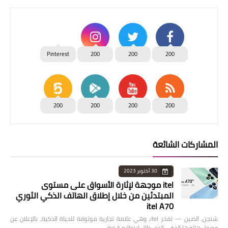
Pinterest
200
200
200
200
200
200
200
المشاركات الشائعة
30 أكتوبر 2023
itel موجهة لإثارة الأسواق على مستوى
المبتدئين من خلال إطلاق الهاتف الذكي الثوري
itel A70
شنجن، الصين — تفخر itel، وهي علامة تجارية موثوقة للحياة الذكية، بالإعلان عن
وصول هاتفها الذكي الذي طال انتظاره itel A…