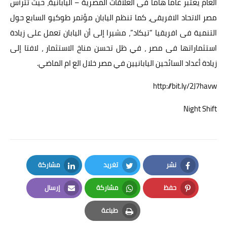
العام يعتبر عاما هاما فى العلاقات المصرية – اليابانية، حيث تترأس
مصر الاتحاد الافريقى، كما تنظم اليابان مؤتمر طوكيو السابع حول
التنمية فى افريقيا “تيكاد”، مشيرا إلى أن اليابان تعمل على زيادة
استثماراتها فى مصر ، في ظل تحسن مناخ الاستثمار ، لافتا إلى
زيادة أعداد السائحين اليابانيين في مصر خلال الع ام الماضي.
http://bit.ly/2J7havw
Night Shift
نشر
تغريد
مشاركة
LinkedIn
Twitter
Facebook
حفظ
مشاركة
إرسال
Email
Whatsapp
Pinterest
طباعة
Print