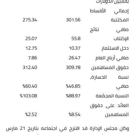
بملايين الدولارات
إجمالي الأقساط
المكتتبة
301.56
275.34
صافي نتائج
الإكتتاب
55.8
25.07
دخل الاستثمار
10.37
12.75
صافي أرباح العام
26.47
7.86
حقوق المساهمين
309.78
312.40
نسبة الخسارة،
صافي
46.85
%
60.40
%
النسبة المجمّعة
88.97
%
103.08
%
العائد على حقوق
المساهمين
8.54
%
2.52
%
وكان مجلس الإدارة قد اقترح في اجتماعه بتاريخ 21 مارس