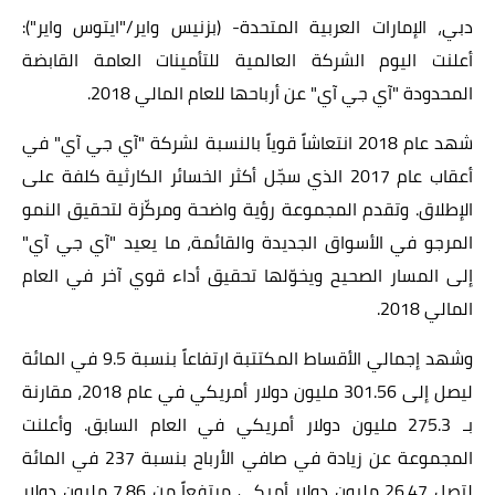
دبي، الإمارات العربية المتحدة-
(
بزنيس واير
/
"ايتوس واير"
):
أعلنت اليوم الشركة العالمية للتأمينات العامة القابضة
المحدودة "آي جي آي" عن أرباحها للعام المالي 2018.
شهد عام 2018 انتعاشاً قوياً بالنسبة لشركة "آي جي آي" في
أعقاب عام 2017 الذي سجّل أكثر الخسائر الكارثية كلفة على
الإطلاق. وتقدم المجموعة رؤية واضحة ومركّزة لتحقيق النمو
المرجو في الأسواق الجديدة والقائمة، ما يعيد "آي جي آي"
إلى المسار الصحيح ويخوّلها تحقيق أداء قوي آخر في العام
المالي 2018.
وشهد إجمالي الأقساط المكتتبة ارتفاعاً بنسبة 9.5 في المائة
ليصل إلى 301.56 مليون دولار أمريكي في عام 2018، مقارنة
بـ 275.3 مليون دولار أمريكي في العام السابق. وأعلنت
المجموعة عن زيادة في صافي الأرباح بنسبة 237 في المائة
لتصل 26.47 مليون دولار أميكي مرتفعاً من 7.86 مليون دولار