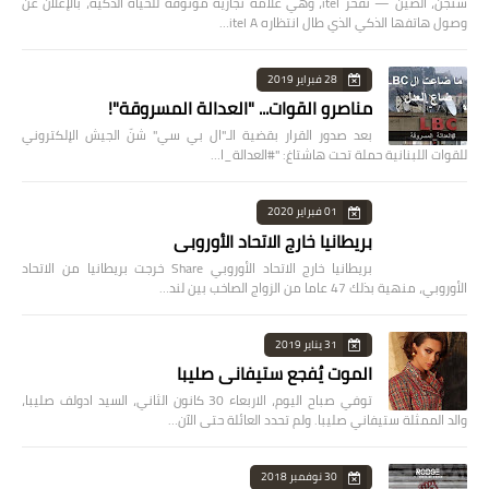
شنجن، الصين — تفخر itel، وهي علامة تجارية موثوقة للحياة الذكية، بالإعلان عن
وصول هاتفها الذكي الذي طال انتظاره itel A…
28 فبراير 2019
مناصرو القوات... "العدالة المسروقة"!
بعد صدور القرار بقضية الـ"ال بي سي" شنّ الجيش الإلكتروني
للقوات اللبنانية حملة تحت هاشتاغ: "#العدالة_ا…
01 فبراير 2020
بريطانيا خارج الاتحاد الأوروبي
بريطانيا خارج الاتحاد الأوروبي Share خرجت بريطانيا من الاتحاد
الأوروبي، منهية بذلك 47 عاما من الزواج الصاخب بين لند…
31 يناير 2019
الموت يُفجع ستيفاني صليبا
توفي صباح اليوم، الاربعاء 30 كانون الثاني، السيد ادولف صليبا،
والد الممثلة ستيفاني صليبا. ولم تحدد العائلة حتى الآن…
30 نوفمبر 2018