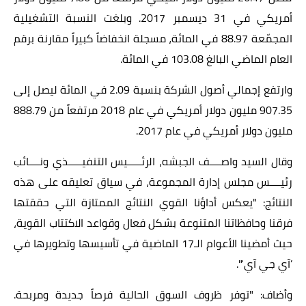
أمريكي في 31 ديسمبر 2017. وبلغت النسبة التشغيلية
المجمّعة 88.97 في المائة، مسجلة انخفاضاً كبيراً مقارنة برقم
العام الماضي البالغ 103.08 في المائة.
وارتفع إجمالي أصول الشركة بنسبة 2.09 في المائة ليصل إلى
907.35 مليون دولار أمريكي في عام 2018 مرتفعاً من 888.79
مليون دولار أمريكي في عام 2017.
وقال السيد واصــــف الجبشه، الرئـــــيس التنفيـــــذي ونــــائب
رئيــــس مجلس إدارة المجموعة، في سياق تعليقه على هذه
النتائج: "يعكس أداؤنا القوي النتائج الممتازة التي حققتها
فرقنا وحافظاتنا المتنوعة بشكل فعال وقواعد الاكتتاب القوية،
حيث أمضينا الأعوام الـ17 الماضية في تأسيسها وتطويرها في
’آي جي آي‘".
وأضاف: "توفر ظروف السوق الحالية فرصاً جديدة ومربحة.