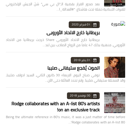
بعد صدور القرار بقضية الـ"ال بي سي" شنّ الجيش الإلكتروني
للقوات اللبنانية حملة تحت هاشتاغ: "#العدالة_ا…
01 فبراير 2020
بريطانيا خارج الاتحاد الأوروبي
بريطانيا خارج الاتحاد الأوروبي Share خرجت بريطانيا من الاتحاد
الأوروبي، منهية بذلك 47 عاما من الزواج الصاخب بين لند…
31 يناير 2019
الموت يُفجع ستيفاني صليبا
توفي صباح اليوم، الاربعاء 30 كانون الثاني، السيد ادولف صليبا،
والد الممثلة ستيفاني صليبا. ولم تحدد العائلة حتى الآن…
30 نوفمبر 2018
Rodge collaborates with an A-list 80’s artists
on an exclusive track!
Being the ultimate reference in 80’s music, it was a just matter of time before
Rodge collaborates with an A-list 80’…