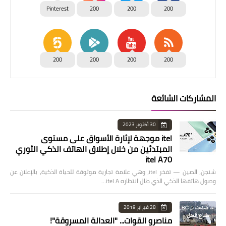
Pinterest
200
200
200
200
200
200
200
المشاركات الشائعة
30 أكتوبر 2023
itel موجهة لإثارة الأسواق على مستوى
المبتدئين من خلال إطلاق الهاتف الذكي الثوري
itel A70
شنجن، الصين — تفخر itel، وهي علامة تجارية موثوقة للحياة الذكية، بالإعلان عن
وصول هاتفها الذكي الذي طال انتظاره itel A…
28 فبراير 2019
مناصرو القوات... "العدالة المسروقة"!