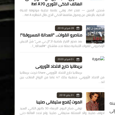
الهاتف الذكي الثوري itel A70
شنجن، الصين — تفخر itel، وهي علامة تجارية موثوقة للحياة
الذكية، بالإعلان عن وصول هاتفها الذكي الذي طال انتظاره itel A…
28 فبراير 2019
مناصرو القوات... "العدالة المسروقة"!
بعد صدور القرار بقضية الـ"ال بي سي" شنّ الجيش
الإلكتروني للقوات اللبنانية حملة تحت هاشتاغ: "#العدالة_ا…
01 فبراير 2020
بريطانيا خارج الاتحاد الأوروبي
بريطانيا خارج الاتحاد الأوروبي Share خرجت بريطانيا
من الاتحاد الأوروبي، منهية بذلك 47 عاما من الزواج الصاخب بين
لند…
31 يناير 2019
الموت يُفجع ستيفاني صليبا
ة بينه
توفي صباح اليوم، الاربعاء 30 كانون الثاني، السيد
إلى
ادولف صليبا، والد الممثلة ستيفاني صليبا. ولم تحدد العائلة حتى