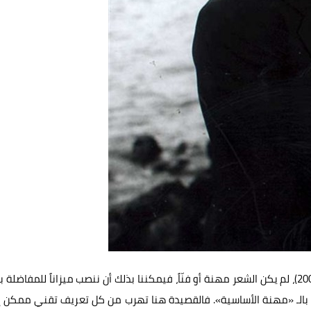
بسام حجار (1 كانون الثاني/ يناير 1955 ـــــ 17 شباط/ فبراير 2009)، لم يكن الشعر مهنة أو فنّاً، فيمكننا بذلك أن ننصب ميزاناً للمفاضل
ث بالـ «مهنة الأساسية». فالقصيدة هنا تهرب من كل تعريف تقني ممكن 