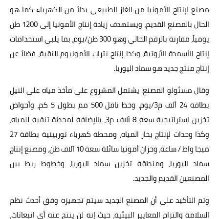
مصنع لإنتاج الأمونيا من الغاز الطبيعي بدلاً من الكهرباء كما هو
الحال بالمصنع القديم، ويستهدف زيادة إنتاج الأمونيا إلى 1200 طن
يومياً، مقارنة بالرقم الحالي وهو 300 طن/يوم، بما يلبي استخدامات
إنتاج الأسمدة الأزوتية، وكذا إنتاج نترات الأمونيوم النقية، فضلاً عن
إنتاج منتج جديد هو سماد اليوريا.
وقال مسئولو المصنع: يشتمل المشروع على مأخذ مياه على النيل
بطاقة 24 ألف م3/يوم، وخط ناقل 500 مم بطول 5 كم، وأحواض
تخزين استراتيجية سعة 8 آلاف م3، بالإضافة لمحطة تنقية للمياه،
وكذا وحدات لإنتاج بخار المياه، ومحطة كهرباء توربينية بطاقة 27
ميجا واط / ساعة، وخزان أمونيا سائلة سعة 10 آلاف طن، ومصنع إنتاج
سماد اليوريا، ومنطقة تخزين سماد اليوريا، وخطوط ربط بين
المصنعين القديم والجديد.
وتم التأكيد على أن المصنع الجديد سيتم تجهيزه وفق أحدث نظم
السلامة والتزام المعايير البيئية، حيث إنه لن ينتج عنه أي انبعاثات،