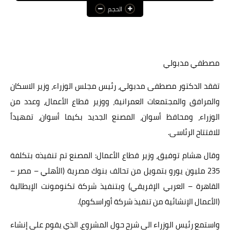
الحجم
عالم المرأة
فن وثقافة
أخبار مصر
مصطفي مدبولي
أخبار عربية
تفقد الدكتور مصطفى مدبولي، رئيس مجلس الوزراء، وزير الاسكان
والمرافق والمجتمعات العمرانية، ووزير قطاع الأعمال، وعدد من
أخبار النجوم
الوزراء، ومحافظ أسوان، المصنع الجديد بكيما أسوان، تمهيداً
أخبار العالم
للافتتاح الرئاسى.
وقال هشام توفيق، وزير قطاع الأعمال: المصنع تم تنفيذه بتكلفة
235 مليون يورو بتمويل من تحالف بنوك مصرية (الأهلي – مصر –
القاهرة – العربي الإفريقي) وبتنفيذ شركة تكنومونت الإيطالية
(الأعمال الإنشائية من تنفيذ شركة أوراسكوم).
واستمع رئيس الوزراء الى شرح حول المشروع، الذي يقوم على إنشاء