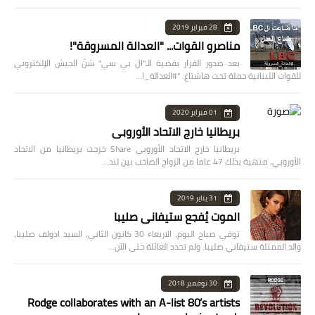
28 فبراير 2019
مناصرو القوات... "العدالة المسروقة"!
بعد صدور القرار بقضية الـ"ال بي سي" شنّ الجيش الإلكتروني
للقوات اللبنانية حملة تحت هاشتاغ: "#العدالة_ا…
01 فبراير 2020
بريطانيا خارج الاتحاد الأوروبي
بريطانيا خارج الاتحاد الأوروبي Share خرجت بريطانيا من الاتحاد
الأوروبي، منهية بذلك 47 عاما من الزواج الصاخب بين لند…
31 يناير 2019
الموت يُفجع ستيفاني صليبا
توفي صباح اليوم، الاربعاء 30 كانون الثاني، السيد ادولف صليبا،
والد الممثلة ستيفاني صليبا. ولم تحدد العائلة حتى الآن…
30 نوفمبر 2018
Rodge collaborates with an A-list 80’s artists