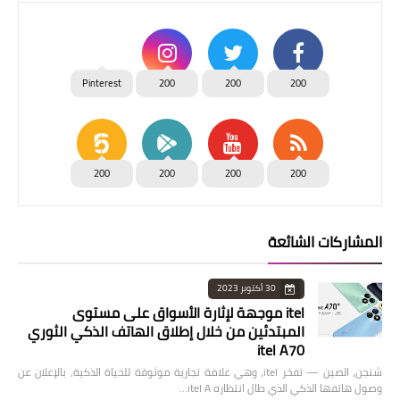
Pinterest
200
200
200
200
200
200
200
المشاركات الشائعة
30 أكتوبر 2023
itel موجهة لإثارة الأسواق على مستوى
المبتدئين من خلال إطلاق الهاتف الذكي الثوري
itel A70
شنجن، الصين — تفخر itel، وهي علامة تجارية موثوقة للحياة الذكية، بالإعلان عن
وصول هاتفها الذكي الذي طال انتظاره itel A…