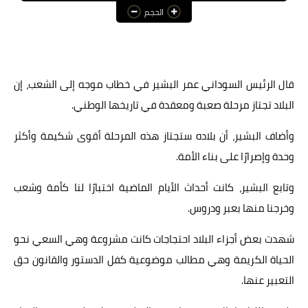
الحجم
عالم المرأة
فن وثقافة
أخبار مصر
قال الرئيس السوداني عمر البشير في خطاب موجه إلى الشعب، إن
البلاد تجتاز مرحلة صعبة ومعقدة في تاريخها الوطني.
أخبار عربية
وأضاف البشير، أن بلاده ستجتاز هذه المرحلة أقوى شكيمة وأكثر
أخبار النجوم
وحدة وإصرارًا على بناء الأمة.
أخبار العالم
وتابع البشير، كانت أحداث الأيام الماضية اختبارًا لنا كأمة وشعب
وخرجنا منها بعبر ودروس.
شهدت بعض أجزاء البلاد احتجاجات كانت مشروعة وهي السعي نحو
الحياة الكريمة وهي مطالب موضوعية كفل الدستور والقانون حق
التعبير عنها.