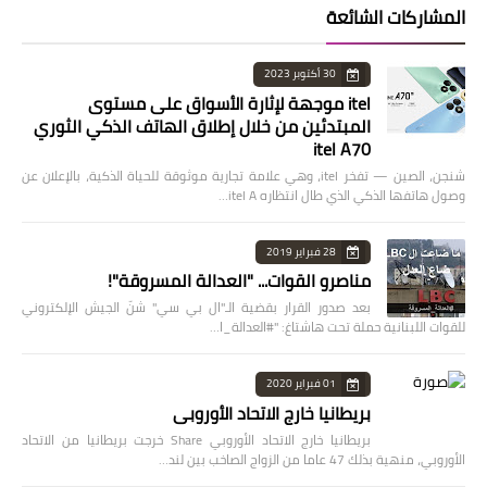
المشاركات الشائعة
30 أكتوبر 2023
itel موجهة لإثارة الأسواق على مستوى
المبتدئين من خلال إطلاق الهاتف الذكي الثوري
itel A70
شنجن، الصين — تفخر itel، وهي علامة تجارية موثوقة للحياة الذكية، بالإعلان عن
وصول هاتفها الذكي الذي طال انتظاره itel A…
28 فبراير 2019
مناصرو القوات... "العدالة المسروقة"!
بعد صدور القرار بقضية الـ"ال بي سي" شنّ الجيش الإلكتروني
للقوات اللبنانية حملة تحت هاشتاغ: "#العدالة_ا…
01 فبراير 2020
بريطانيا خارج الاتحاد الأوروبي
بريطانيا خارج الاتحاد الأوروبي Share خرجت بريطانيا من الاتحاد
الأوروبي، منهية بذلك 47 عاما من الزواج الصاخب بين لند…