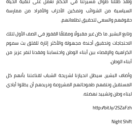
ولقد ظللنا طوال مسيرتنا في الحكم نعمل على تنقية الحياة
السياسية من الشوائب وتمكين الأحزاب والأفراد من ممارسة
حقوقهم والسعي لتحقيق تطلعاتهم.
وتابع البشير، ما كان غير مقبولًا ومقلقًا القفوز في الصف الأول لتلك
الاحتجاجات وتحقيق أجندة مجهولة والأكثر إثارة للقلق بث سموم
الكراهية والإقصاء بين أبناء الوطن واحتسابنا وفقدنا لنفر عزيز من
أبناء الوطن.
وأضاف البشير، سيظل انحيازنا لشريحة الشباب لقناعتنا بأنهم كل
المستقبل ونتفهم طموحاتهم المشروعة ونريدهم أن يظلوا أيادي
لبناء وطن وتشييد نهضته.
http://bit.ly/2SZaFzh
Night Shift