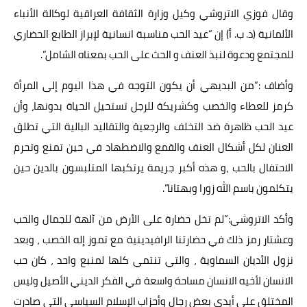
وقال فوزي الاتروشي وكيل وزارة الثقافة العراقية لوكالة الأنباء
الألمانية (د. ب. أ) إن “عيد الحب مناسبة انسانية لإبراز الطابع الحضاري
للمجتمع ودعوة لنبذ العنف و الحث على الحب بمعناه الشامل”.
وأضاف :”من البديهي أن يكون التوجه في هذا اليوم إلى المرأة
كرمز للعطاء والخصب وكشريكة للرجل تستحيل الحياة بدونها، وأن
عيد الحب ظاهرة ضد التخلف والرجعية والتقاليد البالية التي تطلق
العنان لكل أشكال العنف والقمع والاضطهاد في حين تمنع وتحرم
الاحتفال بالحب ،و هذه أكبر جريمة يرتكبها المتلبسون بالدين حين
يتكلمون باسم الله زورا وبهتانا”.
وأكد الاتروشي:”لم تخل حضارة على الأرض من آلهة للجمال والحب
وعشتار رمز ذلك في حضارتنا الرافيدينية مع تموز إله الخصب ، وبعد
نزول الأديان السماوية ، والتي تنتمي كلها لمنبع واحد ، كان حب
الانسان لأخيه الانسان مساحة واسعة في الفكر الديني الأصيل وليس
المختلق على أيدي بعض رجال وأحزاب الإسلام السياسي التي صادرت