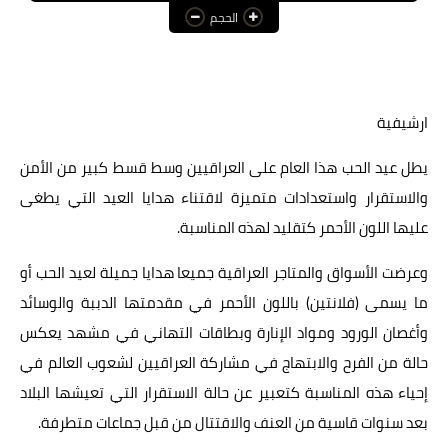
الحجم
عالم المرأة
فن وثقافة
أخبار مصر
ارشيفية
أخبار عربية
يطل عيد الحب هذا العام على العراقيين وسط قسط كبير من الأمن
والاستقرار واستعدادات متميزة لاقتناء هدايا العيد التي يطغى
أخبار النجوم
عليها اللون الأحمر كتقليد لهذه المناسبة.
أخبار العالم
وعرضت الأسواق والمتاجر العراقية جميعا هدايا جميلة لعيد الحب أو
ما يسمى (فلانتين) باللون الأحمر في مقدمتها الدببة والوسائد
وأغصان الورود ومواد الإنارة وبطاقات التهاني في مشهد يعكس
حالة من الفرح والابتهاج في مشاركة العراقيين لشعوب العالم في
إحياء هذه المناسبة كتعبير عن حالة الاستقرار التي تعيشها البلاد
بعد سنوات قاسية من العنف والاقتتال من قبل جماعات متطرفة.