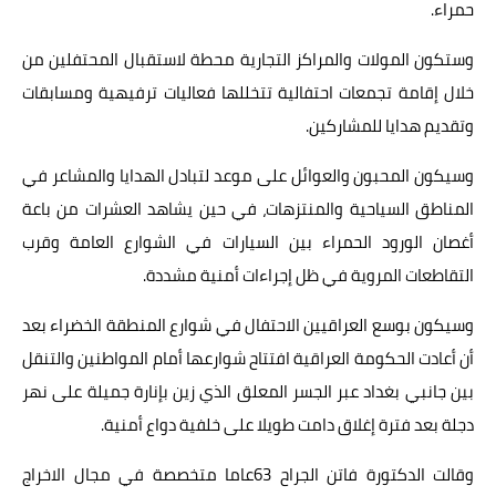
حمراء.
وستكون المولات والمراكز التجارية محطة لاستقبال المحتفلين من
خلال إقامة تجمعات احتفالية تتخللها فعاليات ترفيهية ومسابقات
وتقديم هدايا للمشاركين.
وسيكون المحبون والعوائل على موعد لتبادل الهدايا والمشاعر في
المناطق السياحية والمنتزهات، في حين يشاهد العشرات من باعة
أغصان الورود الحمراء بين السيارات في الشوارع العامة وقرب
التقاطعات المروية في ظل إجراءات أمنية مشددة.
وسيكون بوسع العراقيين الاحتفال في شوارع المنطقة الخضراء بعد
أن أعادت الحكومة العراقية افتتاح شوارعها أمام المواطنين والتنقل
بين جانبي بغداد عبر الجسر المعلق الذي زين بإنارة جميلة على نهر
دجلة بعد فترة إغلاق دامت طويلا على خلفية دواع أمنية.
وقالت الدكتورة فاتن الجراح 63عاما متخصصة في مجال الاخراج