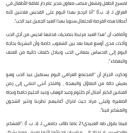
لمسرح الطفل وتشغل منصب معاون مدير عام دار ثقافة الأطفال في
العراق لـ (د. ب.أ) “أنا اترحم بهذا اليوم على القديس فلانتين لأنه
أعطانا هذه الفرصة للاحتفال سنويا بهذا العيد الجميل عيد الحب”.
وأضافت أن “هذا العيد مرتبط بتضحيات قدمها قديس من أجل الحب
وأخذت مدى أوسع فيما بعد بين الشعوب، خاصة وأن البشرية بحاجة
اليوم إلى الاحساس بمعاني الحب وتبادل كلمات خالية من العنف
والبغضاء “.
وذكرت الجراح أن “المجتمع العراقي اليوم يستقبل عيد الحب وهو
يعيش حالة من التفاؤل والبهجة ، وافتخر أنني انتمي إلى زمن
الفنانين الكبار أمثال أم كلثوم وعبد الوهاب وعبد الحليم حافظ ونجاة
الصغيرة وليلى مراد حيث لاتزال أغانيهم تطربنا وتثير الشجون
والمشاعر فينا”.
فيما يقول طه العبيدي21 عاما طالب جامعي لـ (د. ب. أ) :”المشاعر
والاحاسيس لا تحتاج إلى مناسبات لإحيائها لأنها تعيش معنا بشكل