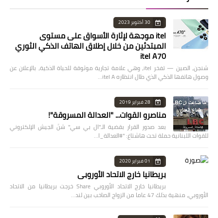
30 أكتوبر 2023
itel موجهة لإثارة الأسواق على مستوى
المبتدئين من خلال إطلاق الهاتف الذكي الثوري
itel A70
شنجن، الصين — تفخر itel، وهي علامة تجارية موثوقة للحياة الذكية، بالإعلان عن
وصول هاتفها الذكي الذي طال انتظاره itel A…
28 فبراير 2019
مناصرو القوات... "العدالة المسروقة"!
بعد صدور القرار بقضية الـ"ال بي سي" شنّ الجيش الإلكتروني
للقوات اللبنانية حملة تحت هاشتاغ: "#العدالة_ا…
01 فبراير 2020
بريطانيا خارج الاتحاد الأوروبي
بريطانيا خارج الاتحاد الأوروبي Share خرجت بريطانيا من الاتحاد
الأوروبي، منهية بذلك 47 عاما من الزواج الصاخب بين لند…