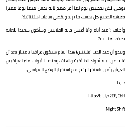
يومي، لكن تخصيص يوم لها أمر مهم لأنه يجعل منها يوما مميزا
يعيشه الجميع كل بحسب ما يريد ويقضى ساعات استثنائية”.
وأضاف :”منذ أيام وأنا أعيش حالة الفلانتين وسأكون سعيدا للغاية
بهذه المناسبة”.
ويبدو أن عيد الحب (فلانتين) هذا العام سيكون عراقيا بامتياز بعد أن
غابت عن البلاد أجواء الطائفية والعنف وفتحت الأبواب امام العراقيين
للعيش بأمن واستقرار رغم عدم استقرار الوضع السياسي.
د ب ا
http://bit.ly/2E8JCbH
Night Shift