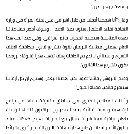
وقمعت جوهر الدين”
وقال:”أنا شخصيا أدخلت من خلال اشرافي على لجنة المرأة في وزارة
الثقافة تقليد الاحتفال سنويا بهذا العيد … وسوف أحضر حفلا غنائيا
بهذه المناسبة سيحييه المطرب حاتم العراقي، وفي عيد الحب هذا
العام يهمني مطالبة البرلمان بقوة بتشريع قانون مكافحة العنف
الأسري و علينا أن لا ندع دم الطفلة رهف تذهب هدرا فالوفاء لروحها
يكون بتشريع هذا القانون”.
وختم الاتروشي قائلا:”دعونا نحب بعضنا البعض وسنرى أن كل أزماتنا
ستنفرج فالحب مفتاح الحلول”.
وأعلنت المطاعم الكبرى في مناطق متفرقة بالبلاد عن برامج
ترفيهية وحفلات غنائية يحيها مطربون عراقيون تتخللها وجبات
طعام عراقية فيما شرعت محال بيع الحلويات بعرض كعكات ميلاد
باللون الأحمر فضلا عن طرح هدايا مغلفة باللون الأحمر وأخرى بشرائط