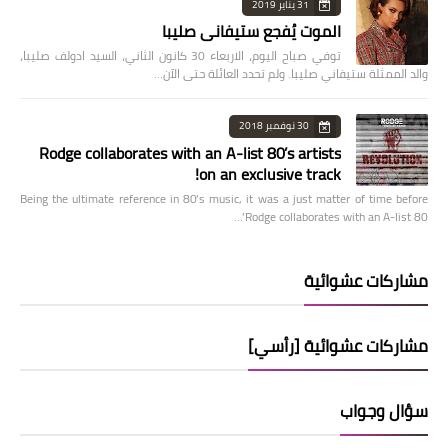
31 يناير 2019
الموت يُفجع ستيفاني صليبا
توفي صباح اليوم، الاربعاء 30 كانون الثاني، السيد ادولف صليبا،
والد الممثلة ستيفاني صليبا. ولم تحدد العائلة حتى الآن…
30 نوفمبر 2018
Rodge collaborates with an A-list 80’s artists
on an exclusive track!
Being the ultimate reference in 80’s music, it was a just matter of time before
Rodge collaborates with an A-list 80’…
مشاركات عشوائية
مشاركات عشوائية [رأسي]
سؤال وجواب