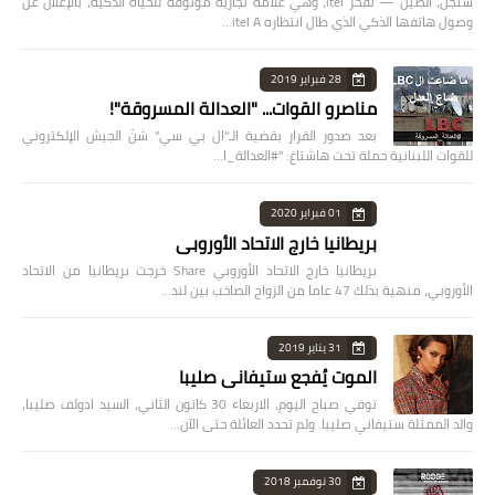
شنجن، الصين — تفخر itel، وهي علامة تجارية موثوقة للحياة الذكية، بالإعلان عن
وصول هاتفها الذكي الذي طال انتظاره itel A…
28 فبراير 2019
مناصرو القوات... "العدالة المسروقة"!
بعد صدور القرار بقضية الـ"ال بي سي" شنّ الجيش الإلكتروني
للقوات اللبنانية حملة تحت هاشتاغ: "#العدالة_ا…
01 فبراير 2020
بريطانيا خارج الاتحاد الأوروبي
بريطانيا خارج الاتحاد الأوروبي Share خرجت بريطانيا من الاتحاد
الأوروبي، منهية بذلك 47 عاما من الزواج الصاخب بين لند…
31 يناير 2019
الموت يُفجع ستيفاني صليبا
توفي صباح اليوم، الاربعاء 30 كانون الثاني، السيد ادولف صليبا،
والد الممثلة ستيفاني صليبا. ولم تحدد العائلة حتى الآن…
30 نوفمبر 2018