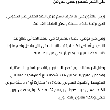
على الخضر كمصدر رئيسي للبروتين.
وركز الباحثون على ما يعرف باسم مرض الكبد الدهني غير الكحولي،
الذي يرتبط عادة بالسمنة وبعض العادات الغذائية.
وفي حين يوصى الأطباء بتغييرات في النمط الغذائي لعلاج هذا
النوع من أمراض الكبد، لم تثبت الأبحاث حتى الآن بشكل واضح ما إذا
كانت هذه التغييرات يمكن أن تقي من الإصابة به.
وخلال الدراسة الحالية، فحص الباحثون بيانات من استبيانات غذائية
وفحوص لدهون الكبد من 3882 شخصا تبلغ أعمارهم 70 عاما في
المتوسط، وأظهرت الفحوص إصابة 1337 مشاركا أو 34 بالمئة بمرض
الكبد الدهني غير الكحولي، بينهم 132 فردا كانوا يتمتعون بوزن
صحي و1205 يعانون زيادة الوزن.