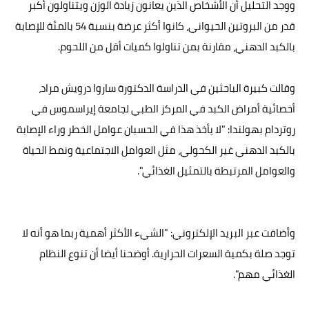
ووجد التحليل أن الأشخاص الذين يعانون زيادة الوزن ويتناولون أكبر
قدر من البروتين الحيواني، كانوا أكثر عرضة بنسبة 54 بالمئة للإصابة
بالكبد الدهني، مقارنة بمن تناولوا كميات أقل من اللحوم.
وقالت كبيرة الباحثين في الدراسة الدكتورة ساروا درويش مراد،
أخصائية أمراض الكبد في المركز الطبي لجامعة إيراسموس في
روتردام بهولندا: "لا يأخذ هذا في الحسبان عوامل الخطر وراء الإصابة
بالكبد الدهني غير الكحولي، مثل العوامل الاجتماعية ونمط الحياة
والعوامل المرتبطة بالتمثيل الغذائي".
وأضافت عبر البريد الإلكتروني: "الشيء الأكثر أهمية ربما هو أنه لا
توجد صلة بكمية السعرات الحرارية. أوضحنا أيضا أن تنوع النظام
الغذائي مهم".