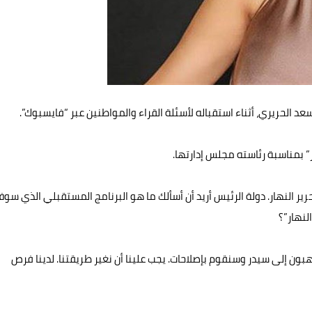
د الحريري، أثناء استقباله لأسئلة القراء والمواطنين عبر “فايسبوك”.
ر” بمناسبة رئاسته مجلس إدارتها.
ر النهار. دولة الرئيس أريد أن أسألك ما هو البرنامج المستقبلي الذي سو
لنهار”؟
اهبون إلى سيدر وسنقوم بإصلاحات. يجب علينا أن نغير طريقتنا. لدينا فرص