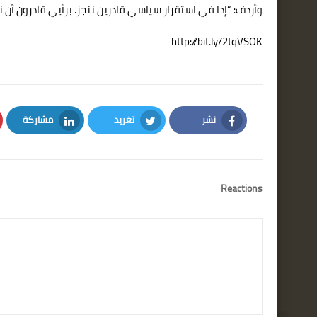
وأردف: “إذا في استقرار سياسي قادرين ننجز. برأيي قادرون أن ننج
http://bit.ly/2tqVSOK
نشر
تغريد
مشاركة
LinkedIn
Twitter
Facebook
Reactions