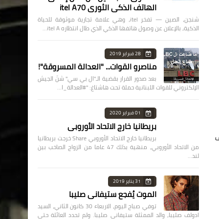
الهاتف الذكي الثوري itel A70
شنجن، الصين — تفخر itel، وهي علامة تجارية موثوقة للحياة
الذكية، بالإعلان عن وصول هاتفها الذكي الذي طال انتظاره itel A…
28 فبراير 2019
مناصرو القوات... "العدالة المسروقة"!
بعد صدور القرار بقضية الـ"ال بي سي" شنّ الجيش
الإلكتروني للقوات اللبنانية حملة تحت هاشتاغ: "#العدالة_ا…
01 فبراير 2020
بريطانيا خارج الاتحاد الأوروبي
ف
بريطانيا خارج الاتحاد الأوروبي Share خرجت بريطانيا
من الاتحاد الأوروبي، منهية بذلك 47 عاما من الزواج الصاخب بين
لند…
31 يناير 2019
الموت يُفجع ستيفاني صليبا
توفي صباح اليوم، الاربعاء 30 كانون الثاني، السيد
ادولف صليبا، والد الممثلة ستيفاني صليبا. ولم تحدد العائلة حتى