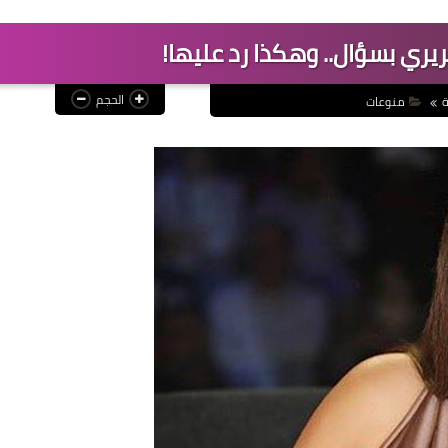
يري بسؤال.. وهكذا رد عليها!
الحجم
ة
منوعات