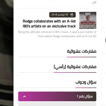
الآن…
30 نوفمبر 2018
Rodge collaborates with an A-list
80’s artists on an exclusive track!
Being the ultimate reference in 80’s music, it was a just matter of
time before Rodge collaborates with an A-list 80’…
مشاركات عشوائية
مشاركات عشوائية [رأسي]
سؤال وجواب
سؤال رقم 1