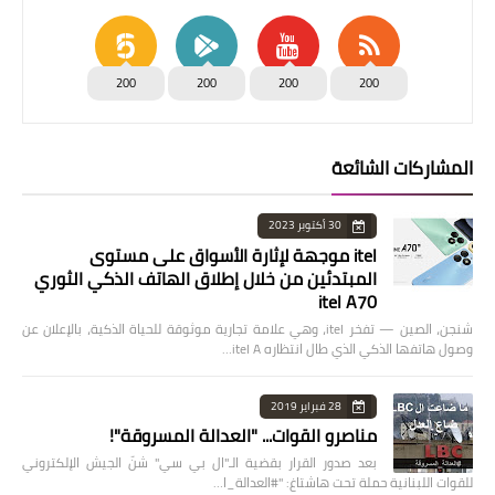
200
200
200
200
المشاركات الشائعة
30 أكتوبر 2023
itel موجهة لإثارة الأسواق على مستوى
المبتدئين من خلال إطلاق الهاتف الذكي الثوري
itel A70
شنجن، الصين — تفخر itel، وهي علامة تجارية موثوقة للحياة الذكية، بالإعلان عن
وصول هاتفها الذكي الذي طال انتظاره itel A…
28 فبراير 2019
مناصرو القوات... "العدالة المسروقة"!
بعد صدور القرار بقضية الـ"ال بي سي" شنّ الجيش الإلكتروني
للقوات اللبنانية حملة تحت هاشتاغ: "#العدالة_ا…