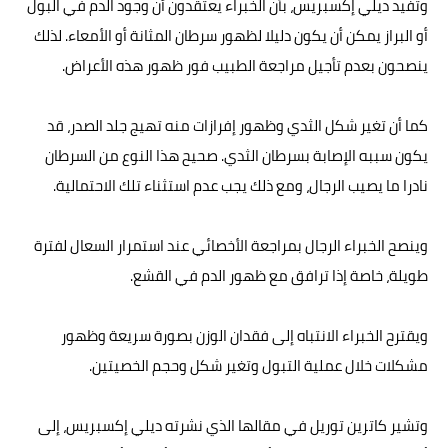
وتفيد ديلي إكسبريس، بأن الخبراء يعتقدون أن وجود الدم في البول
أو البراز يمكن أن يكون دليلا لظهور سرطان المثانة أو الأمعاء. لذلك
ينصحون بعدم تأجيل مراجعة الطبيب فور ظهور هذه الأعراض.
كما أن تغير شكل الثدي وظهور إفرازات منه تهيج جلد الصدر، قد
يكون سببه الإصابة بسرطان الثدي. صحيح هذا النوع من السرطان
نادرا ما يصيب الرجال، ومع ذلك يجب عدم استثناء تلك الاحتمالية.
وينصح الخبراء الرجال بمراجعة الأخصائي عند استمرار السعال لفترة
طويلة، خاصة إذا ترافق مع ظهور الدم في القشع.
ويقترح الخبراء الانتباه إلى فقدان الوزن بصورة سريعة وظهور
مشكلات خلال عملية التبول وتغير شكل وحجم الخصيتين.
وتشير كاترين توريل في مقالها الذي نشرته ديلي إكسبريس، إلى