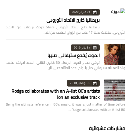
01 فبراير 2020
بريطانيا خارج الاتحاد الأوروبي
بريطانيا خارج الاتحاد الأوروبي Share خرجت بريطانيا من الاتحاد
الأوروبي، منهية بذلك 47 عاما من الزواج الصاخب بين لند…
31 يناير 2019
الموت يُفجع ستيفاني صليبا
توفي صباح اليوم، الاربعاء 30 كانون الثاني، السيد ادولف صليبا،
والد الممثلة ستيفاني صليبا. ولم تحدد العائلة حتى الآن…
30 نوفمبر 2018
Rodge collaborates with an A-list 80’s artists
on an exclusive track!
Being the ultimate reference in 80’s music, it was a just matter of time before
Rodge collaborates with an A-list 80’…
مشاركات عشوائية