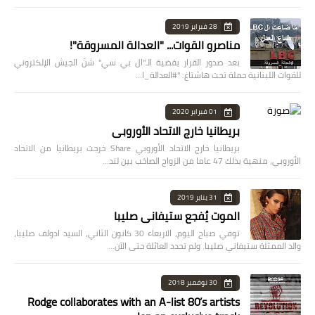
28 فبراير 2019
مناصرو القوات... "العدالة المسروقة"!
بعد صدور القرار بقضية الـ"ال بي سي" شنّ الجيش الإلكتروني
للقوات اللبنانية حملة تحت هاشتاغ: "#العدالة_ا…
01 فبراير 2020
بريطانيا خارج الاتحاد الأوروبي
بريطانيا خارج الاتحاد الأوروبي Share خرجت بريطانيا من الاتحاد
الأوروبي، منهية بذلك 47 عاما من الزواج الصاخب بين لند…
31 يناير 2019
الموت يُفجع ستيفاني صليبا
توفي صباح اليوم، الاربعاء 30 كانون الثاني، السيد ادولف صليبا،
والد الممثلة ستيفاني صليبا. ولم تحدد العائلة حتى الآن…
30 نوفمبر 2018
Rodge collaborates with an A-list 80’s artists