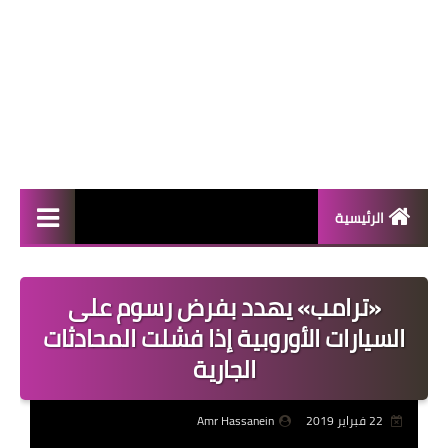
الرئيسية
المال والأعمال
«ترامب» يهدد بفرض رسوم على
منوعات
السيارات الأوروبية إذا فشلت المحادثات
فعاليات
الجارية
صحة
22 فبراير 2019
Amr Hassanein
تكنولوجيا