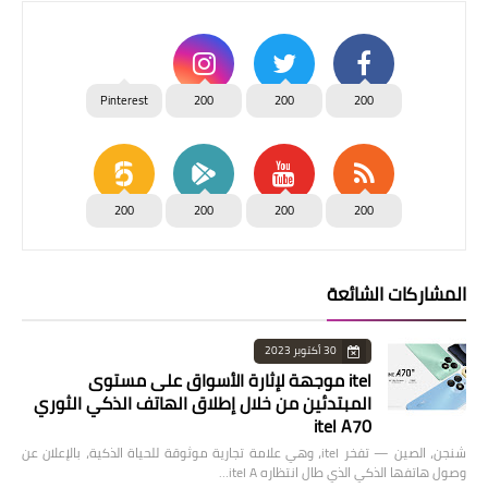
Pinterest
200
200
200
200
200
200
200
المشاركات الشائعة
30 أكتوبر 2023
itel موجهة لإثارة الأسواق على مستوى
المبتدئين من خلال إطلاق الهاتف الذكي الثوري
itel A70
شنجن، الصين — تفخر itel، وهي علامة تجارية موثوقة للحياة الذكية، بالإعلان عن
وصول هاتفها الذكي الذي طال انتظاره itel A…