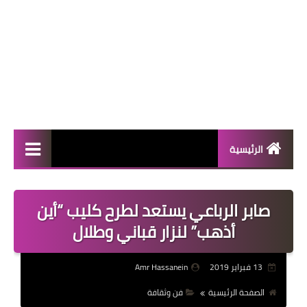
الرئيسية
المال والأعمال
صابر الرباعي يستعد لطرح كليب “أين
منوعات
أذهب” لنزار قباني وطلال
فعاليات
13 فبراير 2019
Amr Hassanein
صحة
الصفحة الرئيسية
فن وثقافة
تكنولوجيا