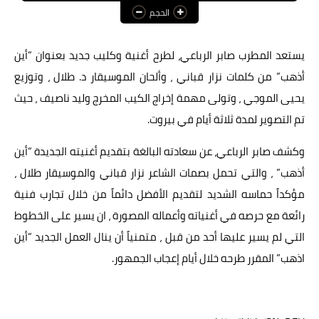
الحجم
عالم المرأة
فن وثقافة
يستعد المطرب صابر الرباعي، لطرح أغنية وكليب جديد بعنوان “أين
أذهب” من كلمات نزار قباني ، وألحان الموسيقار د. طلال ، وتوزيع
أخبار مصر
يحيى الموجي ، وتولى مهمة إخراج الكيب المخرج وليد ناصيف ، حيث
أخبار عربية
تم التصوير لمدة ثلاثة أيام في بيروت.
أخبار النجوم
وكشف صابر الرباعي، عن سعادته البالغة بتقديم أغنيته الجديدة “أين
أخبار العالم
أذهب” ، والتي تحمل بصمات الشاعر نزار قباني والموسيقار طلال ،
مؤكداً حماسه الشديد لتقديم الأفضل دائماً من خلال تجارب فنية
رائعة مع حرصه في أغنياته وأعماله المصورة ، ان يسير على الخطوط
التي لم يسير عليها أحد من قبل ، متمنياً أن ينال العمل الجديد “أين
اذهب” المقرر طرحه خلال أيام إعجاب الجمهور.