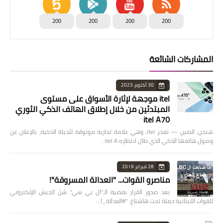
200
200
200
200
المشاركات الشائعة
30 أكتوبر 2023
itel موجهة لإثارة الأسواق على مستوى
المبتدئين من خلال إطلاق الهاتف الذكي الثوري
itel A70
شنجن، الصين — تفخر itel، وهي علامة تجارية موثوقة للحياة الذكية، بالإعلان عن
وصول هاتفها الذكي الذي طال انتظاره itel A…
28 فبراير 2019
مناصرو القوات... "العدالة المسروقة"!
بعد صدور القرار بقضية الـ"ال بي سي" شنّ الجيش الإلكتروني
للقوات اللبنانية حملة تحت هاشتاغ: "#العدالة_ا…