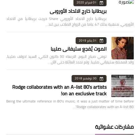
01 فبراير 2020
بريطانيا خارج الاتحاد الأوروبي
بريطانيا خارج الاتحاد الأوروبي Share خرجت بريطانيا من الاتحاد
الأوروبي، منهية بذلك 47 عاما من الزواج الصاخب بين لند…
31 يناير 2019
الموت يُفجع ستيفاني صليبا
توفي صباح اليوم، الاربعاء 30 كانون الثاني، السيد ادولف صليبا،
والد الممثلة ستيفاني صليبا. ولم تحدد العائلة حتى الآن…
30 نوفمبر 2018
Rodge collaborates with an A-list 80’s artists
on an exclusive track!
Being the ultimate reference in 80’s music, it was a just matter of time before
Rodge collaborates with an A-list 80’…
مشاركات عشوائية