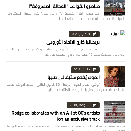
مناصرو القوات... "العدالة المسروقة"!
بعد صدور القرار بقضية الـ"ال بي سي" شنّ الجيش الإلكتروني
للقوات اللبنانية حملة تحت هاشتاغ: "#العدالة_ا…
01 فبراير 2020
بريطانيا خارج الاتحاد الأوروبي
بريطانيا خارج الاتحاد الأوروبي Share خرجت بريطانيا من الاتحاد
الأوروبي، منهية بذلك 47 عاما من الزواج الصاخب بين لند…
31 يناير 2019
الموت يُفجع ستيفاني صليبا
توفي صباح اليوم، الاربعاء 30 كانون الثاني، السيد ادولف صليبا،
والد الممثلة ستيفاني صليبا. ولم تحدد العائلة حتى الآن…
30 نوفمبر 2018
Rodge collaborates with an A-list 80’s artists
on an exclusive track!
Being the ultimate reference in 80’s music, it was a just matter of time before