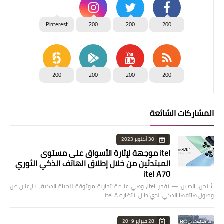
Pinterest
200
200
200
200
200
200
200
المشاركات الشائعة
30 أكتوبر 2023
itel موجهة لإثارة الأسواق على مستوى
المبتدئين من خلال إطلاق الهاتف الذكي الثوري
itel A70
شنجن، الصين — تفخر itel، وهي علامة تجارية موثوقة للحياة الذكية، بالإعلان عن
وصول هاتفها الذكي الذي طال انتظاره itel A…
28 فبراير 2019