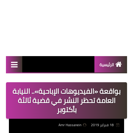
الرئيسية
المال والأعمال
بواقعة «الفيديوهات الإباحية».. النيابة
منوعات
العامة تحظر النشر في قضية ثالثة
فعاليات
بأكتوبر
صحة
18 فبراير 2019
Amr Hassanein
تكنولوجيا